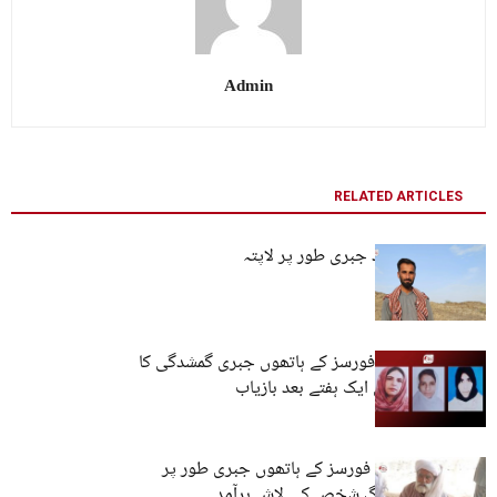
Admin
RELATED ARTICLES
کراچی: تین افراد جبری طور پر لاپتہ
کوئٹہ: پاکستانی فورسز کے ہاتھوں جبری گمشدگی کا
شکار تین خواتین ایک ہفتے بعد بازیاب
لسبیلہ: پاکستانی فورسز کے ہاتھوں جبری طور پر
لاپتا کیے گئے بزرگ شخص کی لاش برآمد