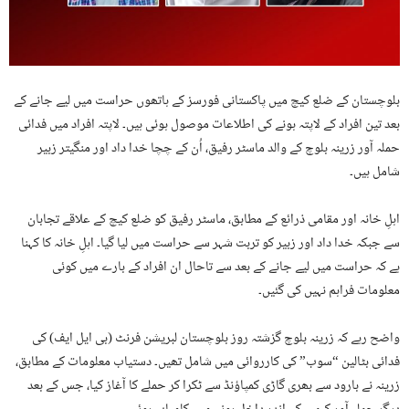
بلوچستان کے ضلع کیچ میں پاکستانی فورسز کے ہاتھوں حراست میں لیے جانے کے
بعد تین افراد کے لاپتہ ہونے کی اطلاعات موصول ہوئی ہیں۔ لاپتہ افراد میں فدائی
حملہ آور زرینہ بلوچ کے والد ماسٹر رفیق، اُن کے چچا خدا داد اور منگیتر زبیر
شامل ہیں۔
اہلِ خانہ اور مقامی ذرائع کے مطابق، ماسٹر رفیق کو ضلع کیچ کے علاقے تجابان
سے جبکہ خدا داد اور زبیر کو تربت شہر سے حراست میں لیا گیا۔ اہلِ خانہ کا کہنا
ہے کہ حراست میں لیے جانے کے بعد سے تاحال ان افراد کے بارے میں کوئی
معلومات فراہم نہیں کی گئیں۔
واضح رہے کہ زرینہ بلوچ گزشتہ روز بلوچستان لبریشن فرنٹ (بی ایل ایف) کی
فدائی بٹالین “سوب” کی کارروائی میں شامل تھیں۔ دستیاب معلومات کے مطابق،
زرینہ نے بارود سے بھری گاڑی کمپاؤنڈ سے ٹکرا کر حملے کا آغاز کیا، جس کے بعد