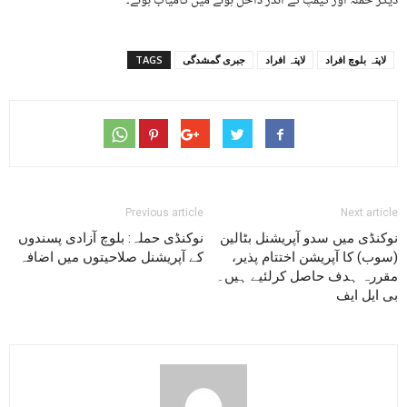
دیگر حملہ آور کیمپ کے اندر داخل ہونے میں کامیاب ہوئے۔
لاپتہ بلوچ افراد
لاپتہ افراد
جبری گمشدگی
TAGS
Previous article
Next article
نوکنڈی میں سدو آپریشنل بٹالین
نوکنڈی حملہ: بلوچ آزادی پسندوں
(سوب) کا آپریشن اختتام پذیر،
کے آپریشنل صلاحیتوں میں اضافہ
مقررہ ہدف حاصل کرلئیے ہیں۔
بی ایل ایف