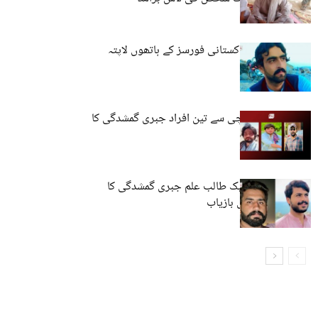
کوئٹہ: نوجوان پاکستانی فورسز کے ہاتھوں لاپتہ
مستونگ اور کراچی سے تین افراد جبری گمشدگی کا
شکار
حب، مستونگ: ایک طالب علم جبری گمشدگی کا
شکار، ایک شخص بازیاب