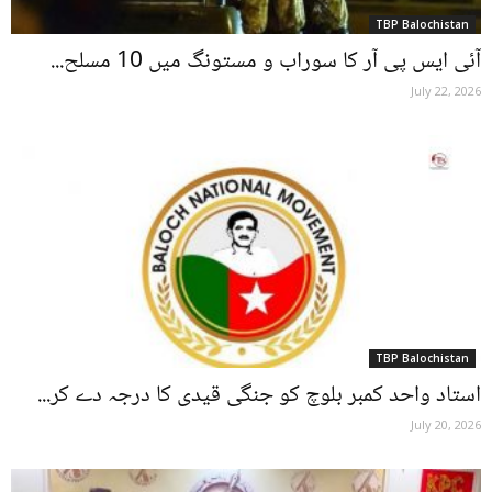
TBP Balochistan
آئی ایس پی آر کا سوراب و مستونگ میں 10 مسلح...
July 22, 2026
TBP Balochistan
استاد واحد کمبر بلوچ کو جنگی قیدی کا درجہ دے کر...
July 20, 2026