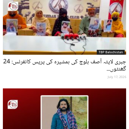
TBP Balochistan
جبری لاپتہ آصف بلوچ کی ہمشیرہ کی پریس کانفرنس: 24
گھنٹوں...
July 17, 2026