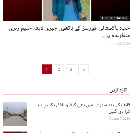
TBP Balochistan
حب: پاکستانی فورسز کے ہاتھوں جبری لاپتہ حلیم زہری
منظرعام پر...
June 22, 2026
1
2
3
تازہ ترین
قلات کے بعد سوراب میں بھی کرفیو نافذ، دکانیں بند
کرا دی گئیں
August 7, 2026