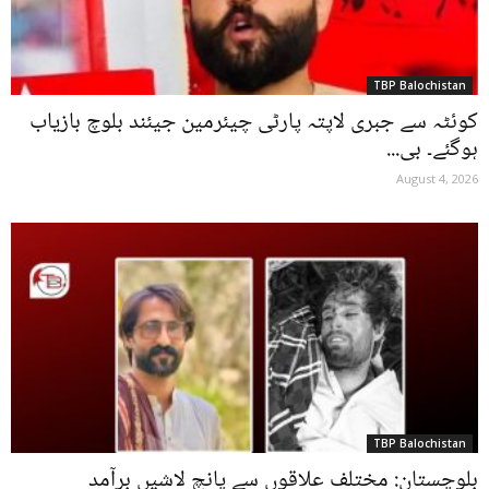
TBP Balochistan
کوئٹہ سے جبری لاپتہ پارٹی چیئرمین جیئند بلوچ بازیاب
ہوگئے۔ بی...
August 4, 2026
TBP Balochistan
بلوچستان: مختلف علاقوں سے پانچ لاشیں برآمد