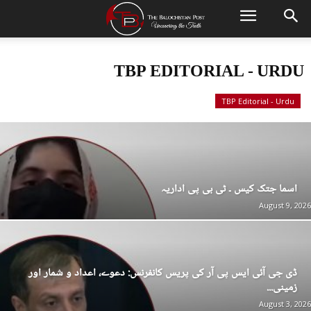
TBP EDITORIAL - URDU
TBP Editorial - Urdu
اسما جتک کیس ۔ ٹی بی پی اداریہ
August 9, 2026
ڈی جی آئی ایس پی آر کی پریس کانفرنس: دعوے، اعداد و شمار اور
زمینی...
August 3, 2026