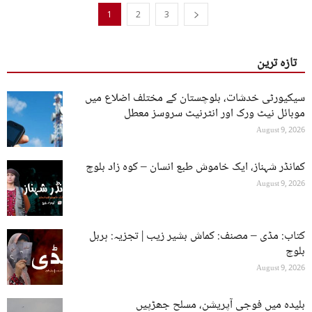
1
2
3
تازہ ترین
سیکیورٹی خدشات، بلوچستان کے مختلف اضلاع میں
موبائل نیٹ ورک اور انٹرنیٹ سروسز معطل
August 9, 2026
کمانڈر شہناز، ایک خاموش طبع انسان – کوہ زاد بلوچ
August 9, 2026
کتاب: مڈی – مصنف: کماش بشیر زیب | تجزیہ: ہربل
بلوچ
August 9, 2026
بلیدہ میں فوجی آپریشن، مسلح جھڑپیں