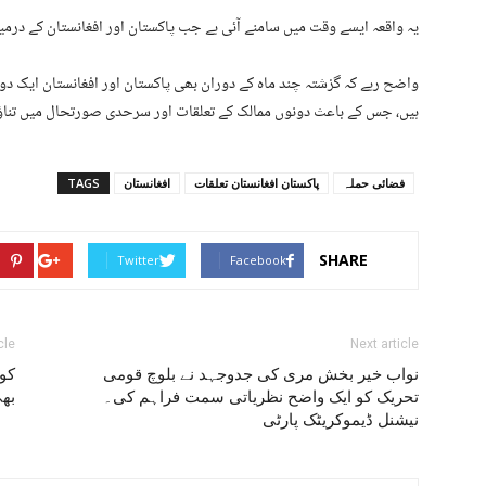
یہ واقعہ ایسے وقت میں سامنے آئی ہے جب پاکستان اور افغانستان کے درمی
واضح رہے کہ گزشتہ چند ماہ کے دوران بھی پاکستان اور افغانستان ایک دوس
ہیں، جس کے باعث دونوں ممالک کے تعلقات اور سرحدی صورتحال میں تناؤ ب
فضائی حملہ
پاکستان افغانستان تعلقات
افغانستان
TAGS
SHARE
Twitter
Facebook
cle
Next article
نواب خیر بخش مری کی جدوجہد نے بلوچ قومی
تحریک کو ایک واضح نظریاتی سمت فراہم کی۔
بھی
نیشنل ڈیموکریٹک پارٹی