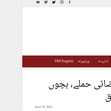
اداریہ
ویڈیوز
TBP English
ضائی حملے، بچوں
ق
June 10, 2026