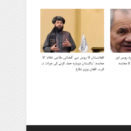
رہ روس اور
افغانستان کا روس سے ’فضائی دفاعی نظام‘ کا
ا معاہدہ
معاہدہ: ’پاکستان دوبارہ حملہ کرنے کی جرات نہ
کرے۔ افغان وزیر دفاع