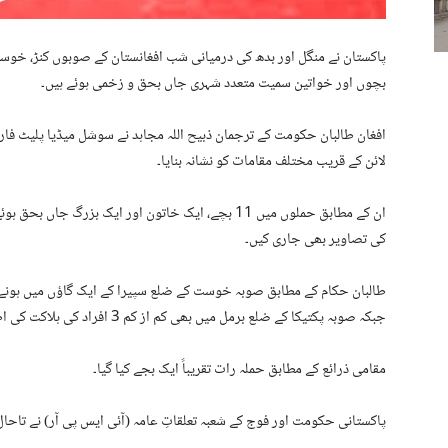
پاکستان نے منگل اور بدھ کی درمیانی شب افغانستان کے صوبوں کنڑ، خوست
بچوں اور خواتین سمیت متعدد شہری جاں بحق و زخمی ہوئے ہیں۔
افغان طالبان حکومت کے ترجمان ذبیح اللہ مجاہد نے سوشل میڈیا پلیٹ فارمز
لائن کے قریب مختلف مقامات کو نشانہ بنایا۔
ان کے مطابق حملوں میں 11 بچے، ایک خاتون اور ایک بزرگ
کی تصاویر بھی جاری کیں۔
جبکہ صوبہ پکتیکا کے ضلع برمل میں بھی کم از کم 3 افراد کی ہلاکت کی اطلاعات ہیں۔
مقامی ذرائع کے مطابق حملہ رات تقریباً ایک بجے کیا گیا۔
پاکستانی حکومت اور فوج کے شعبہ تعلقاتِ عامہ (آئی ایس پی آر) نے تاحال