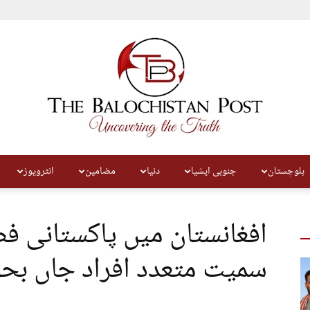
بلوچستان
جنوبی ایشیا
دنیا
مضامین
انٹرویوز
The
افغانستان میں پاکستانی ف
سمیت متعدد افراد جاں بح
Balochistan