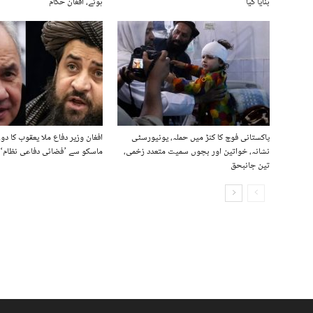
بنایا گیا
ہوئے، افغان حکام
پاکستانی فوج کا کنڑ میں حملہ، یونیورسٹی
افغان وزیر دفاع ملا یعقوب کا دو
نشانہ، خواتین اور بچوں سمیت متعدد زخمی،
ماسکو سے ’فضائی دفاعی نظام‘ ک
تین جانبحق