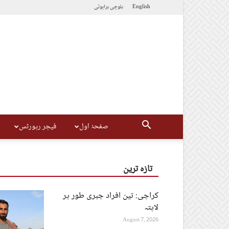
English
بلوچی
براہوئی
صفحۂ اول
فیچر رپورٹس
تازہ ترین
کراچی: تین افراد جبری طور پر
لاپتہ
August 7, 2026