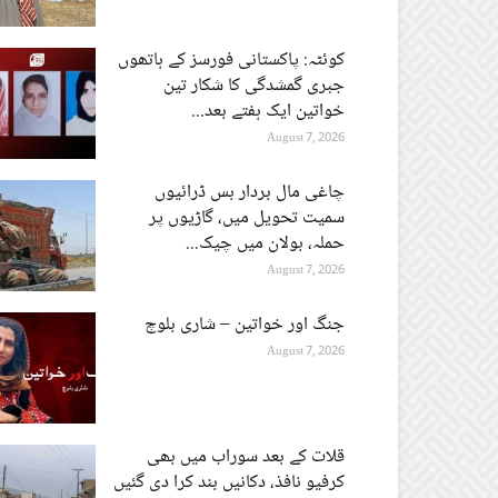
کوئٹہ: پاکستانی فورسز کے ہاتھوں
جبری گمشدگی کا شکار تین
خواتین ایک ہفتے بعد...
August 7, 2026
چاغی مال بردار بس ڈرائیوں
سمیت تحویل میں، گاڑیوں پر
حملہ، بولان میں چیک...
August 7, 2026
جنگ اور خواتین – شاری بلوچ
August 7, 2026
قلات کے بعد سوراب میں بھی
کرفیو نافذ، دکانیں بند کرا دی گئیں