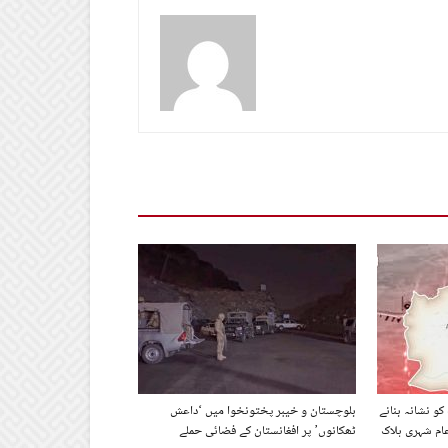
کو نشانہ بنانے
بلوچستان و خیبر پختونخوا میں ‘داعش
ام شہری ہلاک
ٹھکانوں’ پر افغانستان کے فضائی حملے