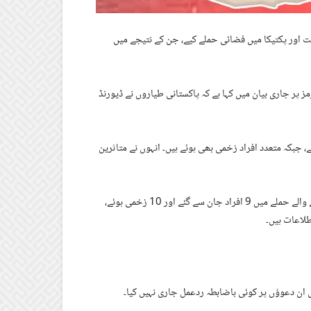
 اور پکتیکا میں فضائی حملے کیے، جن کے نتیجے میں
 پر جاری بیان میں کہا ہے کہ پاکستانی طیاروں نے ڈیورنڈ
 جاں بحق ہوئے، جبکہ متعدد افراد زخمی بھی ہوئے ہیں۔ انہوں نے متاثرین
طالبان حکام کے مطابق صوبہ خوست کے ضلع سپیرا کے ایک گاؤں میں ہونے والے حملے میں 9 افراد جان سے گئے اور 10 زخمی ہوئے،
 ان دعوؤں پر کوئی باضابطہ ردعمل جاری نہیں کیا۔