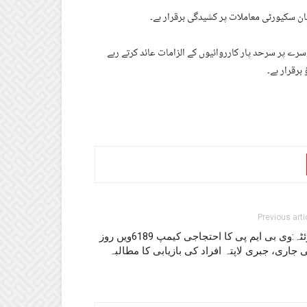
ان سکیورٹی معاملات پر کشیدگی برقرار ہے۔
رے پر سرحد پار کارروائیوں کے الزامات عائد کرتے رہے
رقرار ہے۔
Previous arti
کوئٹہ:وی بی ایم پی کا احتجاجی کیمپ 6189ویں روز
 جاری، جبری لاپتہ افراد کی بازیابی کا مطالبہ