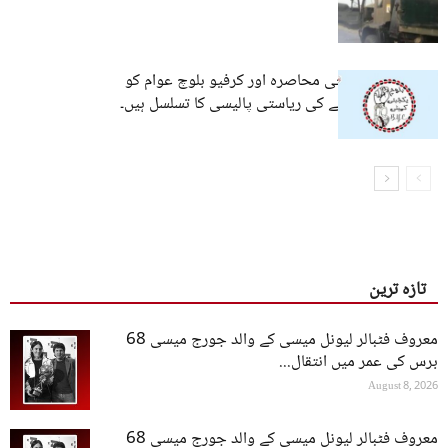
نقصات
نوشکی میں فوجی محاصرہ اور کرفیو بلوچ عوام کو
اجتماعی سزا دینے کی ریاستی پالیسی کا تسلسل ہیں۔
بی وائی سی
تازہ ترین
معروف فٹبالر لیونل میسی کے والد جورج میسی 68
برس کی عمر میں انتقال...
August 8, 2026
معروف فٹبالر لیونل میسی کے والد جورج میسی 68