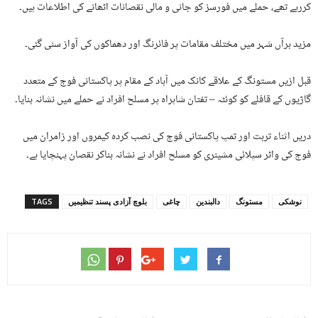
کررہے تھے، حملے میں فورسز کو جانی و مالی نقصانات اٹھانے کی اطلاعات ہیں۔
مزید برآں شہر میں مختلف مقامات پر فائرنگ اور دھماکوں کی آواز سنی گئی۔
قبل ازیں مستونگ کے علاقے کانک میں آباد کے مقام پر پاکستانی فوج کے متعدد
گاڑیوں کے قافلے کو کوئٹہ – تفتان شاہراہ پر مسلح افراد نے حملے میں نشانہ بنایا۔
دریں اثناء تربت اور تمپ پاکستانی فوج کی نصب کردہ کیمروں اور زامران میں
فوج کی واٹر سپلائی مشینری کو مسلح افراد نے نشانہ بناکر نقصان پہنچایا ہے۔
نوشکی
مستونگ
دالبندین
چاغی
بلوچ آزادی پسند تنظیمیں
TAGS