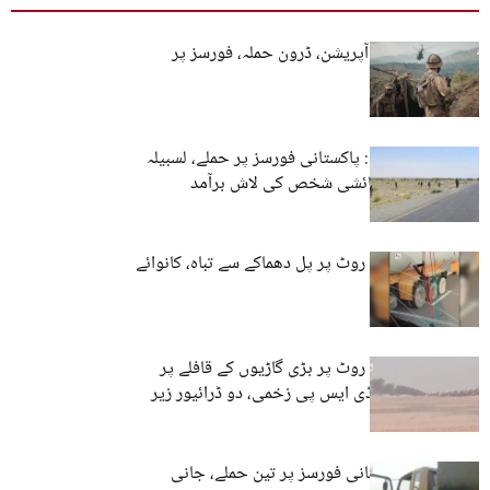
مستونگ: فوجی آپریشن، ڈرون حملہ، فورسز پر
دھماکہ
نوشکی، دالبندین: پاکستانی فورسز پر حملے، لسبیلہ
سے پنجاب کے رہائشی شخص کی لاش برآمد
دالبندین: تجارتی روٹ پر پل دھماکے سے تباہ، کانوائے
پر ایک اور حملہ
دالبندین: تجارتی روٹ پر بڑی گاڑیوں کے قافلے پر
مزید تین حملے، ڈی ایس پی زخمی، دو ڈرائیور زیر
حراست
بلوچستان: پاکستانی فورسز پر تین حملے، جانی