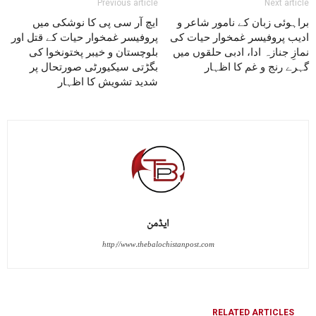
Previous article
Next article
براہوئی زبان کے نامور شاعر و
ایچ آر سی پی کا نوشکی میں
ادیب پروفیسر غمخوار حیات کی
پروفیسر غمخوار حیات کے قتل اور
نمازِ جنازہ ادا، ادبی حلقوں میں
بلوچستان و خیبر پختونخوا کی
گہرے رنج و غم کا اظہار
بگڑتی سیکیورٹی صورتحال پر
شدید تشویش کا اظہار
ایڈمن
http://www.thebalochistanpost.com
RELATED ARTICLES