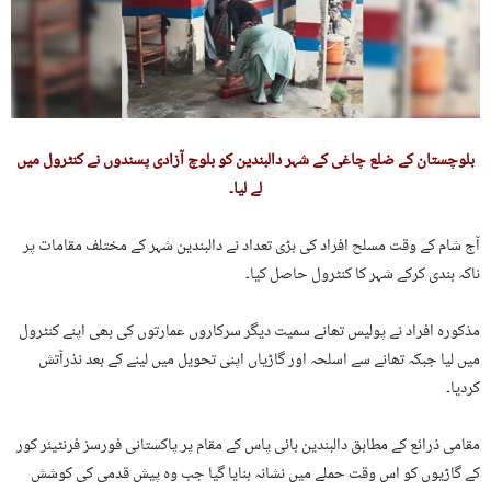
بلوچستان کے ضلع چاغی کے شہر دالبندین کو بلوچ آزادی پسندوں نے کنٹرول میں
لے لیا۔
آج شام کے وقت مسلح افراد کی بڑی تعداد نے دالبندین شہر کے مختلف مقامات پر
ناکہ بندی کرکے شہر کا کنٹرول حاصل کیا۔
مذکورہ افراد نے پولیس تھانے سمیت دیگر سرکاروں عمارتوں کی بھی اپنے کنٹرول
میں لیا جبکہ تھانے سے اسلحہ اور گاڑیاں اپنی تحویل میں لینے کے بعد نذرآتش
کردیا۔
مقامی ذرائع کے مطابق دالبندین بائی پاس کے مقام پر پاکستانی فورسز فرنٹیئر کور
کے گاڑیوں کو اس وقت حملے میں نشانہ بنایا گیا جب وہ پیش قدمی کی کوشش