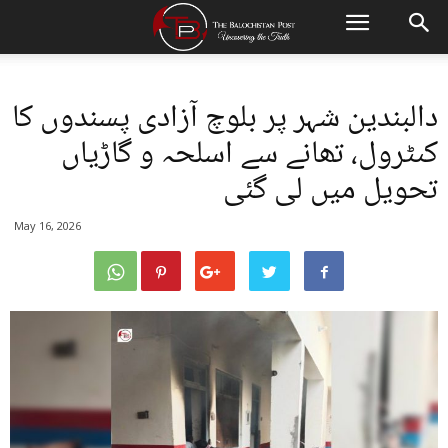
دالبندین شہر پر بلوچ آزادی پسندوں کا
کںٹرول، تھانے سے اسلحہ و گاڑیاں
تحویل میں لی گئی
May 16, 2026