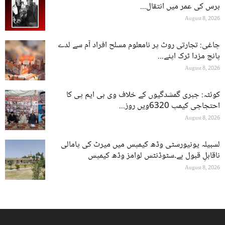
برس کی عمر میں انتقال...
August 8, 2026
چاغی: تجارتی روٹ پر نامعلوم مسلح افراد آم سے لدے
پانچ مزدا ٹرک اپنے...
August 8, 2026
کوئٹہ: جبری گمشدگیوں کے خلاف وی بی ایم پی کا
احتجاجی کیمپ 6320ویں روز...
August 8, 2026
لسبیلہ یونیورسٹی وڈھ کیمپس میں میرٹ کی پامالی
ناقابلِ قبول ہے۔سٹوڈنٹس لوامز وڈھ کیمپس
August 8, 2026