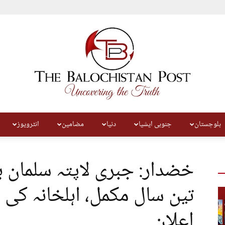
بلوچستان
جنوبی ایشیا
دنیا
مضامین
انٹرویوز
The
خضدار: جبری لاپتہ سلمان 
تین سال مکمل، اہلخانہ کی 
اعلان
Balochistan