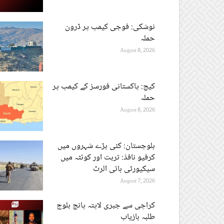
نوشکی: فوجی کیمپ پر ڈرون
حملہ
August 8, 2026
کیچ: پاکستانی فورسز کے کیمپ پر
حملہ
August 8, 2026
بلوچستان: کئی بڑے شہروں میں
کرفیو نافذ: تربت اور کوئٹہ میں
سیکیورٹی ہائی الرٹ
August 7, 2026
کراچی سے جبری لاپتہ پانچ بلوچ
طلبہ بازیاب