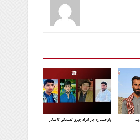
پتہ
بلوچستان: چار افراد جبری گمشدگی کا شکار