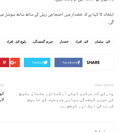
اہلخانہ کا کہنا ہے کہ خضدار میں احتجاجی ریلی کے ساتھ ساتھ سوشل میڈی
گی۔
لاپتہ سلمان
لاپتہ افراد
خضدار
جبری گمشدگی
بلوچ لاپتہ افراد
SHARE
Twitter
Facebook
cle
Next article
پارٹی کے مرکزی ڈپٹی آرگنائزر سلمان بلوچ
کو
کی جبری گمشدگی سیاسی جدوجہد کو خاموش
لاپ
کرنے کی ایک اور کوشش ہے