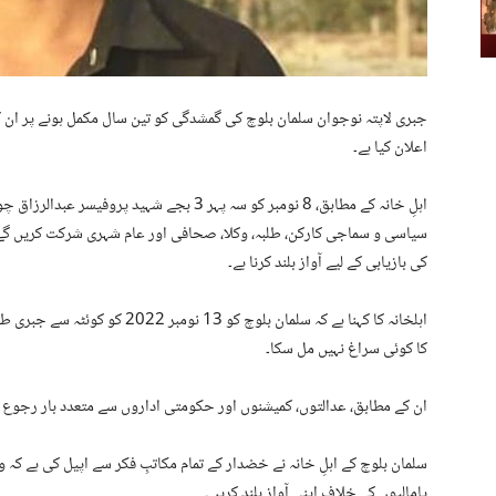
جبری لاپتہ نوجوان سلمان بلوچ کی گمشدگی کو تین سال مکمل ہونے پر ان ک
اعلان کیا ہے۔
اہلِ خانہ کے مطابق، 8 نومبر کو سہ پہر 3 بجے
سیاسی و سماجی کارکن، طلبہ، وکلا، صحافی اور عام شہری شرکت کریں گے۔ 
کی بازیابی کے لیے آواز بلند کرنا ہے۔
اہلخانہ کا کہنا ہے کہ سلمان بلوچ کو
کا کوئی سراغ نہیں مل سکا۔
ان کے مطابق، عدالتوں، کمیشنوں اور حکومتی اداروں سے متعدد بار رجوع 
سلمان بلوچ کے اہلِ خانہ نے خضدار کے تمام مکاتبِ فکر سے اپیل کی ہے کہ
پامالیوں کے خلاف اپنی آواز بلند کریں۔