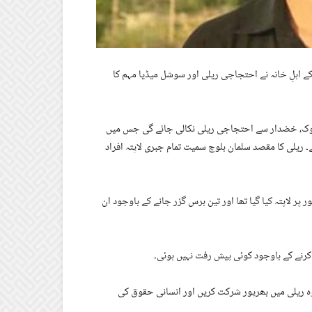
ے اہلِ خانہ نے احتجاجی ریلی اور سوشل میڈیا مہم کا
 شہید پروفیسر عبدالرزاق چوک، خضدار سے احتجاجی ریلی نکالی جائے گی جس میں
ریلی کا مقصد سلمان بلوچ سمیت تمام جبری لاپتہ افراد
 13 نومبر 2022 کو کوئٹہ سے جبری طور پر لاپتہ کیا گیا تھا اور تین برس گزر جانے کے باوجود ان
کرنے کے باوجود کوئی پیش رفت نہیں ہوئی۔
 وہ ریلی میں بھرپور شرکت کریں اور انسانی حقوق کی