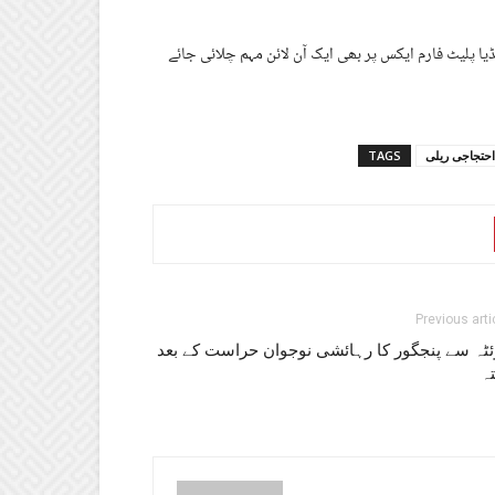
ا پلیٹ فارم ایکس پر بھی ایک آن لائن مہم چلائی جائے
احتجاجی ریلی
TAGS
Previous arti
ئٹہ سے پنجگور کا رہائشی نوجوان حراست کے بعد
تہ