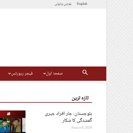
English
بلوچی
براہوئی
صفحۂ اول
فیچر رپورٹس
تازہ ترین
بلوچستان: چار افراد جبری
گمشدگی کا شکار
August 8, 2026