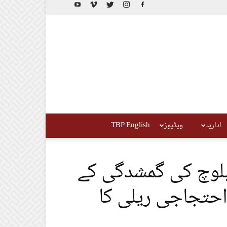
اداریہ
ویڈیوز
TBP English
بلوچ کی گمشدگی کے
احتجاجی ریلی کا