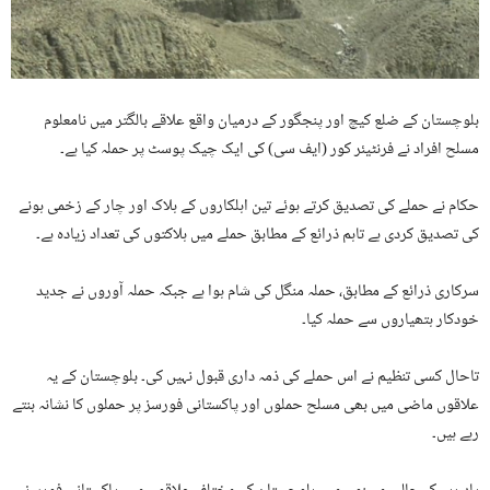
بلوچستان کے ضلع کیچ اور پنجگور کے درمیان واقع علاقے بالگتر میں نامعلوم
مسلح افراد نے فرنٹیئر کور (ایف سی) کی ایک چیک پوسٹ پر حملہ کیا ہے۔
حکام نے حملے کی تصدیق کرتے ہوئے تین اہلکاروں کے ہلاک اور چار کے زخمی ہونے
کی تصدیق کردی ہے تاہم ذرائع کے مطابق حملے میں ہلاکتوں کی تعداد زیادہ ہے۔
سرکاری ذرائع کے مطابق، حملہ منگل کی شام ہوا ہے جبکہ حملہ آوروں نے جدید
خودکار ہتھیاروں سے حملہ کیا۔
تاحال کسی تنظیم نے اس حملے کی ذمہ داری قبول نہیں کی۔ بلوچستان کے یہ
علاقوں ماضی میں بھی مسلح حملوں اور پاکستانی فورسز پر حملوں کا نشانہ بنتے
رہے ہیں۔