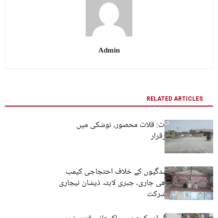
Admin
RELATED ARTICLES
سیکیورٹی خدشات: قلات محصور، نوشکی میں
سخت پابندیاں برقرار
کوئٹہ: جبری گمشدگیوں کے خلاف احتجاجی کیمپ
6312ویں روز بھی جاری، جبری لاپتہ ذیشان نیچاری
کے اہلِ خانہ کی شرکت