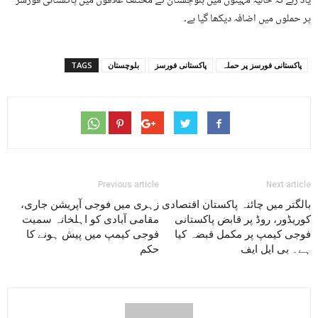
یاد رہے کہ حالیہ مہینوں میں بلوچستان کے مختلف علاقوں میں پاکستانی فورسز
پر حملوں میں اضافہ دیکھا گیا ہے۔
پاکستانی فورسز پر حملہ
پاکستانی فورسز
بلوچستان
TAGS
Previous article
Next article
بالگتر میں چائنہ پاکستان اقتصادی
زہری میں فوجی آپریشن جاری،
کوریڈور، روڈ پر قابض پاکستانی
مقامی آبادی کو اہلخانہ سمیت
فوجی کیمپ پر مکمل قبضہ کیا
فوجی کیمپ میں پیش ہونے کا
ہے۔ بی ایل ایف
حکم