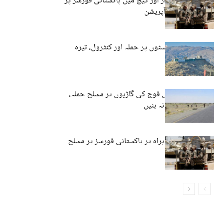
بلوچستان: خضدار اور کیچ میں پاکستانی فورسز پر
حملے اور فوجی آپریشن
کوئٹہ: فورسز پوسٹوں پر حملہ اور کنٹرول، تیرہ
اہلکار ہلاک
پنجگور: پاکستانی فوج کی گاڑیوں پر مسلح حملہ،
بکتر بند بھی نشانہ بنیں
خاران: مرکزی شاہراہ پر پاکستانی فورسز پر مسلح
حملہ