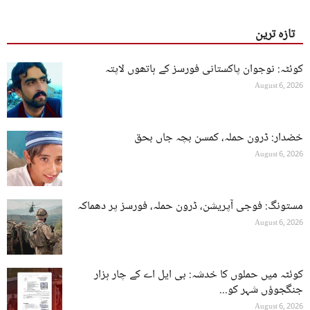
تازہ ترین
کوئٹہ: نوجوان پاکستانی فورسز کے ہاتھوں لاپتہ
August 6, 2026
خضدار: ڈرون حملہ، کمسن بچہ جاں بحق
August 6, 2026
مستونگ: فوجی آپریشن، ڈرون حملہ، فورسز پر دھماکہ
August 6, 2026
کوئٹہ میں حملوں کا خدشہ: بی ایل اے کے چار ہزار
جنگجوؤں شہر کو...
August 6, 2026