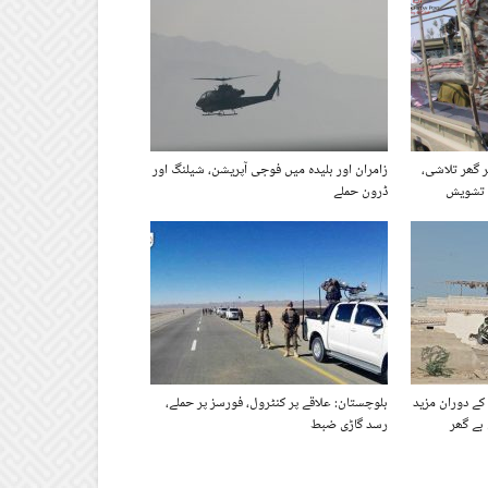
 گھر تلاشی،
زامران اور بلیدہ میں فوجی آپریشن، شیلنگ اور
ں تشویش
ڈرون حملے
کے دوران مزید
بلوچستان: علاقے پر کنٹرول، فورسز پر حملے،
رسد گاڑی ضبط