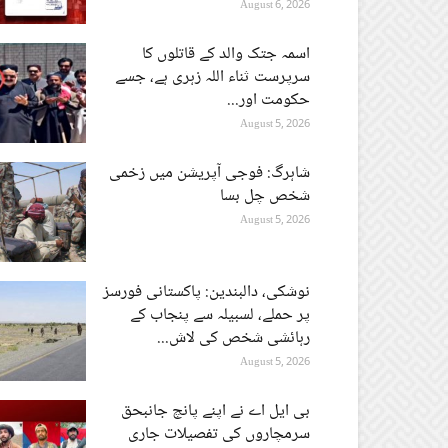
August 6, 2026
اسمہ جتک والد کے قاتلوں کا
سرپرست ثناء اللہ زہری ہے، جسے
حکومت اور...
August 5, 2026
شاہرگ: فوجی آپریشن میں زخمی
شخص چل بسا
August 5, 2026
نوشکی، دالبندین: پاکستانی فورسز
پر حملے، لسبیلہ سے پنجاب کے
رہائشی شخص کی لاش...
August 5, 2026
بی ایل اے نے اپنے پانچ جانبحق
سرمچاروں کی تفصیلات جاری