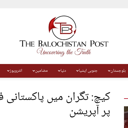
بلوچستان
جنوبی ایشیا
دنیا
مضامین
انٹرویوز
The
کیچ: تگران میں پاکستانی ف
پر آپریشن
Balochistan