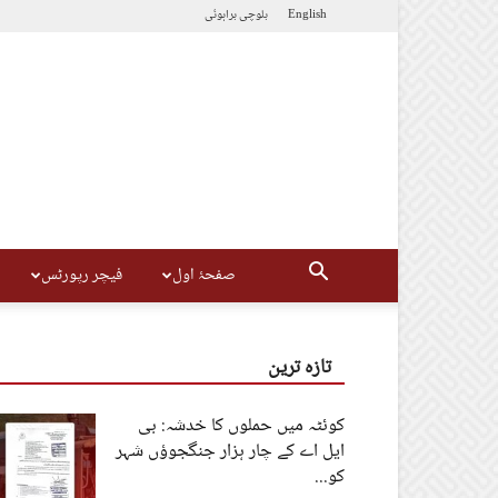
English
بلوچی
براہوئی
صفحۂ اول
فیچر رپورٹس
تازہ ترین
کوئٹہ میں حملوں کا خدشہ: بی
ایل اے کے چار ہزار جنگجوؤں شہر
کو...