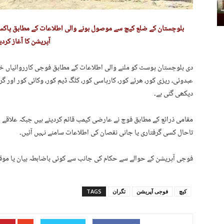
بلوچستان کے ضلع کیچ سے موصول ہونے والی اطلاعات کے مطابق پاکست
آپریشن کا آغاز کردیا
دی بلوچستان پوسٹ کو ملنے والی اطلاعات کے مطابق فوجی کارروائیاں خ
عبدوئی، ریزی کور، ھرئے کور، کارپاسی کور، کلگ ڈیم کور، وکائی کور اور 
دیکھی گئی ہے۔
مقامی ذرائع کے مطابق فوج نے عارضی کیمپ قائم کردیئے ہیں جبکہ علاقے میں
تاحال کسی گرفتاری یا جانی نقصان کی اطلاعات سامنے نہیں آئیں۔
فوجی آپریشن کے حوالے سے حکام کی جانب سے کوئی باضابطہ بیان یا موقف 
کیچ
فوجی آپریشن
تگران
TAGS