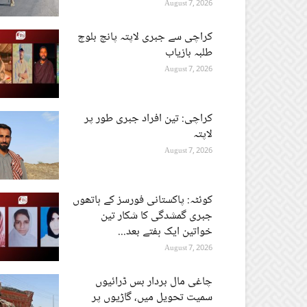
August 7, 2026
کراچی سے جبری لاپتہ پانچ بلوچ
طلبہ بازیاب
August 7, 2026
کراچی: تین افراد جبری طور پر
لاپتہ
August 7, 2026
کوئٹہ: پاکستانی فورسز کے ہاتھوں
جبری گمشدگی کا شکار تین
خواتین ایک ہفتے بعد...
August 7, 2026
چاغی مال بردار بس ڈرائیوں
سمیت تحویل میں، گاڑیوں پر