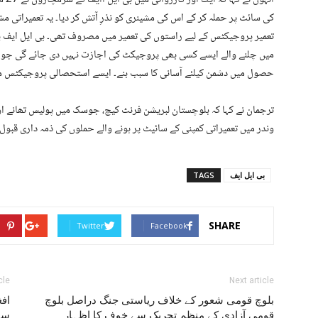
کی سائٹ پر حملہ کر کے اس کی مشینری کو نذرِ آتش کر دیا۔ یہ تعمیرات
تعمیر پروجیکٹس کے لیے راستوں کی تعمیر میں مصروف تھی۔ بی ایل ایف
میں چلنے والے ایسے کسی بھی پروجیکٹ کی اجازت نہیں دی جائے گی جو 
حصول میں دشمن کیلئے آسانی کا سبب بنے۔ ایسے استحصالی پروجیکٹس مس
ترجمان نے کہا کہ بلوچستان لبریشن فرنٹ کیچ، جوسک میں پولیس تھانے او
وندر میں تعمیراتی کمپنی کے سائیٹ پر ہونے والے حملوں کی ذمہ داری قبول 
بی ایل ایف
TAGS
SHARE
Twitter
Facebook
cle
Next article
بلوچ قومی شعور کے خلاف ریاستی جنگ دراصل بلوچ
افغ
قومی آزادی کے منظم تحریک سے خوف کا اظہار
سے