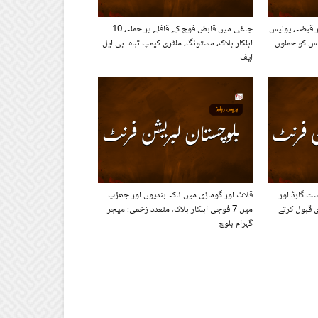
ر قبضہ، پولیس
چاغی میں قابض فوج کے قافلے پر حملہ، 10
س کو حملوں
اہلکار ہلاک، مستونگ، ملٹری کیمپ تباہ۔ بی ایل
ایف
ٹ گارڈ اور
قلات اور گومازی میں ناکہ بندیوں اور جھڑپ
 قبول کرتے
میں 7 فوجی اہلکار ہلاک، متعدد زخمی: میجر
گہرام بلوچ