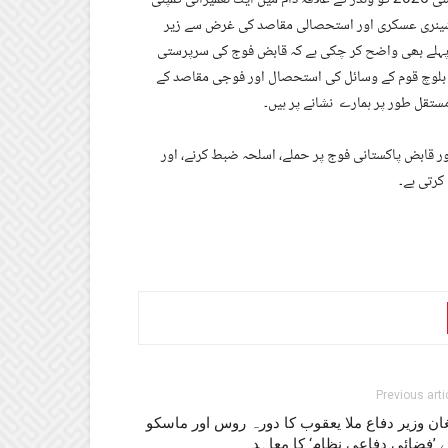
ی مشینری عسکری اور استحصالی مقاصد کی غرض سے زیر
 پہلے بھی واضح کر چکی ہے کہ قابض فوج کی سرپرستی
بلوچ قوم کے وسائل کی استحصال اور فوجی مقاصد کے
تقل طور پر ہمارے نشانے پر ہیں۔
ر قابض پاکستانی فوج پر حملے، اسلحہ ضبط کرنے، اور
کرتی ہے۔
Previous arti
ان وزیر دفاع ملا یعقوب کا دورہ روس اور ماسکو
 ’فضائی دفاعی نظام‘ کا معاہدہ