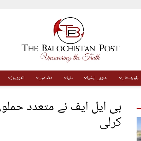
بلوچستان
جنوبی ایشیا
دنیا
مضامین
انٹرویوز
The
بی ایل ایف نے متعدد حملو
کرلی
Balochistan