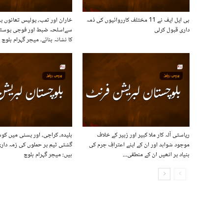
بی ایل ایف نے 11 مختلف کارروائیوں کی ذمہ
خاران اور تمپ، پولیس تھانوں پ
داری قبول کرلی
سےاسلحہ ضبط اور فوجی پوسٹ
کا نشانہ بنائے۔ میجر گہرام بلوچ
ریاستی آلہ کار ملا کبیر اور زبیر کے خلاف
بلیدہ، کراچی، اور پسنی میں کوس
موجود شواہد اور ان کے اپنے اعترافِ جرم کی
گشتی ٹیم پر حملوں کی زمہ داری
بنیاد پر انھیں ان کے منطقی...
ہیں: میجر گہرام بلوچ