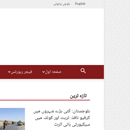
English
بلوچی
براہوئی
صفحۂ اول
فیچر رپورٹس
تازہ ترین
بلوچستان: کئی بڑے شہروں میں
کرفیو نافذ: تربت اور کوئٹہ میں
سیکیورٹی ہائی الرٹ