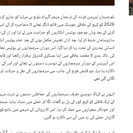
2026 کو کیچ کے علاقے جوسک میں قائم ڈنگر تھانے کا محاصرہ کر کے 
سازوسامان ضبط کر لیا۔ بعد ازاں تفتیش مکمل ہونے کے بعد تمام پولیس اہلک
انسانی ہمدردی کے تحت رہا کر دیا گیا۔ اس دوران سرمچاروں نے پولیس تھا
کی۔ ناکہ بندی کا مقصد علاقے میں اپنا عسکری کنٹرول برقرار رکھنا اور قا
اس آپریشن کے دوران سرمچاروں کے دوسرے دستوں نے تھانے اور اس کے اط
ناکارہ بنا دیا، جو قابض فوج کی جانب سے سرمچاروں کی نقل و حرکت، او
لگائے گئے تھے۔
انہوں نے کہاکہ دوسری طرف، سرمچاروں کے حفاظتی دستوں نے تربت شہر ک
کے ایک قافلے کو کیچ کور کے پل پر گھات لگا کر حملے میں نشانہ بنایا۔ مس
اور خودکار ہتھیاروں سے حملہ کر دیا۔ اس کارروائی کے نتیجے میں پانچ فو
گاڑیاں حملے کی زد میں آنے سے ناکارہ ہو گئیں۔