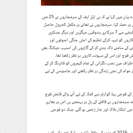
بلوچستان لبریشن فرنٹ کے ترجمان میجر گہرام بلوچ نے میڈیا کو جاری کردہ بیان میں کہا ہے کہ بی ایل ایف کے سرمچاروں نے 25 مئی
اس پر حملہ کیا۔ سرمچاروں نے تھانے پر مکمل کنٹرول حاصل
کرنے کے بعد وہاں موجود پولیس اہلکاروں کو حراست میں لے لیا اور ان کے قبضے سے 7 سرکاری بندوقیں، میگزین اور دیگر عسکری
اروں کو تنبیہ کرکے تنظیم کے اعلیٰ جنگی اصولوں اور
نے کے سامنے ناکہ بندی کر کے گاڑیوں کی اسنیپ چیکنگ بھی
بض فوج اور اس کے سہولت کاروں پر نظر رکھنا تھا۔
راف میں نصب نگرانی کے تمام کیمروں کو فائرنگ کر کے
ر عوام کی نجی زندگی پر نظر رکھنے اور جاسوسی کے لیے
ے فوجی ہیڈ کوارٹر سے کمک کے لیے آنے والے قابض فوج
تعد سرمچاروں نے قافلے کے پل پر پہنچتے ہی اس پر بھاری
جی اہلکار ہلاک اور چار زخمی ہو گئے، جبکہ دو فوجی
انہوں نے کہا کہ ایک اور کارروائی میں بی ایل اایف کے سرمچاروں نے 27 مئی 2026 کو وندر کے علاقہ ڈام میں ایک تعمیراتی کمپنی