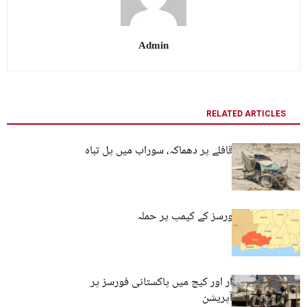
Admin
RELATED ARTICLES
کیچ میں فوجی قافلے پر دھماکہ، سوراب میں پل تباہ
کیچ: پاکستانی فورسز کے کیمپ پر حملہ
بلوچستان: خضدار اور کیچ میں پاکستانی فورسز پر
حملے اور فوجی آپریشن