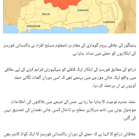
پنجگور کے علاقے پروم گومازی کے مقام پر نامعلوم مسلح افراد نے پاکستانی فورسز
کے اہلکاروں کو حملے میں نشانہ بنایا ہے۔
ذرائع کے مطابق فورسز کے اہلکار ایک قافلے کو سیکیورٹی فراہم کرنے کے لیے علاقے
میں واقع ایک خالی مورچے میں پہنچے تھے کہ اسی دوران گھات لگائے حملہ
آوروں نے ان پرحملہ کر دیا۔
حملہ شدید نوعیت کا بتایا جا رہا ہے، جس کے نتیجے میں ہلاکتوں کی اطلاعات
موصول ہوئی ہیں، تاہم سرکاری سطح پر تاحال کسی جانی نقصان کی تصدیق نہیں
کی گئی۔
علاقائی ذرائع کا کہنا ہے کہ حملے کے دوران پاکستانی فورسز کا ایک کواڈ کاپٹر بھی