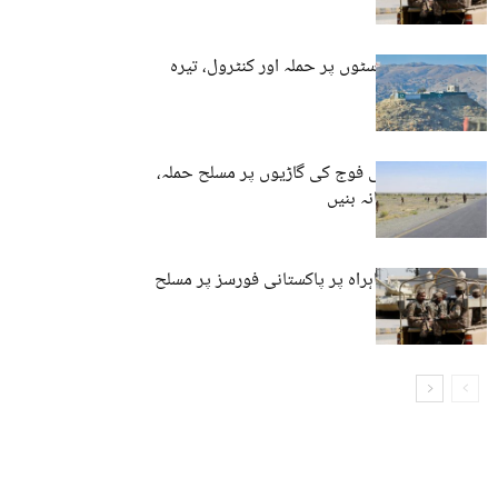
کوئٹہ: فورسز پوسٹوں پر حملہ اور کنٹرول، تیرہ
اہلکار ہلاک
پنجگور: پاکستانی فوج کی گاڑیوں پر مسلح حملہ،
بکتر بند بھی نشانہ بنیں
خاران: مرکزی شاہراہ پر پاکستانی فورسز پر مسلح
حملہ