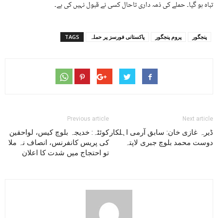
تباہ ہو گیا۔ حملے کی ذمہ داری تاحال کسی نے قبول نہیں کی ہے۔
پنجگور
پروم پنجگور
پاکستانی فورسز پر حملہ
TAGS
Previous article
Next article
ڈیرہ غازی خان: سابق آرمی اہلکار
کوئٹہ: خدیجہ بلوچ کیس، لواحقین
دوست محمد بلوچ جبری لاپتہ
کی پریس کانفرنس، انصاف نہ ملا
تو احتجاج میں شدت کا اعلان