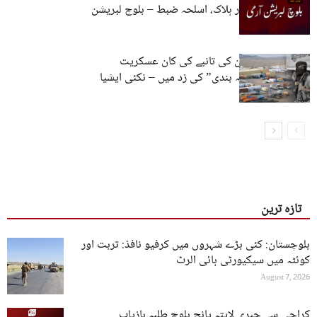
کنٹرول، 14 اہلکار ہلاک، اسلحہ ضبط – بلوچ لبریشن
آرمی
پاکستان میں چین کی تانبے کی کان عسکریت
پسندوں کی “ناکہ بندی” کی زد میں – نکئی ایشیا
رپورٹ
تازہ ترین
بلوچستان: کئی بڑے شہروں میں کرفیو نافذ: تربت اور
کوئٹہ میں سیکیورٹی ہائی الرٹ
August 7, 2026
کراچی سے جبری لاپتہ پانچ بلوچ طلبہ بازیاب