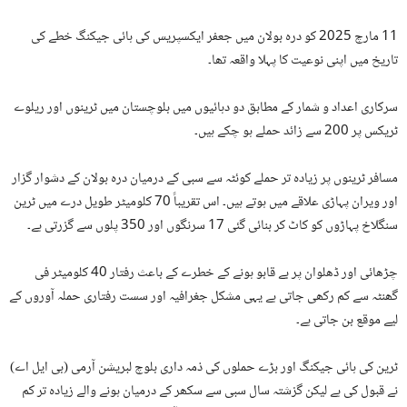
11 مارچ 2025 کو درہ بولان میں جعفر ایکسپریس کی ہائی جیکنگ خطے کی
تاریخ میں اپنی نوعیت کا پہلا واقعہ تھا۔
سرکاری اعداد و شمار کے مطابق دو دہائیوں میں بلوچستان میں ٹرینوں اور ریلوے
ٹریکس پر 200 سے زائد حملے ہو چکے ہیں۔
مسافر ٹرینوں پر زیادہ تر حملے کوئٹہ سے سبی کے درمیان درہ بولان کے دشوار گزار
اور ویران پہاڑی علاقے میں ہوتے ہیں۔ اس تقریباً 70 کلومیٹر طویل درے میں ٹرین
سنگلاخ پہاڑوں کو کاٹ کر بنائی گئی 17 سرنگوں اور 350 پلوں سے گزرتی ہے۔
چڑھائی اور ڈھلوان پر بے قابو ہونے کے خطرے کے باعث رفتار 40 کلومیٹر فی
گھنٹہ سے کم رکھی جاتی ہے یہی مشکل جغرافیہ اور سست رفتاری حملہ آوروں کے
لیے موقع بن جاتی ہے۔
ٹرین کی ہائی جیکنگ اور بڑے حملوں کی ذمہ داری بلوچ لبریشن آرمی (بی ایل اے)
نے قبول کی ہے لیکن گزشتہ سال سبی سے سکھر کے درمیان ہونے والے زیادہ تر کم