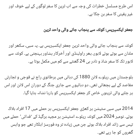
اس طرح مسلسل خطرات کی وجہ سے اب ٹرین کا سفر لوگوں کے لیے خوف اور
غیر یقینی کا سفر بن چکا ہے۔
جعفر ایکسپریس: کوئٹہ سے پنجاب جانے والی واحد ٹرین
کوئٹہ سے پنجاب جانے والی واحد ٹرین جعفر ایکسپریس ہے۔ یہ سبی، سکھر اور
ملتان سے ہوتے ہوئے لاہور، پھر راولپنڈی اور آخرکار پشاور پہنچتی ہے۔ کوئٹہ سے
لاہور تک کا سفر شاذ و نادر ہی 24 گھنٹے سے کم میں مکمل ہوتا ہے۔
بلوچستان میں ریلوے لائن 1880 کی دہائی میں برطانوی راج نے فوجی و تجارتی
مقاصد کے لیے بچھائی تھی۔ دو دہائیوں سے جاری جنگ کے دوران اس لائن اور اس
پر چلنے والی ٹرینوں خاص کر جعفر ایکسپریس کو بارہا نشانہ بنایا گیا۔
2014 میں سبی سٹیشن پر کھڑی جعفر ایکسپریس پر حملے میں 17 افراد ہلاک
ہوئے۔ نومبر 2024 میں کوئٹہ ریلوے اسٹیشن پر مجید برگیڈ کے ‘فدائی’ حملے میں
تیس سے زائد افراد ہلاک ہوئے جن میں زیادہ تر وہ فورسز اہلکار تھے جو واپس
گھروں کو جا رہے تھے۔