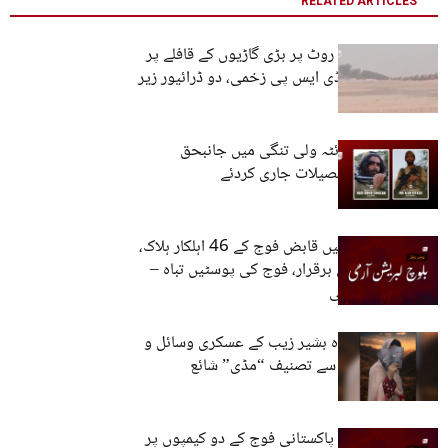
RELATED ARTICLES
دالبندین: تجارتی روٹ پر بڑی گاڑیوں کے قافلے پر
مزید تین حملے، ڈی ایس پی زخمی، دو ڈرائیور زیر
حراست
بی ایل اے نے کوئٹہ ولی تنگی میں جانبحق
سرمچاروں کے تفصیلات جاری کردئے
51 کارروائیوں میں قابض فوج کے 46 اہلکار ہلاک،
معاشی ناکہ بندی برقرار، فوج کی پوسٹیں تباہ –
بلوچ لبریشن آرمی
بی ایل اے سربراہ بشیر زیب کے عسکری وسائل و
انتظام کے حوالے سے تصنیف “مڈی” شائع
کوئٹہ میں قابض پاکستانی فوج کے دو کیمپوں پر