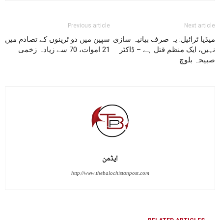
Previous article
Next article
میڈیا ٹرائیل: یہ صرف بیانیہ سازی
سپین میں دو ٹرینوں کے تصادم میں
نہیں، ایک منظم قتل ہے – ڈاکٹر
21 اموات، 70 سے زیادہ زخمی
صبیحہ بلوچ
ایڈمن
http://www.thebalochistanpost.com