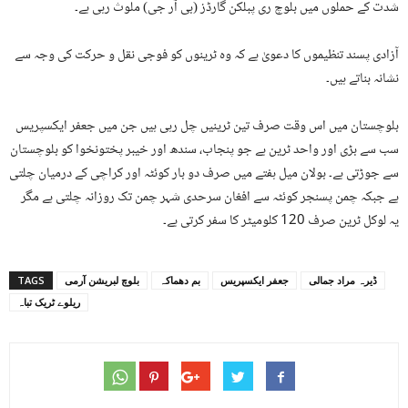
شدت کے حملوں میں بلوچ ری پبلکن گارڈز (بی آر جی) ملوث رہی ہے۔
آزادی پسند تنظیموں کا دعویٰ ہے کہ وہ ٹرینوں کو فوجی نقل و حرکت کی وجہ سے
نشانہ بناتے ہیں۔
بلوچستان میں اس وقت صرف تین ٹرینیں چل رہی ہیں جن میں جعفر ایکسپریس
سب سے بڑی اور واحد ٹرین ہے جو پنجاب، سندھ اور خیبر پختونخوا کو بلوچستان
سے جوڑتی ہے۔ بولان میل ہفتے میں صرف دو بار کوئٹہ اور کراچی کے درمیان چلتی
ہے جبکہ چمن پسنجر کوئٹہ سے افغان سرحدی شہر چمن تک روزانہ چلتی ہے مگر
یہ لوکل ٹرین صرف 120 کلومیٹر کا سفر کرتی ہے۔
ڈیرہ مراد جمالی
جعفر ایکسپریس
بم دھماکہ
بلوچ لبریشن آرمی
TAGS
ریلوے ٹریک تباہ