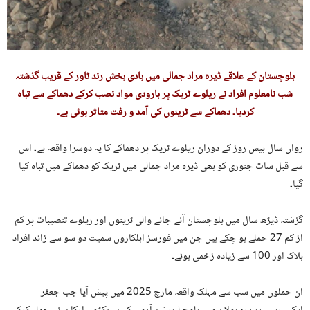
بلوچستان کے علاقے ڈیرہ مراد جمالی میں ہادی بخش رند ٹاور کے قریب گذشتہ
شب نامعلوم افراد نے ریلوے ٹریک پر بارودی مواد نصب کرکے دھماکے سے تباہ
کردیا۔ دھماکے سے ٹرینوں کی آمد و رفت متاثر ہوئی ہے۔
رواں سال بیس روز کے دوران ریلوے ٹریک پر دھماکے کا یہ دوسرا واقعہ ہے۔ اس
سے قبل سات جنوری کو بھی ڈیرہ مراد جمالی میں ٹریک کو دھماکے میں تباہ کیا
گیا۔
گزشتہ ڈیڑھ سال میں بلوچستان آنے جانے والی ٹرینوں اور ریلوے تنصیبات پر کم
از کم 27 حملے ہو چکے ہیں جن میں فورسز اہلکاروں سمیت دو سو سے زائد افراد
ہلاک اور 100 سے زیادہ زخمی ہوئے۔
ان حملوں میں سب سے مہلک واقعہ مارچ 2025 میں پیش آیا جب جعفر