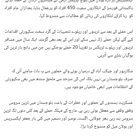
ایکسپریس پر درہ بولان میں بلوچ لبریشن آرمی کے سینکڑوں ارکان نے حملہ کرکے
پاکستانی فورسز کے اہلکاروں سمیت 450 افراد کو یرغمال بنایا، بعدازاں عام افراد
کو رہا کرکے اہلکاروں کی رہائی کو مطالبات سے مشروط کیا۔
اس حملے کے بعد سے ٹرینوں اور ریلوے تنصیبات کے گرد سخت سکیورٹی اقدامات
کیے گئے لیکن حملے رُک نہیں سکے اور اس کے بعد بھی گزشتہ ایک سال میں مسافر
ٹرینوں اور ریلوے ٹریکس پر تقریباً 20 حملے ہوچکے ہیں جن میں پانچ بار ٹرین کی
بوگیاں پٹڑی سے اُتریں۔
شکارپور اور جیکب آباد کے درمیان ہونے والے حملوں سے یہ بات سامنے آئی کہ
صرف بلوچستان ہی نہیں بلکہ اس کی سرحد سے ملحق سندھ میں بھی سکیورٹی
کے انتظامات میں ابھی خامیاں موجود ہیں۔
عسکریت پسندوں کے حملوں اور خطرات کے باعث بلوچستان میں ٹرین سروس
وقفے وقفے سے معطل ہوتی رہی ہے۔ مارچ کے مہلک حملے کے بعد کئی دنوں تک ٹرین
سروس بند رہی پھر جولائی، اگست، نومبر اور دسمبر میں کئی بار جعفر ایکسپریس
اور بولان میل کو منسوخ کرنا پڑا۔