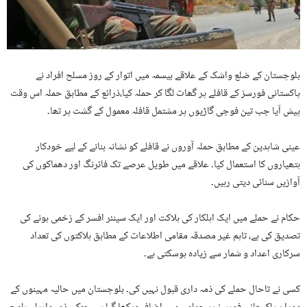
بلوچستان کے ضلع واشک کے علاقے بیسمہ میں اتوار کے روز مسلح افراد نے
پاکستانی فورسز کے قافلے پر گھات لگا کر حملہ کیا،ذرائع کے مطابق حملہ اس وقت
پیش آیا جب تین فوجی گاڑیوں پر مشتمل قافلہ معمول کے گشت پر تھا۔
عینی شاہدین کے مطابق حملہ آوروں نے قافلے کو نشانہ بنانے کے لیے خودکار
ہتھیاروں کا استعمال کیا۔ علاقے میں طویل عرصے تک فائرنگ اور دھماکوں کی
آوازیں سنائی دیتی رہیں۔
حکام نے حملے میں ایک اہلکار کی ہلاکت اور ایک سینئر افسر کے زخمی ہونے کی
تصدیق کی ہے، تاہم غیر مصدقہ مقامی اطلاعات کے مطابق ہلاکتوں کی تعداد
سرکاری اعداد و شمار سے زیادہ ہوسکتی ہے۔
کسی نے تاحال حملے کی ذمہ داری قبول نہیں کی۔ بلوچستان میں حالیہ مہینوں کے