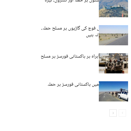
کوئٹہ: فورسز پوسٹوں پر حملہ اور کنٹرول، تیرہ
اہلکار ہلاک
پنجگور: پاکستانی فوج کی گاڑیوں پر مسلح حملہ،
بکتر بند بھی نشانہ بنیں
خاران: مرکزی شاہراہ پر پاکستانی فورسز پر مسلح
حملہ
پنجگور: چیدگی میں پاکستانی فورسز پر حملہ