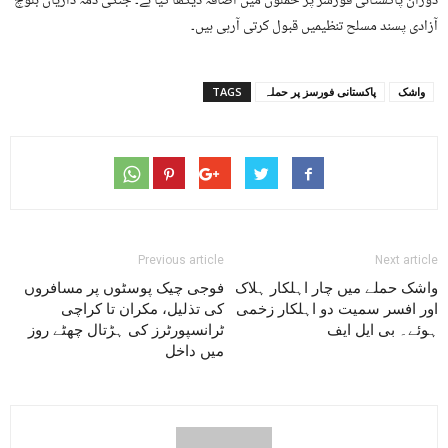
دوران پاکستانی فورسز پر حملوں میں اضافہ دیکھا گیا ہے۔ جنکی ذمہ داریاں بلوچ
آزادی پسند مسلح تنظیمیں قبول کرتی آرہی ہیں۔
واشک
پاکستانی فورسز پر حملہ
TAGS
Previous article
Next article
واشک حملے میں چار اہلکار ہلاک
فوجی چیک پوسٹوں پر مسافروں
اور افسر سمیت دو اہلکار زخمی
کی تذلیل، مکران تا کراچی
ہوئے۔ بی ایل ایف
ٹرانسپورٹرز کی ہڑتال چھٹے روز
میں داخل