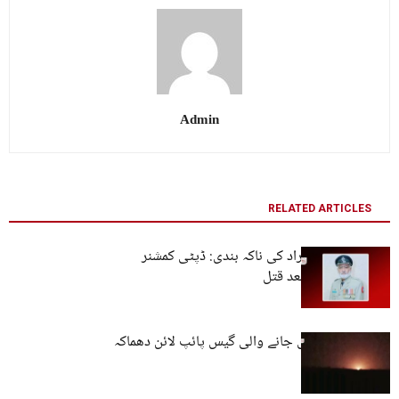
Admin
RELATED ARTICLES
بارکھان مسلح افراد کی ناکہ بندی: ڈپٹی کمشنر
پولیس حراست بعد قتل
سوئی سے کراچی جانے والی گیس پائپ لائن دھماکہ
سے تباہ