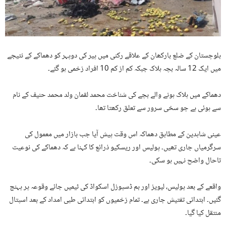
بلوچستان کے ضلع بارکھان کے علاقے رکنی میں پیر کی دوپہر کو دھماکے کے نتیجے
میں ایک 12 سالہ بچہ ہلاک جبکہ کم از کم 10 افراد زخمی ہو گئے۔
دھماکے میں ہلاک ہونے والے بچے کی شناخت محمد لقمان ولد محمد حنیف کے نام
سے ہوئی ہے جو سخی سرور سے تعلق رکھتا تھا۔
عینی شاہدین کے مطابق دھماکہ اس وقت پیش آیا جب بازار میں معمول کی
سرگرمیاں جاری تھیں۔ پولیس اور ریسکیو ذرائع کا کہنا ہے کہ دھماکے کی نوعیت
تاحال واضح نہیں ہو سکی۔
واقعے کے بعد پولیس، لیویز اور بم ڈسپوزل اسکواڈ کی ٹیمیں جائے وقوعہ پر پہنچ
گئیں۔ ابتدائی تفتیش جاری ہے۔ تمام زخمیوں کو ابتدائی طبی امداد کے بعد اسپتال
منتقل کیا گیا۔