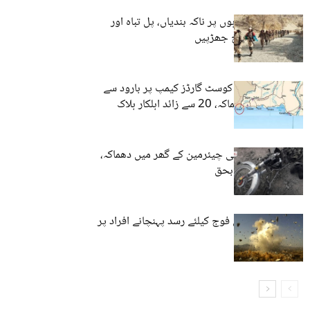
بلوچستان: شاہراہوں پر ناکہ بندیاں، پل تباہ اور
گاڑیاں تباہ، مسلح جھڑپیں
جیونی: پاکستان کوسٹ گارڈز کیمپ پر بارود سے
بھری گاڑی کا دھماکہ، 20 سے زائد اہلکار ہلاک
اورماڑہ میں یوسی چیئرمین کے گھر میں دھماکہ،
ایک شخص جاں بحق
زامران: پاکستانی فوج کیلئے رسد پہنچانے افراد پر
دھماکہ