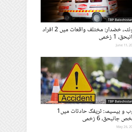
TBP Balochista
کوئٹہ، خضدار: مختلف واقعات میں 2 افراد
بحق، 1 زخمی
June 11, 2
TBP Balochista
ژوب و بیسیمہ: ٹریفک حادثات میں1
 جانبحق، 6 زخمی
May 26, 2