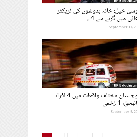
TBP Balochista
سیٰ خیل: خانہ بدوشوں کی ٹریکٹر
ائی میں گرنے سے 4...
September 11, 2
TBP Balochista
بلوچستان مختلف واقعات میں 4 افراد
بحق، 1 زخمی
September 5, 2