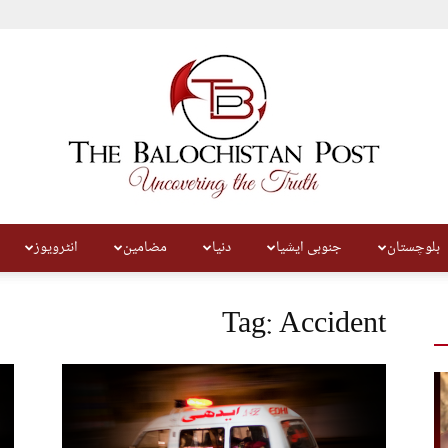
بلوچستان
جنوبی ایشیا
دنیا
مضامین
انٹرویوز
The
Tag: Accident
Balochistan