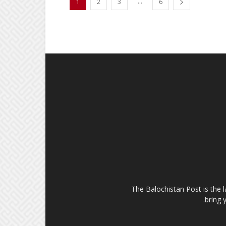
...
1
2
3
6
The Balochistan Post is the 
bring 