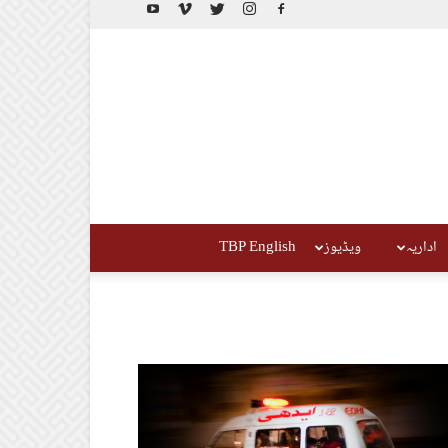
اداریہ
ویڈیوز
TBP English