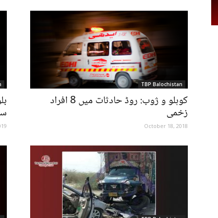
n
TBP Balochistan
کوہلو و ژوب: روڈ حادثات میں 8 افراد
بل
زخمی
سمیت 2 ا
019
October 18, 2018