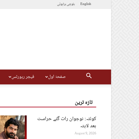
English
بلوچی
براہوئی
صفحۂ اول
فیچر رپورٹس
تازہ ترین
کوئٹہ: نوجوان رات گئے حراست
بعد لاپتہ
August 9, 2026