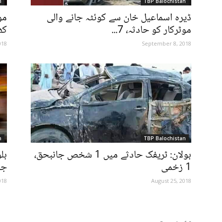
n
TBP Balochistan
ڈیرہ اسماعیل خان سے کوئٹہ جانے والی
مو
موٹرکار کو حادثہ، 7...
کھ
018
September 8, 2018
n
TBP Balochistan
بولان: ٹریفک حادثے میں 1 شخص جانبحق،
1 زخمی
جان
018
August 25, 2018