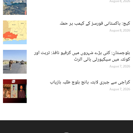
August 8, 2026
کیچ: پاکستانی فورسز کے کیمپ پر حملہ
August 8, 2026
بلوچستان: کئی بڑے شہروں میں کرفیو نافذ: تربت اور
کوئٹہ میں سیکیورٹی ہائی الرٹ
August 7, 2026
کراچی سے جبری لاپتہ پانچ بلوچ طلبہ بازیاب
August 7, 2026