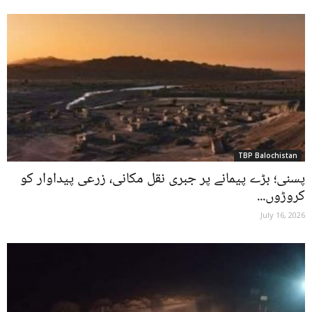
TBP Balochistan
پسنی؛ بڑے پیمانے پر جبری نقل مکانی، زرعی پیداوار کو
کروڑوں...
July 16, 2026