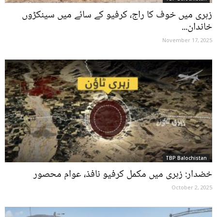
زہری میں خوف کا راج، کرفیو کے سائے میں سینکڑوں
خاندان...
November 17, 2025
TBP Balochistan
خضدار: زہری میں مکمل کرفیو نافذ، عوام محصور
October 2, 2025