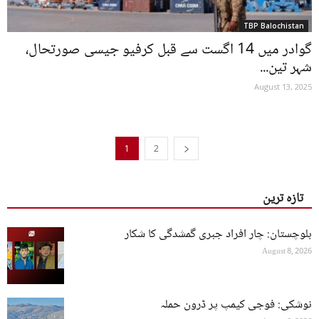
TBP Balochistan
گوادر میں 14 اگست سے قبل کرفیو جیسی صورتحال،
شہر تین...
August 13, 2025
1
2
تازہ ترین
بلوچستان: چار افراد جبری گمشدگی کا شکار
August 8, 2026
نوشکی: فوجی کیمپ پر ڈرون حملہ