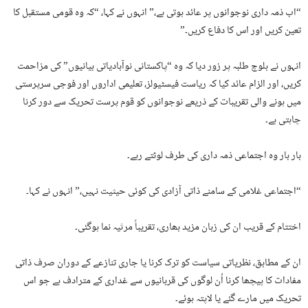
“اب ذمہ داری نوجوانوں پر عائد ہوتی ہے،” انہوں نے کہا، “کہ وہ قومی مستقبل کا
تعین کریں اور اس کا دفاع کریں۔”
انہوں نے بلوچ طلبہ پر زور دیا کہ وہ “پاکستانی نوآبادیاتی بیانیوں” کی مزاحمت
کریں، اور الزام عائد کیا کہ ریاست فیسٹیولز، تعلیمی اداروں اور فوجی سرپرستی
میں ہونے والی تقریبات کے ذریعے نوجوانوں کو قوم پرست تحریک سے دور کرنا
چاہتی ہے۔
بار بار وہ اجتماعی ذمہ داری کی طرف لوٹتے رہے۔
“اجتماعی غلامی کے سامنے ذاتی آزادی کی کوئی حیثیت نہیں،” انہوں نے کہا۔
اختتام کے قریب ان کی زبان مزید بھاری، تقریباً مرثیہ نما ہوگئی۔
ان کے مطابق، نظریاتی سیاست کو ترک کرنا یا جاری تنازعے کے دوران صرف ذاتی
مفادات کا پیچھا کرنا اُن لوگوں کی قربانیوں سے غداری کے مترادف ہے جو اس
تحریک میں مارے گئے یا لاپتہ ہوئے۔