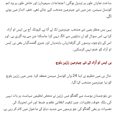
ساخت نمایاں طور پر تبدیل ہوگئی: اجتماعات، سیمینارز اور خاص طور پر وہ اہم
کونسل سیشن، جن میں نئے چیئرمین منتخب کیے جاتے تھے، خفیہ انداز میں ہونے
لگے۔
یہی پس منظر ہمیں نئے منتخب چیئرمین تک لے آتا ہے، کیونکہ آج بی ایس او آزاد
کیا ہے، اس سوال کو ان دباؤوں سے الگ نہیں کیا جاسکتا جن سے وہ گزری ہے۔ اور
اس کے باوجود، برسوں کی گرفتاریاں، پابندیاں اور جبری گمشدگیاں بھی بی ایس
او آزاد کو ختم نہیں کرسکیں۔
بی ایس او آزاد کے نئے چیئرمین زرّین بلوچ
حال ہی میں تنظیم نے اپنا 24 واں کونسل سیشن منعقد کیا، جس میں زرّین بلوچ
کو نیا چیئرمین منتخب کیا گیا۔
دی بلوچستان پوسٹ سے گفتگو میں زرّین نے محض تنظیمی سیاست پر بات نہیں
کی، بلکہ خوف، نظریات، جبر، تنقید، انقلابی نظم و ضبط اور اس تحریک کی
نفسیات پر بھی گفتگو کی جو برسوں سے شدید دباؤ کے ماحول میں کام کر رہی ہے۔