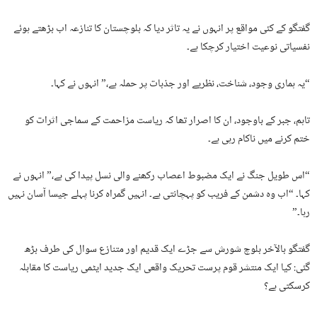
گفتگو کے کئی مواقع پر انہوں نے یہ تاثر دیا کہ بلوچستان کا تنازعہ اب بڑھتے ہوئے
نفسیاتی نوعیت اختیار کرچکا ہے۔
“یہ ہماری وجود، شناخت، نظریے اور جذبات پر حملہ ہے،” انہوں نے کہا۔
تاہم، جبر کے باوجود، ان کا اصرار تھا کہ ریاست مزاحمت کے سماجی اثرات کو
ختم کرنے میں ناکام رہی ہے۔
“اس طویل جنگ نے ایک مضبوط اعصاب رکھنے والی نسل پیدا کی ہے،” انہوں نے
کہا۔ “اب وہ دشمن کے فریب کو پہچانتی ہے۔ انہیں گمراہ کرنا پہلے جیسا آسان نہیں
رہا۔”
گفتگو بالآخر بلوچ شورش سے جڑے ایک قدیم اور متنازع سوال کی طرف بڑھ
گئی: کیا ایک منتشر قوم پرست تحریک واقعی ایک جدید ایٹمی ریاست کا مقابلہ
کرسکتی ہے؟