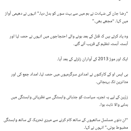
“رضا جان کی شہادت نے ہم میں سے بہت سوں کو بدل دیا،” انہوں نے دھیمی آواز
میں کہا۔ “مجھے بھی۔”
وہ یاد کرتے ہیں کہ قتل کے بعد ہونے والے احتجاجوں میں انہوں نے حصہ لیا اور
آہستہ آہستہ تنظیم کے قریب آتے گئے۔
ایک اور موڑ 2013 کے آواران زلزلے کے بعد آیا۔
بی ایس او کے کارکنوں نے امدادی سرگرمیوں میں حصہ لیا، امداد جمع کی اور
متاثرین تک پہنچائی۔
زرّین کے لیے یہ تجربہ سیاست کو جذباتی وابستگی سے نظریاتی وابستگی میں
بدلنے والا ثابت ہوا۔
“ان دنوں مسلسل ساتھیوں کے ساتھ کام کرنے سے میری تحریک کے ساتھ وابستگی
مضبوط ہوئی،” انہوں نے کہا۔