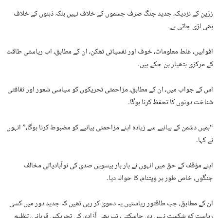
زرّین کے نزدیک، جدید جنگ صرف جسموں کے خلاف نہیں بلکہ ذہنوں کے خلاف
بھی لڑی جاتی ہے۔
افواہیں، غلط معلومات، خوف اور نفسیاتی تھکن، ان کے مطابق، اب ریاستی طاقت
کے مرکزی ہتھیار بن چکے ہیں۔
اس کے جواب میں، ان کے مطابق، مزاحمتی تحریکوں کو سیاسی شعور اور ثقافتی
شناخت دونوں کا تحفظ کرنا ہوگا۔
“ہمیں دشمن کے بیانیے سے زیادہ اپنے مزاحمتی بیانیے کو مضبوط کرنا ہوگا،” انہوں
نے کہا۔
اپنے مؤقف کے حق میں انہوں نے بار بار بیسویں صدی کی نوآبادیاتی مخالف
جنگوں، خاص طور پر ویتنام، کا حوالہ دیا۔
ان کے مطابق، جب طاقتور ریاستیں یہ دعویٰ کر رہی تھیں کہ جدید دور میں کسی
ریاست کو شکست نہیں دی جاسکتی، تب بھی آزادی کی تحریکیں قربانی، تنظیم