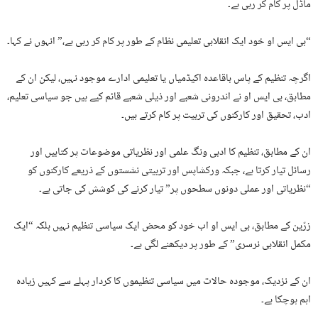
ماڈل پر کام کر رہی ہے۔
“بی ایس او خود ایک انقلابی تعلیمی نظام کے طور پر کام کر رہی ہے،” انہوں نے کہا۔
اگرچہ تنظیم کے پاس باقاعدہ اکیڈمیاں یا تعلیمی ادارے موجود نہیں، لیکن ان کے
مطابق، بی ایس او نے اندرونی شعبے اور ذیلی شعبے قائم کیے ہیں جو سیاسی تعلیم،
ادب، تحقیق اور کارکنوں کی تربیت پر کام کرتے ہیں۔
ان کے مطابق، تنظیم کا ادبی ونگ علمی اور نظریاتی موضوعات پر کتابیں اور
رسائل تیار کرتا ہے، جبکہ ورکشاپس اور تربیتی نشستوں کے ذریعے کارکنوں کو
“نظریاتی اور عملی دونوں سطحوں پر” تیار کرنے کی کوشش کی جاتی ہے۔
زرّین کے مطابق، بی ایس او اب خود کو محض ایک سیاسی تنظیم نہیں بلکہ “ایک
مکمل انقلابی نرسری” کے طور پر دیکھنے لگی ہے۔
ان کے نزدیک، موجودہ حالات میں سیاسی تنظیموں کا کردار پہلے سے کہیں زیادہ
اہم ہوچکا ہے۔