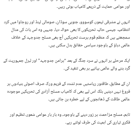
اور عوامی حمایت کے ذریعے کامیاب ہوتی رہیں۔
انہوں نے مشرقی تیمور، کوسووو، جنوبی سوڈان، صومالی لینڈ اور روجاوا میں کرد
انتظامیہ جیسی حالیہ تحریکوں کا بھی حوالہ دیا، جنہیں وہ اس بات کی مثال
سمجھتے ہیں کہ منظم قوم پرست تحریکیں آج بھی مسلح جدوجہد کے خلاف
عالمی دباؤ کے باوجود سیاسی حقائق بدل سکتی ہیں۔
ایک مرحلے پر انہوں نے سرد جنگ کے بعد “پرامن جدوجہد” اور لبرل جمہوریت کے
گرد بننے والے عالمی بیانیے پر بھی تنقید کی۔
ان کے مطابق، طاقتور ریاستیں عدم تشدد کے فریم ورک صرف اصولی بنیادوں پر
فروغ نہیں دیتیں بلکہ اس لیے بھی کہ کامیاب مسلح آزادی کی تحریکیں موجودہ
عالمی طاقت کے ڈھانچوں کے لیے خطرہ بن جاتی ہیں۔
تاہم، مسلح مزاحمت پر زور دینے کے باوجود، وہ بار بار عوامی شعور، تنظیم اور
فکری تیاری کی اہمیت کی طرف لوٹتے رہے۔