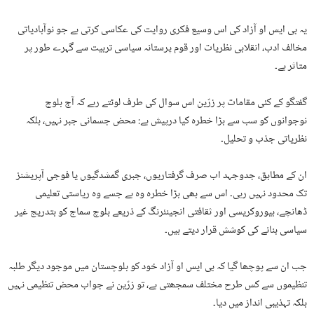
یہ بی ایس او آزاد کی اس وسیع فکری روایت کی عکاسی کرتی ہے جو نوآبادیاتی
مخالف ادب، انقلابی نظریات اور قوم پرستانہ سیاسی تربیت سے گہرے طور پر
متاثر ہے۔
گفتگو کے کئی مقامات پر زرّین اس سوال کی طرف لوٹتے رہے کہ آج بلوچ
نوجوانوں کو سب سے بڑا خطرہ کیا درپیش ہے: محض جسمانی جبر نہیں، بلکہ
نظریاتی جذب و تحلیل۔
ان کے مطابق، جدوجہد اب صرف گرفتاریوں، جبری گمشدگیوں یا فوجی آپریشنز
تک محدود نہیں رہی۔ اس سے بھی بڑا خطرہ وہ ہے جسے وہ ریاستی تعلیمی
ڈھانچے، بیوروکریسی اور ثقافتی انجینئرنگ کے ذریعے بلوچ سماج کو بتدریج غیر
سیاسی بنانے کی کوشش قرار دیتے ہیں۔
جب ان سے پوچھا گیا کہ بی ایس او آزاد خود کو بلوچستان میں موجود دیگر طلبہ
تنظیموں سے کس طرح مختلف سمجھتی ہے، تو زرّین نے جواب محض تنظیمی نہیں
بلکہ تہذیبی انداز میں دیا۔