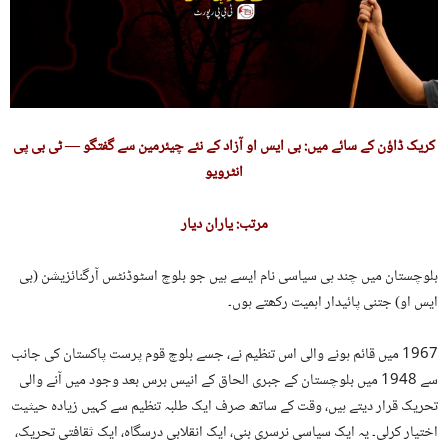
کریک ڈاؤن کے سائے میں: بی ایس او آزاد کے نئے چیئرمین سے گفتگو — ٹی بی پی
انٹرویو
مرتب: یاران دیار
بلوچستان میں چند ہی سیاسی نام ایسے ہیں جو بلوچ اسٹوڈنٹس آرگنائزیشن (بی
ایس او) جتنی پائیدار اہمیت رکھتے ہوں۔
1967 میں قائم ہونے والی اس تنظیم نے، جسے بلوچ قوم پرست پاکستان کی جانب
سے 1948 میں بلوچستان کے جبری الحاق کے انیس برس بعد وجود میں آنے والی
تحریک قرار دیتے ہیں، وقت کے ساتھ صرف ایک طلبہ تنظیم سے کہیں زیادہ حیثیت
اختیار کرلی۔ یہ ایک سیاسی نرسری بنی، ایک انقلابی درسگاہ، ایک ثقافتی تحریک،