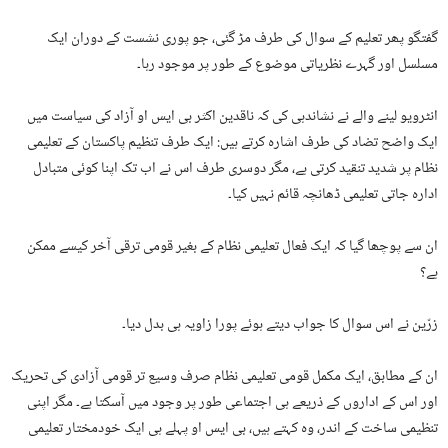
گفتگو پھر تعلیم کے سوال کی طرف مڑ گئی، جو پوری نشست کے دوران ایک
مسلسل اور گہرے نظریاتی موضوع کے طور پر موجود رہا۔
انٹرویو لینے والے نے نشاندہی کی کہ ناقدین اکثر بی ایس او آزاد کی سیاست میں
ایک واضح تضاد کی طرف اشارہ کرتے ہیں: ایک طرف تنظیم پاکستان کے تعلیمی
نظام پر شدید تنقید کرتی ہے، مگر دوسری طرف اس نے اب تک اپنا کوئی متبادل
ادارہ جاتی تعلیمی ڈھانچہ قائم نہیں کیا۔
ان سے پوچھا گیا کہ ایک فعال تعلیمی نظام کے بغیر قومی ترقی آخر کیسے ممکن
ہے؟
زرّین نے اس سوال کا جواب دیتے ہوئے پورا زاویہ ہی بدل دیا۔
ان کے مطابق، ایک مکمل قومی تعلیمی نظام صرف وسیع تر قومی آزادی کی تحریک
اور اس کے اداروں کے ذریعے ہی اجتماعی طور پر وجود میں آسکتا ہے۔ مگر اپنی
تنظیمی ساخت کے اندر، وہ کہتے ہیں، بی ایس او پہلے ہی ایک خودمختار تعلیمی