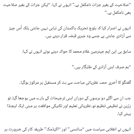
“صلاحیت کے بغیر جرات نامکمل ہے،” انہوں نے کہا۔ “لیکن جرات کے بغیر صلاحیت
بھی نامکمل ہے۔”
انہوں نے اصرار کیا کہ بلوچ تحریک پاکستان کی تباہی نہیں چاہتی بلکہ اُس چیز
سے آزادی چاہتی ہے جسے وہ جبری قبضہ قرار دیتے ہیں۔
سابق بی این ایم چیئرمین غلام محمد کا حوالہ دیتے ہوئے انہوں نے کہا:
“ہم صرف اپنی آزادی کے طلبگار ہیں۔”
گفتگو کا آخری حصہ نظریاتی مباحث سے ہٹ کر مستقبل پر مرکوز ہوگیا۔
جب ان سے اگلے دو برسوں کے دوران اپنی ترجیحات کے بارے میں پوچھا گیا، تو
زرّین نے تنظیمی تنظیمِ نو، نظریاتی تعلیم اور تکنیکی موافقت پر مبنی ایک ایجنڈا
پیش کیا۔
انہوں نے انقلابی سیاست میں “سائنسی” اور “اکیڈمک” طریقہ کار کی ضرورت پر