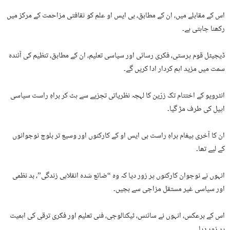
اس کے مقابلے میں، ان کے مطابق، بی ایس او علم کو ثقافتی مزاحمت کے مرکز میں
رکھنا چاہتی ہے۔
ڈیجیٹل قوم پرستی، فکری رسائی اور سیاسی تعلیم، ان کے مطابق، تنظیم کی آئندہ
سمت میں مزید اہم کردار ادا کریں گے۔
انٹرویو کے اختتام تک زرّین کا لہجہ نظریاتی تجزیے سے ہٹ کر براہِ راست سیاسی
اپیل کی طرف مڑ گیا۔
ان کا آخری پیغام براہِ راست بی ایس او کے کارکنوں اور وسیع تر بلوچ نوجوانوں
کے لیے تھا۔
انہوں نے نوجوان کارکنوں پر زور دیا کہ وہ “ضائع شدہ انقلابی زندگی”، بد نظمی
اور سیاسی غیر مستقل مزاجی سے بچیں۔
اس کے برعکس، انہوں نے سائنس، ٹیکنالوجی، فنی تعلیم اور فکری ترقی کی اہمیت
پر زور دیا۔