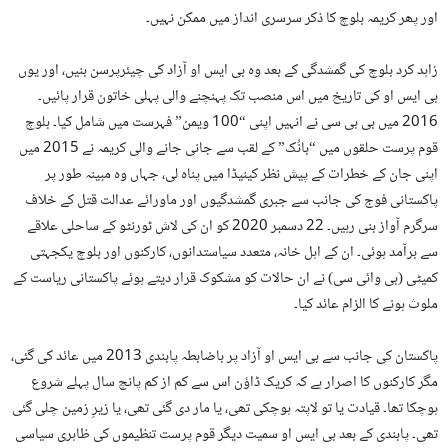
اور پھر کریمہ بلوچ کا ذکر سرسری انداز میں ممکن نہیں۔
زاہد کرد بلوچ کی گمشدگی کے بعد وہ بی ایس او آزاد کی چیئرپرسن بنیں، اور یوں
بی ایس او کی تاریخ میں اس منصب تک پہنچنے والی پہلی خاتون قرار پائیں۔
2016 میں بی بی سی نے انہیں اپنی “100 ویمن” فہرست میں شامل کیا۔ بلوچ
قوم پرست حلقوں میں “بانُک” کے لقب سے جانی جانے والی کریمہ نے 2015 میں
اپنی جان کے خطرات کے پیش نظر کینیڈا میں پناہ لی، جہاں وہ مبینہ طور پر
پاکستانی فوج کی جانب سے جبری گمشدگیوں اور ماورائے عدالت قتل کے خلاف
سرگرم آواز بنی رہیں۔ 22 دسمبر 2020 کو ان کی لاش ٹورنٹو کے ساحلی علاقے
سے برآمد ہوئی۔ ان کے اہل خانہ، متعدد سیاستدانوں، کارکنوں اور بلوچ یکجہتی
کمیٹی (بی وائی سی) نے ان حالات کو مشکوک قرار دیتے ہوئے پاکستانی ریاست کے
ملوث ہونے کا الزام عائد کیا۔
پاکستان کی جانب سے بی ایس او آزاد پر باضابطہ پابندی 2013 میں عائد کی گئی،
مگر کارکنوں کا اصرار ہے کہ کریک ڈاؤن اس سے کم از کم پانچ سال پہلے شروع
ہوچکا تھا۔ قیادت یا تو لاپتہ ہوچکی تھی، یا مار دی گئی تھی، یا زیرِ زمین چلی گئی
تھی۔ پابندی کے بعد بی ایس او سمیت دیگر قوم پرست تنظیموں کی ظاہری سیاسی