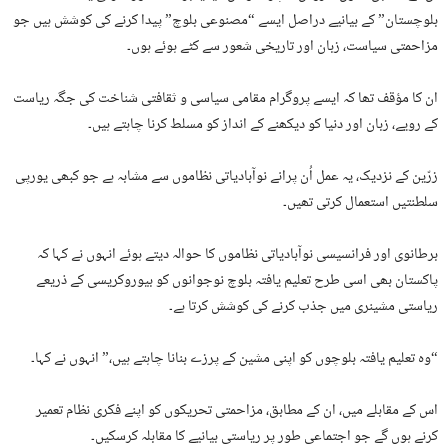
بلوچستان” کے بیانیے دراصل ایسے “مصنوعی بلوچ” پیدا کرنے کی کوشش ہیں جو
مزاحمتی سیاست، زبان اور تاریخی شعور سے کٹے ہوئے ہوں۔
ان کا مؤقف تھا کہ ایسے پروگرام مقامی سیاسی و ثقافتی شناخت کی جگہ ریاست
کے رویے، زبان اور دنیا کو دیکھنے کے انداز کو مسلط کرنا چاہتے ہیں۔
زرّین کے نزدیک، یہ عمل اُن پرانے نوآبادیاتی نظاموں سے مشابہ ہے جو کبھی یورپی
سلطنتیں استعمال کرتی تھیں۔
برطانوی اور فرانسیسی نوآبادیاتی نظاموں کا حوالہ دیتے ہوئے انہوں نے کہا کہ
پاکستان بھی اسی طرح تعلیم یافتہ بلوچ نوجوانوں کو بیوروکریسی کے ذریعے
ریاستی مشینری میں جذب کرنے کی کوشش کرتا ہے۔
“وہ تعلیم یافتہ بلوچوں کو اپنی مشین کے پرزے بنانا چاہتے ہیں،” انہوں نے کہا۔
اس کے مقابلے میں، ان کے مطابق، مزاحمتی تحریکوں کو اپنے فکری نظام تعمیر
کرنے ہوں گے جو اجتماعی طور پر ریاستی بیانیے کا مقابلہ کرسکیں۔