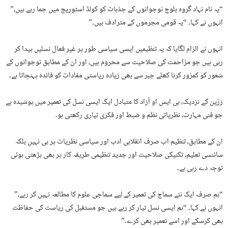
“یہ نام نہاد گروہ بلوچ نوجوانوں کے جذبات کو کولڈ اسٹوریج میں جما رہے ہیں،”
انہوں نے کہا۔ “یہ قومی مجرموں کے مترادف ہیں۔”
انہوں نے الزام لگایا کہ یہ تنظیمیں ایسی سیاسی طور پر غیر فعال نسلیں پیدا کر
رہی ہیں جو مزاحمت کی صلاحیت سے محروم ہیں، اور ان کے مطابق نوجوانوں کے
شعور کو کمزور کرنا کھلے جبر سے بھی زیادہ ریاستی مفادات کو فائدہ پہنچاتا ہے۔
زرّین کے نزدیک، بی ایس او آزاد کا متبادل ایک ایسی نسل کی تعمیر میں پوشیدہ ہے
جو فنی مہارت، نظریاتی نظم و ضبط اور فکری تیاری رکھتی ہو۔
ان کے مطابق، تنظیم اب صرف انقلابی ادب اور سیاسی نظریات پر ہی نہیں بلکہ
سائنسی تعلیم، تکنیکی صلاحیت اور جدید تنظیمی طریقہ کار پر بھی بڑھتی ہوئی
توجہ دے رہی ہے۔
“ہم صرف ایک نئے سماج کی تعمیر کے لیے سماجی علوم کا مطالعہ نہیں کر رہے،”
انہوں نے کہا۔ “ہم ایسی نسل تیار کر رہے ہیں جو مستقبل کی ریاست کی حفاظت
بھی کرسکے اور اسے تعمیر بھی کرے۔”