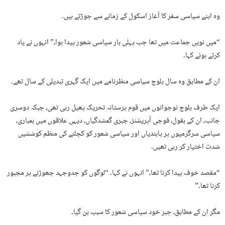
وہ اپنے سیاسی سفر کا آغاز اسکول کے زمانے سے جوڑتے ہیں۔
“میں نویں جماعت میں تھا جب پہلی بار سیاسی شعور پیدا ہوا،” انہوں نے یاد
کرتے ہوئے کہا۔
ان کے مطابق وہ سال بلوچ سیاسی منظرنامے میں ایک گہری تبدیلی کے سال تھے۔
ایک طرف بلوچ نوجوانوں میں قوم پرستانہ تحریک پھیل رہی تھی، جبکہ دوسری
جانب، ان کے بقول، فوجی آپریشنز، جبری گمشدگیاں، دیہی علاقوں میں بمباری،
سیاسی سرگرمیوں پر پابندیاں اور سیاسی شعور کو کچلنے کی منظم کوششیں
شدت اختیار کر رہی تھیں۔
“مقصد خوف پیدا کرنا تھا،” انہوں نے کہا۔ “لوگوں کو جدوجہد چھوڑنے پر مجبور
کرنا تھا۔”
مگر ان کے مطابق، جبر خود سیاسی شعور کا سبب بن گیا۔