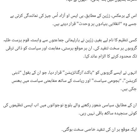
اس کے برعکس، زرّین کے مطابق، بی ایس او آزاد اُس چیز کی نمائندگی کرتی ہے
جسے وہ “انقلابی بنیادوں پر وحدت” قرار دیتے ہیں۔
کسی تنظیم کا نام لیے بغیر، زرّین نے پارلیمانی جماعتوں سے وابستہ قوم پرست طلبہ
گروہوں پر سخت تنقید کی۔ ان پر موقع پرستی، مفاہمت اور سیاست کو ذاتی ترقی
تک محدود کرنے کا الزام عائد کیا۔
انہوں نے ایسے گروہوں کو “پاکٹ ٓارگنائزیشن” قرار دیا، جو ان کے بقول “ذہنی
کرپشن”، “ہجومی سیاست” اور ریاست کے ساتھ مفاہمتی سیاست میں پھنس
چکی ہیں۔
ان کے مطابق، سیاسی شعور رکھنے والے بلوچ نوجوانوں میں اب ایسی تنظیموں کی
کوئی سنجیدہ ساکھ باقی نہیں رہی۔
ایک موقع پر ان کی تنقید خاصی سخت ہوگئی۔