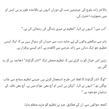
بالآخر زاہد بلوچ کی چیئرمین شپ کے دوران انہوں نے باقاعدہ طور پر بی ایس او
میں شمولیت اختیار کی۔
“تب سے،” انہوں نے کہا، “تنظیم نے میری زندگی کی رہنمائی کی ہے۔”
باہر سے دیکھنے والوں کے لیے شاید سب سے حیران کن سوال یہی ہے کہ ایک ایسی
تنظیم جو ایک دہائی سے زائد عرصے سے کالعدم ہے، آخر کیسے برقرار ہے۔
زرّین اس خیال کو رد کرتے ہیں کہ تنظیم محض ایک “انڈر گراؤنڈ” ڈھانچہ بن کر رہ
گئی ہے۔
“لوگ انڈر گراؤنڈ کا لفظ اس طرح استعمال کرتے ہیں جیسے تنظیم سماج سے غائب
ہوگئی ہو،” انہوں نے کہا۔ “لیکن بی ایس او آج بھی عوام میں ہے۔ آج بھی طلبہ کے
درمیان موجود ہے۔”
کچھ حوالوں سے، ان کے مطابق، جبر نے تنظیم کو مزید منظم بنایا۔