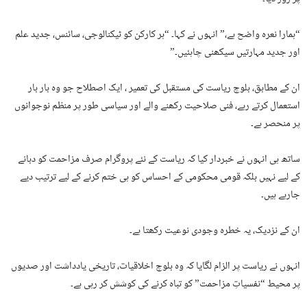
“ہمارا نعرہ واضح ہے،” انہوں نے کہا۔ “ہر کارکن کو ٹیکنالوجی، سائنس، جدید علم
اور جدید مہارتیں سیکھنی چاہئیں۔”
ان کے مطابق، بلوچ ریاست کی مستقبل کی تعمیر ، ایک اصطلاح جو وہ بار بار
استعمال کرتے رہے، فنی صلاحیت رکھنے والے اور سیاسی طور پر منظم نوجوانوں
پر منحصر ہے۔
ساتھ ہی انہوں نے خبردار کیا کہ ریاست کے نئے پروگرام صرف مزاحمت کو دبانے
کے لیے نہیں بلکہ قومی محکومی کے احساس کو ہی ختم کرنے کے لیے ترتیب دیے
جارہے ہیں۔
ان کے نزدیک، یہ خطرہ وجودی نوعیت رکھتا ہے۔
انہوں نے ریاست پر الزام لگایا کہ وہ بلوچ اخلاقیات، تاریخی یادداشت اور صدیوں
پر محیط “نفسیاتِ مزاحمت” کو تباہ کرنے کی کوشش کر رہی ہے۔