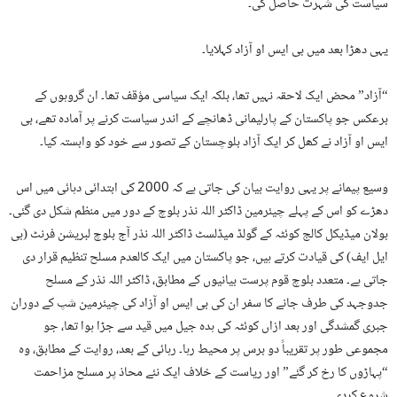
سیاست کی شہرت حاصل کی۔
یہی دھڑا بعد میں بی ایس او آزاد کہلایا۔
“آزاد” محض ایک لاحقہ نہیں تھا، بلکہ ایک سیاسی مؤقف تھا۔ ان گروہوں کے
برعکس جو پاکستان کے پارلیمانی ڈھانچے کے اندر سیاست کرنے پر آمادہ تھے، بی
ایس او آزاد نے کھل کر ایک آزاد بلوچستان کے تصور سے خود کو وابستہ کیا۔
وسیع پیمانے پر یہی روایت بیان کی جاتی ہے کہ 2000 کی ابتدائی دہائی میں اس
دھڑے کو اس کے پہلے چیئرمین ڈاکٹر اللہ نذر بلوچ کے دور میں منظم شکل دی گئی۔
بولان میڈیکل کالج کوئٹہ کے گولڈ میڈلسٹ ڈاکٹر اللہ نذر آج بلوچ لبریشن فرنٹ (بی
ایل ایف) کی قیادت کرتے ہیں، جو پاکستان میں ایک کالعدم مسلح تنظیم قرار دی
جاتی ہے۔ متعدد بلوچ قوم پرست بیانیوں کے مطابق، ڈاکٹر اللہ نذر کے مسلح
جدوجہد کی طرف جانے کا سفر ان کی بی ایس او آزاد کی چیئرمین شپ کے دوران
جبری گمشدگی اور بعد ازاں کوئٹہ کی ہدہ جیل میں قید سے جڑا ہوا تھا، جو
مجموعی طور پر تقریباً دو برس پر محیط رہا۔ رہائی کے بعد، روایت کے مطابق، وہ
“پہاڑوں کا رخ کر گئے” اور ریاست کے خلاف ایک نئے محاذ پر مسلح مزاحمت
شروع کردی۔