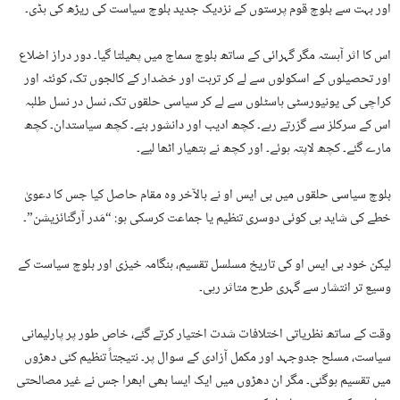
اور بہت سے بلوچ قوم پرستوں کے نزدیک جدید بلوچ سیاست کی ریڑھ کی ہڈی۔
اس کا اثر آہستہ مگر گہرائی کے ساتھ بلوچ سماج میں پھیلتا گیا۔ دور دراز اضلاع
اور تحصیلوں کے اسکولوں سے لے کر تربت اور خضدار کے کالجوں تک، کوئٹہ اور
کراچی کی یونیورسٹی ہاسٹلوں سے لے کر سیاسی حلقوں تک، نسل در نسل طلبہ
اس کے سرکلز سے گزرتے رہے۔ کچھ ادیب اور دانشور بنے۔ کچھ سیاستدان۔ کچھ
مارے گئے۔ کچھ لاپتہ ہوئے۔ اور کچھ نے ہتھیار اٹھا لیے۔
بلوچ سیاسی حلقوں میں بی ایس او نے بالآخر وہ مقام حاصل کیا جس کا دعویٰ
خطے کی شاید ہی کوئی دوسری تنظیم یا جماعت کرسکی ہو: “مَدر آرگنائزیشن”۔
لیکن خود بی ایس او کی تاریخ مسلسل تقسیم، ہنگامہ خیزی اور بلوچ سیاست کے
وسیع تر انتشار سے گہری طرح متاثر رہی۔
وقت کے ساتھ نظریاتی اختلافات شدت اختیار کرتے گئے، خاص طور پر پارلیمانی
سیاست، مسلح جدوجہد اور مکمل آزادی کے سوال پر۔ نتیجتاً تنظیم کئی دھڑوں
میں تقسیم ہوگئی۔ مگر ان دھڑوں میں ایک ایسا بھی ابھرا جس نے غیر مصالحتی