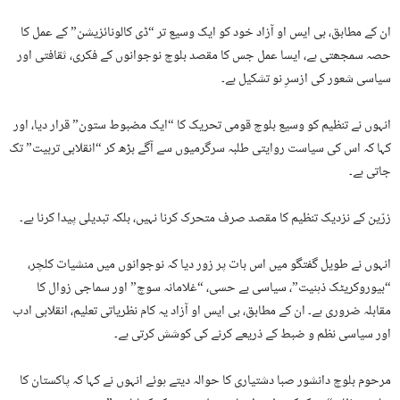
ان کے مطابق، بی ایس او آزاد خود کو ایک وسیع تر “ڈی کالونائزیشن” کے عمل کا
حصہ سمجھتی ہے، ایسا عمل جس کا مقصد بلوچ نوجوانوں کے فکری، ثقافتی اور
سیاسی شعور کی ازسرِ نو تشکیل ہے۔
انہوں نے تنظیم کو وسیع بلوچ قومی تحریک کا “ایک مضبوط ستون” قرار دیا، اور
کہا کہ اس کی سیاست روایتی طلبہ سرگرمیوں سے آگے بڑھ کر “انقلابی تربیت” تک
جاتی ہے۔
زرّین کے نزدیک تنظیم کا مقصد صرف متحرک کرنا نہیں، بلکہ تبدیلی پیدا کرنا ہے۔
انہوں نے طویل گفتگو میں اس بات پر زور دیا کہ نوجوانوں میں منشیات کلچر،
“بیوروکریٹک ذہنیت”، سیاسی بے حسی، “غلامانہ سوچ” اور سماجی زوال کا
مقابلہ ضروری ہے۔ ان کے مطابق، بی ایس او آزاد یہ کام نظریاتی تعلیم، انقلابی ادب
اور سیاسی نظم و ضبط کے ذریعے کرنے کی کوشش کرتی ہے۔
مرحوم بلوچ دانشور صبا دشتیاری کا حوالہ دیتے ہوئے انہوں نے کہا کہ پاکستان کا