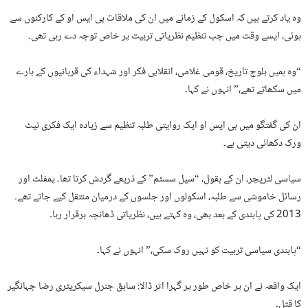
وہ یاد کرتے ہیں کہ اسکول کے زمانے میں ان کی ملاقات بی ایس او کے کارکنوں سے
ہوئی، ایسے وقت میں جب تنظیم نظریاتی تربیت پر خاص توجہ دے رہی تھی۔
“وہ ہمیں بلوچ تاریخ، قومی غلامی، انقلابی فکر اور شہداء کی قربانیوں کے بارے
میں سکھاتے تھے،” انہوں نے کہا۔
ان کی گفتگو میں بی ایس او ایک روایتی طلبہ تنظیم سے زیادہ ایک فکری نیٹ
ورک دکھائی دیتی ہے۔
سیاسی لٹریچر، ان کے بقول، “سیل سسٹم” کے ذریعے گردش کرتا تھا۔ پمفلٹ اور
رسائل خاموشی سے طلبہ، اسکولوں اور جلسوں کے درمیان منتقل کیے جاتے تھے۔
2013 کی پابندی کے بعد بھی، وہ کہتے ہیں، نظریاتی ڈھانچہ برقرار رہا۔
“پابندی سیاسی تربیت کو نہیں روک سکی،” انہوں نے کہا۔
ایک واقعہ نے ان پر خاص طور پر گہرا اثر ڈالا: سابق جنرل سیکریٹری رضا جہانگیر
کا قتل۔