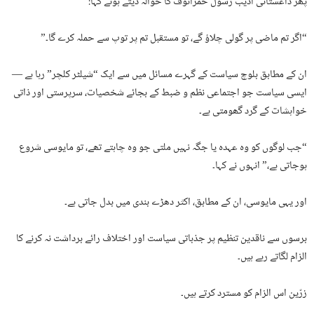
پھر داغستانی ادیب رسول حمزاتوف کا حوالہ دیتے ہوئے کہا:
“اگر تم ماضی پر گولی چلاؤ گے، تو مستقبل تم پر توپ سے حملہ کرے گا۔”
ان کے مطابق بلوچ سیاست کے گہرے مسائل میں سے ایک “شیلٹر کلچر” رہا ہے —
ایسی سیاست جو اجتماعی نظم و ضبط کے بجائے شخصیات، سرپرستی اور ذاتی
خواہشات کے گرد گھومتی ہے۔
“جب لوگوں کو وہ عہدہ یا جگہ نہیں ملتی جو وہ چاہتے تھے، تو مایوسی شروع
ہوجاتی ہے،” انہوں نے کہا۔
اور یہی مایوسی، ان کے مطابق، اکثر دھڑے بندی میں بدل جاتی ہے۔
برسوں سے ناقدین تنظیم پر جذباتی سیاست اور اختلاف رائے برداشت نہ کرنے کا
الزام لگاتے رہے ہیں۔
زرّین اس الزام کو مسترد کرتے ہیں۔