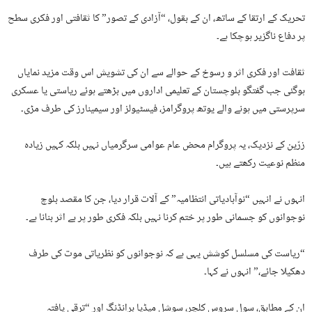
تحریک کے ارتقا کے ساتھ، ان کے بقول، “آزادی کے تصور” کا ثقافتی اور فکری سطح
پر دفاع ناگزیر ہوچکا ہے۔
ثقافت اور فکری اثر و رسوخ کے حوالے سے ان کی تشویش اس وقت مزید نمایاں
ہوگئی جب گفتگو بلوچستان کے تعلیمی اداروں میں بڑھتے ہوئے ریاستی یا عسکری
سرپرستی میں ہونے والے یوتھ پروگرامز، فیسٹیولز اور سیمینارز کی طرف مڑی۔
زرّین کے نزدیک، یہ پروگرام محض عام عوامی سرگرمیاں نہیں بلکہ کہیں زیادہ
منظم نوعیت رکھتے ہیں۔
انہوں نے انہیں “نوآبادیاتی انتظامیہ” کے آلات قرار دیا، جن کا مقصد بلوچ
نوجوانوں کو جسمانی طور پر ختم کرنا نہیں بلکہ فکری طور پر بے اثر بنانا ہے۔
“ریاست کی مسلسل کوشش یہی ہے کہ نوجوانوں کو نظریاتی موت کی طرف
دھکیلا جائے،” انہوں نے کہا۔
ان کے مطابق، سول سروس کلچر، سوشل میڈیا برانڈنگ اور “ترقی یافتہ