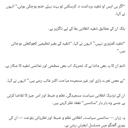
“اگر بی ایس او تنقید برداشت نہ کرسکتی تو بہت پہلے ختم ہوچکی ہوتی،” انہوں
نے کہا۔
بلکہ ان کے مطابق، تنقید انقلابی بقا کے لیے ناگزیر ہے۔
“تنقید کمزوری نہیں،” انہوں نے کہا۔ “تنقید کے بغیر تنظیمیں کھوکھلی ہوجاتی
ہیں۔”
تاہم ان کا یہ بھی ماننا ہے کہ تحریک اب بھی سطحی اور نمائشی تنقید کا شکار ہے۔
“بے معنی نعرے بازی اور غیر سنجیدہ مباحث اکثر غالب رہتے ہیں،” انہوں نے کہا۔
ان کے نزدیک انقلابی سیاست سنجیدگی، نظم و ضبط اور اس چیز کا تقاضا کرتی
ہے جسے وہ بار بار “سائنسی” نقطۂ نظر کہتے ہیں۔
یہ زبان — سائنسی سیاست، انقلابی نظم و ضبط اور نظریاتی بلوغت — ان کی
پوری گفتگو میں مسلسل ابھرتی رہتی ہے۔