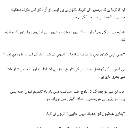
ان کا کہنا ہے کہ برسوں کے کریک ڈاؤن نے بی ایس او آزاد کو اس طرف دھکیلا
جسے وہ “سیاسی بلوغت” کہتے ہیں۔
تنظیم نے، ان کے بقول، اپنی ناکامیوں، دھڑے بندیوں اور اندرونی رقابتوں کا جائزہ
لیا۔
“ہمیں اپنی کمزوریوں کا سامنا کرنا پڑا،” انہوں نے کہا۔ “بقا کے لیے یہ ضروری تھا۔”
بی ایس او کے کونسل سیشنوں کی تاریخ دھڑوں، اختلافات اور شخصی تنازعات
سے بھری پڑی ہے۔
جب ان سے پوچھا گیا کہ بلوچ طلبہ سیاست میں بار بار تقسیم کیوں جنم لیتی
رہی، تو زرّین نے غیرمعمولی صاف گوئی سے جواب دیا۔
“ہماری غلطیوں کو چھپانا نہیں چاہیے،” انہوں نے کہا۔