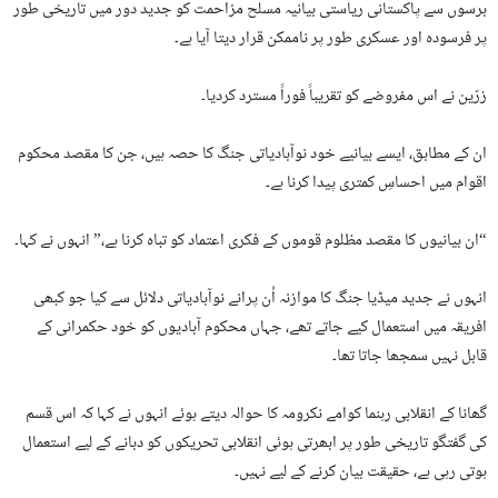
برسوں سے پاکستانی ریاستی بیانیہ مسلح مزاحمت کو جدید دور میں تاریخی طور
پر فرسودہ اور عسکری طور پر ناممکن قرار دیتا آیا ہے۔
زرّین نے اس مفروضے کو تقریباً فوراً مسترد کردیا۔
ان کے مطابق، ایسے بیانیے خود نوآبادیاتی جنگ کا حصہ ہیں، جن کا مقصد محکوم
اقوام میں احساسِ کمتری پیدا کرنا ہے۔
“ان بیانیوں کا مقصد مظلوم قوموں کے فکری اعتماد کو تباہ کرنا ہے،” انہوں نے کہا۔
انہوں نے جدید میڈیا جنگ کا موازنہ اُن پرانے نوآبادیاتی دلائل سے کیا جو کبھی
افریقہ میں استعمال کیے جاتے تھے، جہاں محکوم آبادیوں کو خود حکمرانی کے
قابل نہیں سمجھا جاتا تھا۔
گھانا کے انقلابی رہنما کوامے نکرومہ کا حوالہ دیتے ہوئے انہوں نے کہا کہ اس قسم
کی گفتگو تاریخی طور پر ابھرتی ہوئی انقلابی تحریکوں کو دبانے کے لیے استعمال
ہوتی رہی ہے، حقیقت بیان کرنے کے لیے نہیں۔