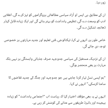
زور دیا۔
ان کے مطابق، بی ایس او آزاد سیاسی مطالعاتی پروگراموں کو تیز کرے گی، انقلابی
ادب کو وسعت دے گی، تنظیمی یادداشت کو بہتر بنائے گی اور ایک زیادہ قابل کیڈر
ڈھانچہ تشکیل دے گی۔
خاص طور پر، انہوں نے کہا، ٹیکنالوجی، فنی تعلیم اور جدید مہارتوں پر خصوصی
توجہ دی جائے گی۔
ان کے نزدیک، مستقبل کی سیاسی جدوجہد صرف جذباتی وابستگی پر نہیں بلکہ
مہارت پر بھی منحصر ہوگی۔
“ہم ایسی نسل تیار کرنا چاہتے ہیں جو جدوجہد اور جنگ کے جدید تقاضوں کا
سامنا کرسکے،” انہوں نے کہا۔
انہوں نے یہ بھی مؤقف اختیار کیا کہ ریاست اب “اجتماعی یادداشت” کو زیادہ
پیچیدہ اور ہائبرڈ طریقوں سے مٹانے کی کوشش کر رہی ہے۔