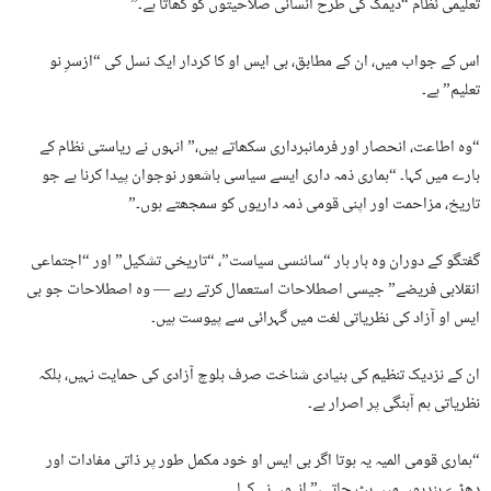
تعلیمی نظام “دیمک کی طرح انسانی صلاحیتوں کو کھاتا ہے۔”
اس کے جواب میں، ان کے مطابق، بی ایس او کا کردار ایک نسل کی “ازسرِ نو
تعلیم” ہے۔
“وہ اطاعت، انحصار اور فرمانبرداری سکھاتے ہیں،” انہوں نے ریاستی نظام کے
بارے میں کہا۔ “ہماری ذمہ داری ایسے سیاسی باشعور نوجوان پیدا کرنا ہے جو
تاریخ، مزاحمت اور اپنی قومی ذمہ داریوں کو سمجھتے ہوں۔”
گفتگو کے دوران وہ بار بار “سائنسی سیاست”، “تاریخی تشکیل” اور “اجتماعی
انقلابی فریضے” جیسی اصطلاحات استعمال کرتے رہے — وہ اصطلاحات جو بی
ایس او آزاد کی نظریاتی لغت میں گہرائی سے پیوست ہیں۔
ان کے نزدیک تنظیم کی بنیادی شناخت صرف بلوچ آزادی کی حمایت نہیں، بلکہ
نظریاتی ہم آہنگی پر اصرار ہے۔
“ہماری قومی المیہ یہ ہوتا اگر بی ایس او خود مکمل طور پر ذاتی مفادات اور
دھڑے بندیوں میں بٹ جاتی،” انہوں نے کہا۔