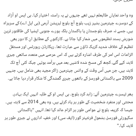
وہ واحد نمایاں طالبعلم نہیں تھے جنہوں نے یہ راستہ اختیار کیا۔ بی ایس او آزاد
کے دوسرے چیئرمین بشیر زیب بلوچ آج بلوچ لبریشن آرمی (بی ایل اے) کے سربراہ
ہیں، جسے نہ صرف بلوچستان یا پاکستان بلکہ پورے جنوبی ایشیا کی طاقتور ترین
شورش پسند تنظیموں میں شمار کیا جاتا ہے۔ کارکنوں کے مطابق ان کا دور بھی
تنظیم کے خلاف شدید کریک ڈاؤن سے عبارت تھا۔ ریکارڈز، رپورٹس اور مستقل
الزامات اس امر کی طرف اشارہ کرتے ہیں کہ اس عرصے میں متعدد ساتھی جبری
لاپتہ کیے گئے، کچھ کی مسخ شدہ لاشیں بعد میں برآمد ہوئیں جبکہ کئی آج تک
لاپتہ ہیں، جن میں اُس وقت کے وائس چیئرمین زاکر مجید بھی شامل ہیں، جنہیں
2009 سے پاکستانی فورسز کے ہاتھوں جبری گمشدگی کا شکار قرار دیا جاتا ہے۔
پھر تیسرے چیئرمین آئے: زاہد کرد بلوچ۔ بی ایس او کے طلبہ انہیں ایک بہادر،
محنتی اور منفرد شخصیت کے طور پر یاد کرتے ہیں۔ وہ بھی 2014 سے لاپتہ ہیں۔
جیسا کہ کریمہ بلوچ نے عوامی طور پر الزام عائد کیا تھا، انہیں “پاکستانی
سکیورٹی فورسز، بشمول فرنٹیئر کور (ایف سی) اور خفیہ اداروں نے جبری طور پر
لاپتہ کیا۔”