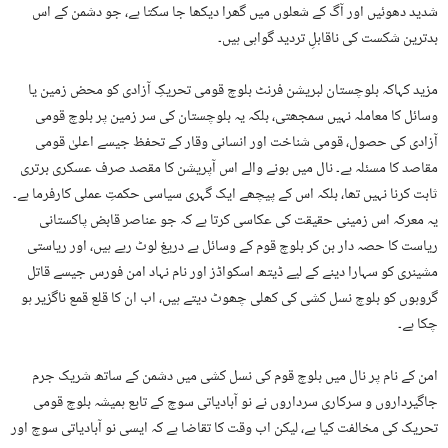
شدید دھوئیں اور آگ کے شعلوں میں گھرا دیکھا جا سکتا ہے، جو دشمن کے اس
بدترین شکست کی ناقابلِ تردید گواہی ہیں۔
مزید کہاکہ بلوچستان لبریشن فرنٹ بلوچ قومی تحریکِ آزادی کو محض زمین یا
وسائل کا معاملہ نہیں سمجھتی، بلکہ یہ بلوچستان کی سر زمین پر بلوچ قومی
آزادی کی حصول، قومی شناخت اور انسانی وقار کے تحفظ جیسے اعلیٰ قومی
مقاصد کا مسئلہ ہے۔ نال میں ہونے والے اس آپریشن کا مقصد صرف عسکری برتری
ثابت کرنا نہیں تھا، بلکہ اس کے پیچھے ایک گہری سیاسی حکمتِ عملی کارفرما ہے۔
یہ معرکہ اس زمینی حقیقت کی عکاسی کرتا ہے کہ جو عناصر قابض پاکستانی
ریاست کا حصہ دار بن کر بلوچ قوم کے وسائل بے دریغ لوٹ رہے ہیں، اور ریاستی
مشینری کو سہارا دینے کے لیے ڈیتھ اسکواڈز اور نام نہاد امن فورس جیسے قاتل
گروہوں کو بلوچ نسل کشی کی کھلی چھوٹ دیتے ہیں، اب ان کا قلع قمع ناگزیر ہو
چکا ہے۔
امن کے نام پر نال میں بلوچ قوم کی نسل کشی میں دشمن کے ساتھ شریک جرم
جاگیرداروں و سرکاری سرداروں نے نو آبادیاتی سوچ کے تابع ہمیشہ بلوچ قومی
تحریک کی مخالفت کیا ہے، لیکن اب وقت کا تقاضا ہے کہ ایسی نو آبادیاتی سوچ اور