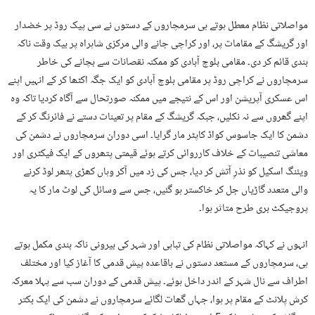
مواصلاتی نظام معطل ہوتے ہی سرمچاروں کے دستوں نے سی پیک روڈ پر خضدار
اور گریشگ کے مقامات پر، اور کراچی جانے والی مرکزی شاہراہ پر بیک وقت ناکہ
بندی قائم کر دی۔ مقامی بلوچ آبادی کو ممکنہ نقصانات سے بچانے کی خاطر
سرمچاروں نے کراچی روڈ پر مقامی بلوچ آبادی کو ایک جگہ اکٹھا کر کے انہیں اپنے
اس عسکری آپریشن اور اس کے نتیجے میں ممکنہ صورتحال سے آگاہ کردیا تاکہ وہ
اپنے گھروں سے نہ نکلیں، جبکہ گریشگ کے مقام پر تعینات دستے نے فائرنگ کر کے
دشمن کا ایک جاسوس کواڈ کاپٹر مار گرایا۔ اسی دوران سرمچاروں نے دشمن کی
معاشی تنصیبات کے خلاف کارروائی کرتے ہوئے قیمتی پتھروں کے ایک فیکٹری اور
ویئنگ اسکیل کو نذرِ آتش کر دیا، جس کی زد میں آکر وہاں کھڑی پتھر لوڈ کرنے
والی متعدد گاڑیاں جل کر خاکستر ہو گئیں، جس سے وسائل کی لوٹ مار کا یہ
پروجیکٹ بری طرح متاثر ہوا۔
انہوں نے کہاکہ مواصلاتی نظام کی تباہی اور شہر کی بیرونی ناکہ بندی مکمل ہوتے
ہی، سرمچاروں کے مستعد دستوں نے باقاعدہ پیش قدمی کا آغاز کیا اور مختلف
اطراف سے نال شہر کے اندر داخل ہوئے۔ پیش قدمی کے دوران سب سے پہلا معرکہ
کرش پلانٹ کے مقام پر ہوا، جہاں گھات لگائے سرمچاروں نے دشمن کی ایک بکتر