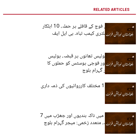
RELATED ARTICLES
چاغی میں قابض فوج کے قافلے پر حملہ، 10 اہلکار
ہلاک، مستونگ، ملٹری کیمپ تباہ۔ بی ایل ایف
خاران اور تمپ، پولیس تھانوں پر قبضہ، پولیس
سےاسلحہ ضبط اور فوجی پوسٹس کو حملوں کا
نشانہ بنائے۔ میجر گہرام بلوچ
بی ایل ایف نے 11 مختلف کارروائیوں کی ذمہ داری
قبول کرلی
قلات اور گومازی میں ناکہ بندیوں اور جھڑپ میں 7
فوجی اہلکار ہلاک، متعدد زخمی: میجر گہرام بلوچ