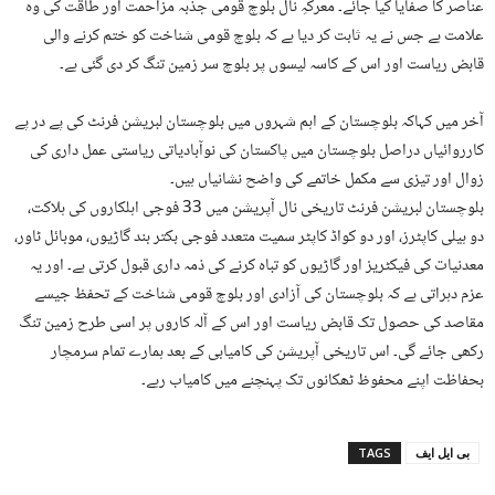
عناصر کا صفایا کیا جائے۔ معرکہِ نال بلوچ قومی جذبہ مزاحمت اور طاقت کی وہ
علامت ہے جس نے یہ ثابت کر دیا ہے کہ بلوچ قومی شناخت کو ختم کرنے والی
قابض ریاست اور اس کے کاسہ لیسوں پر بلوچ سر زمین تنگ کر دی گئی ہے۔
آخر میں کہاکہ بلوچستان کے اہم شہروں میں بلوچستان لبریشن فرنٹ کی پے در پے
کارروائیاں دراصل بلوچستان میں پاکستان کی نوآبادیاتی ریاستی عمل داری کی
زوال اور تیزی سے مکمل خاتمے کی واضح نشانیاں ہیں۔
بلوچستان لبریشن فرنٹ تاریخی نال آپریشن میں 33 فوجی اہلکاروں کی ہلاکت،
دو ہیلی کاپٹرز، اور دو کواڈ کاپٹر سمیت متعدد فوجی بکتر بند گاڑیوں، موبائل ٹاور،
معدنیات کی فیکٹریز اور گاڑیوں کو تباہ کرنے کی ذمہ داری قبول کرتی ہے۔ اور یہ
عزم دہراتی ہے کہ بلوچستان کی آزادی اور بلوچ قومی شناخت کے تحفظ جیسے
مقاصد کی حصول تک قابض ریاست اور اس کے آلہ کاروں پر اسی طرح زمین تنگ
رکھی جائے گی۔ اس تاریخی آپریشن کی کامیابی کے بعد ہمارے تمام سرمچار
بحفاظت اپنے محفوظ ٹھکانوں تک پہنچنے میں کامیاب رہے۔
بی ایل ایف
TAGS