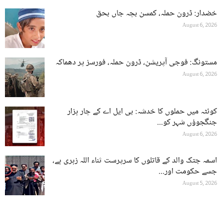
خضدار: ڈرون حملہ، کمسن بچہ جاں بحق
August 6, 2026
مستونگ: فوجی آپریشن، ڈرون حملہ، فورسز پر دھماکہ
August 6, 2026
کوئٹہ میں حملوں کا خدشہ: بی ایل اے کے چار ہزار
جنگجوؤں شہر کو...
August 6, 2026
اسمہ جتک والد کے قاتلوں کا سرپرست ثناء اللہ زہری ہے،
جسے حکومت اور...
August 5, 2026