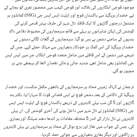
موجود فوجی اہلکاروں کی ہلاکت اور فوجی کیمپ میں محصور نفری کو بچانے کے
لیے خضدار بریگیڈ سے پاکستان فوج اور ایلیٹ ایس ایس جی (SSG) کمانڈوز پر
مشتمل درجنوں گاڑیوں کا ایک قافلہ نال شہر کی طرف پیش قدمی کرنے کی
کوشش کی، لیکن شاہراہوں پر پہلے سے قائم سرمچاروں کی مضبوط دفاعی ناکہ
بندیوں کے سامنے دشمن بے بس ہو گیا۔ سرمچاروں کے گھات لگائے دستوں نے
خضدار بریگیڈ کی اس کمک پر خودکار ہتھیاروں سے مہلک حملے کیے، جس کے
نتیجے میں دشمن کے اس قافلے میں شامل متعدد فوجی اہلکار، جن میں ایس ایس
جی کمانڈوز بھی شامل تھے، شدید جانی و مالی نقصان اٹھا کر پیچھے ہٹنے پر
مجبور ہو گئے۔
ترجمان نے کہاکہ زمینی محاذ پر سرمچاروں کے ہاتھوں مکمل شکست، اور خضدار
بریگیڈ کی ناکامی کے بعد، دشمن فوج نے اپنی فضائی قوت کا سہارا لیا۔ بکتر بند
گاڑیوں اور 5 گن شپ ہیلی کاپٹروں کے ذریعے پاکستان فوج کے ایلیٹ ایس ایس
جی (SSG) کمانڈوز نے نال شہر میں داخل ہونے کی آخری کوشش کی۔ ان ہیلی
کاپٹروں نے نال بازار کے اندر 5 مختلف مقامات پر اندھا دھند شیلنگ اور بمباری
کی، جس کے جواب میں نغاڑ اور پرچ ہوٹل کے محاذ پر سرمچاروں نے ہیلی کاپٹروں
پر راکٹوں اور دیگر بھاری ہتھیاروں سے جوابی حملہ کردیا۔