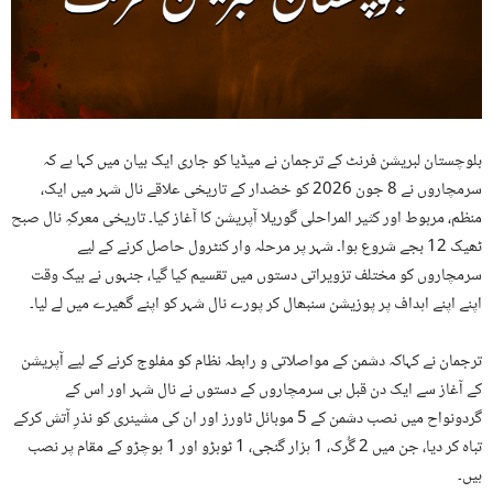
بلوچستان لبریشن فرنٹ کے ترجمان نے میڈیا کو جاری ایک بیان میں کہا ہے کہ
سرمچاروں نے 8 جون 2026 کو خضدار کے تاریخی علاقے نال شہر میں ایک،
منظم، مربوط اور کثیر المراحلی گوریلا آپریشن کا آغاز کیا۔ تاریخی معرکہِ نال صبح
ٹھیک 12 بجے شروع ہوا۔ شہر پر مرحلہ وار کنٹرول حاصل کرنے کے لیے
سرمچاروں کو مختلف تزویراتی دستوں میں تقسیم کیا گیا، جنہوں نے بیک وقت
اپنے اپنے اہداف پر پوزیشن سنبھال کر پورے نال شہر کو اپنے گھیرے میں لے لیا۔
ترجمان نے کہاکہ دشمن کے مواصلاتی و رابطہ نظام کو مفلوج کرنے کے لیے آپریشن
کے آغاز سے ایک دن قبل ہی سرمچاروں کے دستوں نے نال شہر اور اس کے
گردونواح میں نصب دشمن کے 5 موبائل ٹاورز اور ان کی مشینری کو نذرِ آتش کرکے
تباہ کر دیا، جن میں 2 گُرک، 1 ہزار گنجی، 1 ٹوبڑو اور 1 ہوچڑو کے مقام پر نصب
ہیں۔