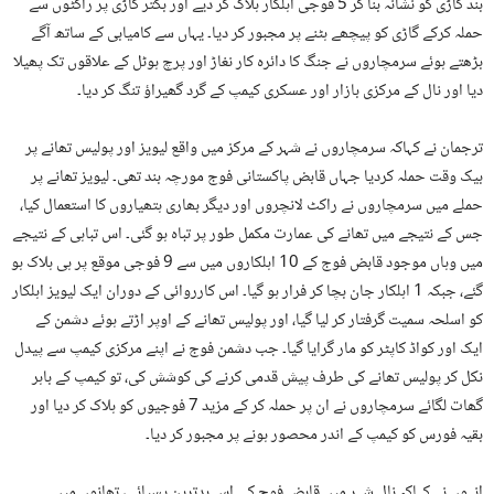
بند گاڑی کو نشانہ بنا کر 5 فوجی اہلکار ہلاک کر دیے اور بکتر گاڑی پر راکٹوں سے
حملہ کرکے گاڑی کو پیچھے ہٹنے پر مجبور کر دیا۔ یہاں سے کامیابی کے ساتھ آگے
بڑھتے ہوئے سرمچاروں نے جنگ کا دائرہ کار نغاڑ اور پرچ ہوٹل کے علاقوں تک پھیلا
دیا اور نال کے مرکزی بازار اور عسکری کیمپ کے گرد گھیراؤ تنگ کر دیا۔
ترجمان نے کہاکہ سرمچاروں نے شہر کے مرکز میں واقع لیویز اور پولیس تھانے پر
بیک وقت حملہ کردیا جہاں قابض پاکستانی فوج مورچہ بند تھی۔ لیویز تھانے پر
حملے میں سرمچاروں نے راکٹ لانچروں اور دیگر بھاری ہتھیاروں کا استعمال کیا،
جس کے نتیجے میں تھانے کی عمارت مکمل طور پر تباہ ہو گئی۔ اس تباہی کے نتیجے
میں وہاں موجود قابض فوج کے 10 اہلکاروں میں سے 9 فوجی موقع پر ہی ہلاک ہو
گئے، جبکہ 1 اہلکار جان بچا کر فرار ہو گیا۔ اس کارروائی کے دوران ایک لیویز اہلکار
کو اسلحہ سمیت گرفتار کر لیا گیا، اور پولیس تھانے کے اوپر اڑتے ہوئے دشمن کے
ایک اور کواڈ کاپٹر کو مار گرایا گیا۔ جب دشمن فوج نے اپنے مرکزی کیمپ سے پیدل
نکل کر پولیس تھانے کی طرف پیش قدمی کرنے کی کوشش کی، تو کیمپ کے باہر
گھات لگائے سرمچاروں نے ان پر حملہ کر کے مزید 7 فوجیوں کو ہلاک کر دیا اور
بقیہ فورس کو کیمپ کے اندر محصور ہونے پر مجبور کر دیا۔
انہوں نے کہاکہ نال شہر میں قابض فوج کی اس بدترین پسپائی، تھانوں میں