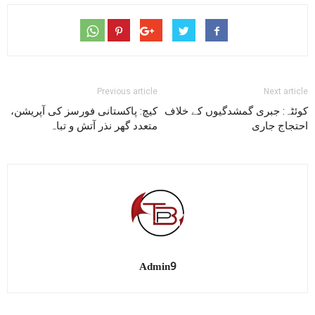
Previous article
Next article
کوئٹہ: جبری گمشدگیوں کے خلاف
کیچ: پاکستانی فورسز کی آپریشن،
احتجاج جاری
متعدد گھر نذر آتش و تباہ
Admin9