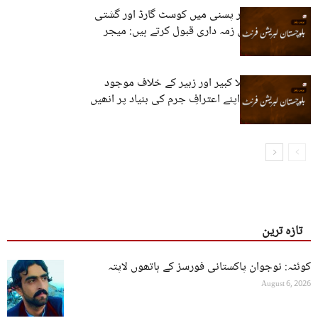
بلیدہ، کراچی، اور پسنی میں کوسٹ گارڈ اور گشتی
ٹیم پر حملوں کی زمہ داری قبول کرتے ہیں: میجر
گہرام بلوچ
ریاستی آلہ کار ملا کبیر اور زبیر کے خلاف موجود
شواہد اور ان کے اپنے اعترافِ جرم کی بنیاد پر انھیں
ان کے منطقی...
تازہ ترین
کوئٹہ: نوجوان پاکستانی فورسز کے ہاتھوں لاپتہ
August 6, 2026