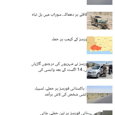
کیچ میں فوجی قافلے پر دھماکہ، سوراب میں پل تباہ
کیچ: پاکستانی فورسز کے کیمپ پر حملہ
کیچ: پاکستانی فورسز نے شہریوں کی درجنوں گاڑیاں
تحویل میں لے لیں، 14 اگست کے بعد واپسی کی
یقین دہانی
نوشکی، دالبندین: پاکستانی فورسز پر حملے، لسبیلہ
سے پنجاب کے رہائشی شخص کی لاش برآمد
بلوچستان: پاکستانی فورسز پر تین حملے، جانی