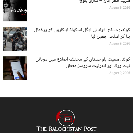
شہید ظفر جان – شاری بلوچ
August 9, 2026
کوئٹہ: مسلح افراد نے ایگل اسکواڈ اہلکاروں کو یرغمال
بنا کر اسلحہ چھین لیا
August 9, 2026
کوئٹہ سمیت بلوچستان کے مختلف اضلاع میں موبائل
نیٹ ورک اور انٹرنیٹ سروسز معطل
August 9, 2026