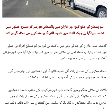
بلوچستان کے ضلع کیچ اور خاران میں پاکستانی فورسز کو مسلح حملوں میں
نشانہ بنایا گیا ہے جبکہ قلات میں شدید فائرنگ و دھماکوں سے علاقہ گونج اٹھا
گذشتہ شب خاران کے علاقے لجے میں پاکستانی فورسز کو مسلح افراد نے حملے
میں نشانہ بنایا۔ یہ حملہ لجے کے علاقے شوآپ میں اس وقت کیا گیا جب فورسز نئے
آؤٹ پوسٹس بنانے میں مصروف تھے۔
علاقہ مکینوں کے مطابق رات گئے شدید فائرنگ اور دھماکوں کی آواز سنی گئی
جبکہ صبح سویرے فورسز کی آمد و رفت میں اضافہ دیکھا گیا۔
قلات کے علاقے منگچر میں گذشتہ شب فورسز کیمپ کی جانب متعدد دھماکوں
کیساتھ شدید فائرنگ کی آواز سنی گئی۔ علاقہ مکینوں کے مطابق رات نو بجے
شروع ہونے والے دھماکوں و فائرنگ کا سلسلہ تین گھنٹوں سے زائد وقفے وقفے سے