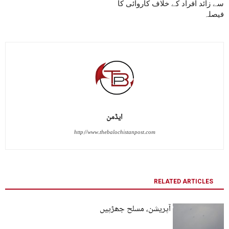
سے زائد افراد کے خلاف کاروائی کا
فیصلہ
ایڈمن
http://www.thebalochistanpost.com
RELATED ARTICLES
بلیدہ میں فوجی آپریشن، مسلح جھڑپیں