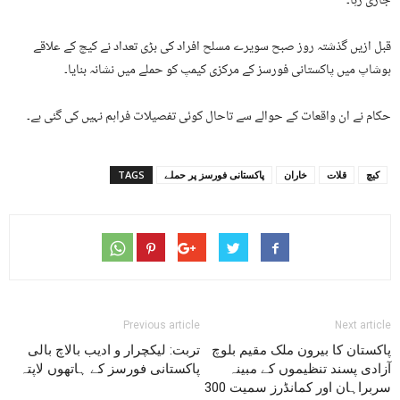
جاری رہا۔
قبل ازیں گذشتہ روز صبح سویرے مسلح افراد کی بڑی تعداد نے کیچ کے علاقے
ہوشاپ میں پاکستانی فورسز کے مرکزی کیمپ کو حملے میں نشانہ بنایا۔
حکام نے ان واقعات کے حوالے سے تاحال کوئی تفصیلات فراہم نہیں کی گئی ہے۔
کیچ
قلات
خاران
پاکستانی فورسز پر حملے
TAGS
Previous article
Next article
پاکستان کا بیرون ملک مقیم بلوچ
تربت: لیکچرار و ادیب بالاچ بالی
آزادی پسند تنظیموں کے مبینہ
پاکستانی فورسز کے ہاتھوں لاپتہ
سربراہان اور کمانڈرز سمیت 300