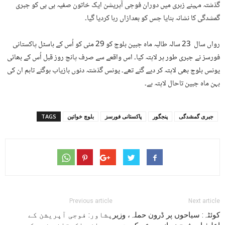
گذشتہ مہینے زہری میں دوران فوجی آپریشن ایک خاتون صفیہ بی بی کو جبری
گمشدگی کا نشانہ بنایا جس کو بعدازاں رہا کردیا گیا۔
رواں سال 23 سالہ طالبہ ماہ جبین بلوچ کو 29 مئی کو اُس کے ہاسٹل پاکستانی
فورسز نے جبری طور پر لاپتہ کیا۔ اس واقعے سے صرف پانچ روز قبل اُس کے بھائی
یونس بلوچ بھی لاپتہ کر دیے گئے تھے۔ یونس گذشتہ دنوں بازیاب ہوگئے تاہم ان کی
بہن ماہ جبین تاحال لاپتہ ہے۔
جبری گمشدگی
پنجگور
پاکستانی فورسز
بلوچ خواتین
TAGS
Previous article
Next article
کوئٹہ: سیاحوں پر ڈرون حملہ، وزیر
پشاور: فوجی آپریشن کے