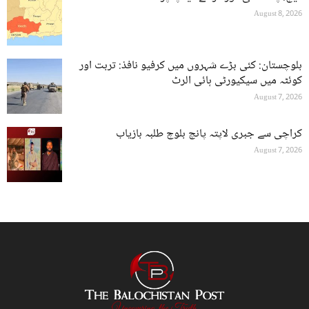
August 8, 2026
بلوچستان: کئی بڑے شہروں میں کرفیو نافذ: تربت اور
کوئٹہ میں سیکیورٹی ہائی الرٹ
August 7, 2026
کراچی سے جبری لاپتہ پانچ بلوچ طلبہ بازیاب
August 7, 2026