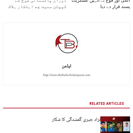
اعلیٰ اور فوج نے انہیں عسکریت
دوران پاکستانی فوج کے
پسند قرار دے دیا
کیپٹن سمیت چھ اہلکار ہلاک
ایڈمن
http://www.thebalochistanpost.com
RELATED ARTICLES
بلوچستان: چار افراد جبری گمشدگی کا شکار