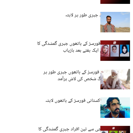
کراچی: تین افراد جبری طور پر لاپتہ
کوئٹہ: پاکستانی فورسز کے ہاتھوں جبری گمشدگی کا
شکار تین خواتین ایک ہفتے بعد بازیاب
لسبیلہ: پاکستانی فورسز کے ہاتھوں جبری طور پر
لاپتا کیے گئے بزرگ شخص کی لاش برآمد
کوئٹہ: نوجوان پاکستانی فورسز کے ہاتھوں لاپتہ
مستونگ اور کراچی سے تین افراد جبری گمشدگی کا