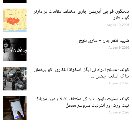
پنجگور: فوجی آپریشن جاری، مختلف مقامات پر مارٹر
گولہ فائر
August 10, 2026
شہید ظفر جان – شاری بلوچ
August 9, 2026
کوئٹہ: مسلح افراد نے ایگل اسکواڈ اہلکاروں کو یرغمال
بنا کر اسلحہ چھین لیا
August 9, 2026
کوئٹہ سمیت بلوچستان کے مختلف اضلاع میں موبائل
نیٹ ورک اور انٹرنیٹ سروسز معطل
August 9, 2026