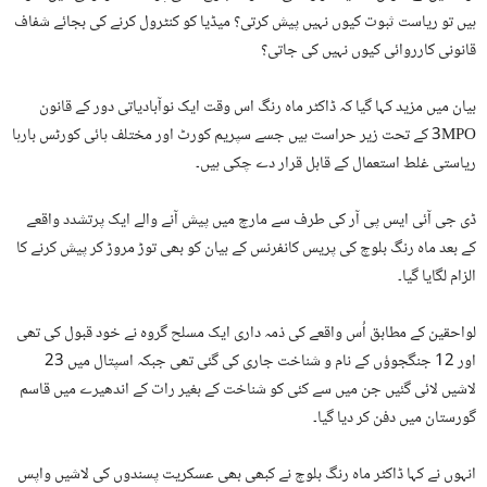
ہیں تو ریاست ثبوت کیوں نہیں پیش کرتی؟ میڈیا کو کنٹرول کرنے کی بجائے شفاف
قانونی کارروائی کیوں نہیں کی جاتی؟
بیان میں مزید کہا گیا کہ ڈاکٹر ماہ رنگ اس وقت ایک نوآبادیاتی دور کے قانون
3MPO کے تحت زیر حراست ہیں جسے سپریم کورٹ اور مختلف ہائی کورٹس بارہا
ریاستی غلط استعمال کے قابل قرار دے چکی ہیں۔
ڈی جی آئی ایس پی آر کی طرف سے مارچ میں پیش آنے والے ایک پرتشدد واقعے
کے بعد ماہ رنگ بلوچ کی پریس کانفرنس کے بیان کو بھی توڑ مروڑ کر پیش کرنے کا
الزام لگایا گیا۔
لواحقین کے مطابق اُس واقعے کی ذمہ داری ایک مسلح گروہ نے خود قبول کی تھی
اور 12 جنگجوؤں کے نام و شناخت جاری کی گئی تھی جبکہ اسپتال میں 23
لاشیں لائی گئیں جن میں سے کئی کو شناخت کے بغیر رات کے اندھیرے میں قاسم
گورستان میں دفن کر دیا گیا۔
انہوں نے کہا ڈاکٹر ماہ رنگ بلوچ نے کبھی بھی عسکریت پسندوں کی لاشیں واپس