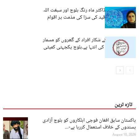
بی وائی سی نے ڈاکٹر ماہ رنگ بلوچ اور سبغت اللہ
شاہ جی کو عمر قید کی سزا کی مذمت پر اقوام
متحدہ کے...
جبری گمشدگی کے شکار افراد کے گھروں کو مسمار
کرنا ریاستی جبر کی انتہا ہے۔بلوچ یکجہتی کمیٹی
تازہ ترین
پاکستان سابق افغان فوجی اہلکاروں کو بلوچ آزادی
پسندوں کے خلاف استعمال کررہا ہے-...
August 10, 2026