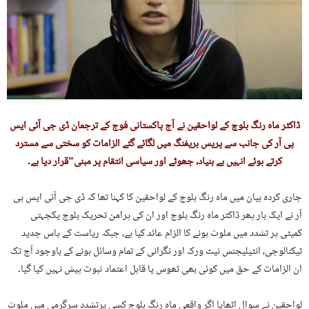
ڈاکٹر ماہ رنگ بلوچ کے لواحقین نے آج پاکستانی فوج کے ترجمان ڈی جی آئی ایس
پی آر کی جانب سے پریس بریفنگ میں لگائے گئے الزامات کو سختی سے مسترد
کرتے ہوئے انہیں بے بنیاد، جھوٹے اور سیاسی انتقام پر مبنی”قرار دیا ہے۔
جاری کردہ بیان میں ماہ رنگ بلوچ کے لواحقین کا کہنا تھا کہ ڈی جی آئی ایس پی
آر نے ایک بار پھر ڈاکٹر ماہ رنگ بلوچ اور ان کی پرامن تحریک بلوچ یکجہتی
کمیٹی پر تشدد میں ملوث ہونے کا الزام عائد کیا ہے، جبکہ ریاست کے پاس جدید
ٹیکنالوجی، انٹیلیجنس نیٹ ورک اور نگرانی کے تمام وسائل ہونے کے باوجود آج تک
ان الزامات کے حق میں کوئی بھی ٹھوس یا قابل اعتماد ثبوت پیش نہیں کیا گیا۔
لواحقین نے سوال اٹھایا اگر واقعی ماہ رنگ بلوچ کسی پرتشدد سرگرمی میں ملوث