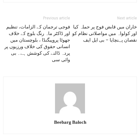
Previous article
Next article
خاران میں قابض فوج پر حملہ کیا
فوجی ترجمان کے الزامات، تنظیم
اور کولواہ میں مواصلاتی نظام کو
اور ڈاکٹر ماہ رنگ بلوچ کے خلاف
نقصان پہنچایا – بی ایل ایف
جھوٹا پروپیگنڈا ، بلوچستان میں
انسانی حقوق کی خلاف ورزیوں پر
پردہ ڈالنے کی کوشش ہے۔ بی
وائی سی
Beebarg Baloch