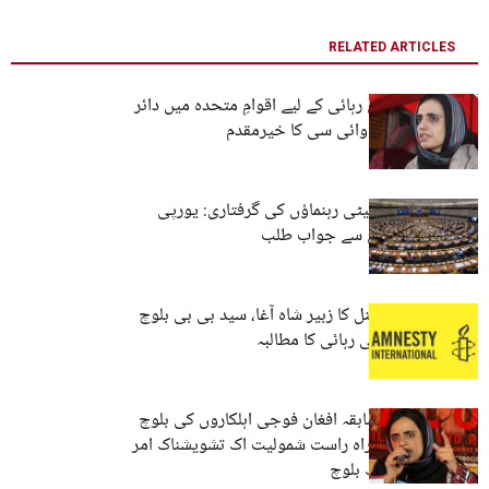
RELATED ARTICLES
ماہ رنگ بلوچ کی رہائی کے لیے اقوامِ متحدہ میں دائر
درخواست کا بی وائی سی کا خیرمقدم
بلوچ یکجہتی کمیٹی رہنماؤں کی گرفتاری: یورپی
یونین کا پاکستان سے جواب طلب
ایمنسٹی انٹرنیشنل کا زبیر شاہ آغا، سید بی بی بلوچ
اور احمد فرہاد کی رہائی کا مطالبہ
بلوچستان میں سابقہ افغان فوجی اہلکاروں کی بلوچ
نسل کشی میں براہ راست شمولیت اک تشویشناک امر
ہے۔ ڈاکٹر ماہ رنگ بلوچ