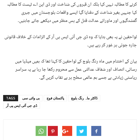
کرنے کا مطالبہ نہیں کیا بلکہ ان قبروں کی شناخت اور ڈی این اے ٹیسٹ کا مطالبہ
کیا جنہیں بغیر شناخت کے دفنایا گیا ایسے واقعات بلوچستان میں جبری
گمشدگیوں اور ماورائے عدالت قتل کے پس منظر میں دیکھے جانے چاہئیں۔
لواحقین نے یہ بھی بتایا کہ وہ ڈی جی آئی ایس پی آر کے الزامات کے خلاف قانونی
چارہ جوئی پر غور کر رہے ہیں۔
بیان کے اختتام میں ماہ رنگ بلوچ کے لواحقین کا کہنا تھا کہ ہمیں میڈیا میں
رسائی، انصاف اور شفاف عدالتی عمل سے محروم رکھا جا رہا ہے یہ سراسر
ریاستی زیادتی ہے جسے ہم عالمی سطح پر بے نقاب کریں گے۔
ڈاکٹر ماہ رنگ بلوچ
پاکستان فوج
بی وائی سی
TAGS
ڈی جی آئی ایس پی آر