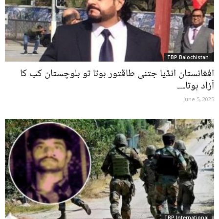
TBP Balochistan
افغانستان انڈیا جتنی طاقتور ہوتا تو بلوچستان کب کا
آزاد ہوتا۔...
June 5, 2025
TBP International