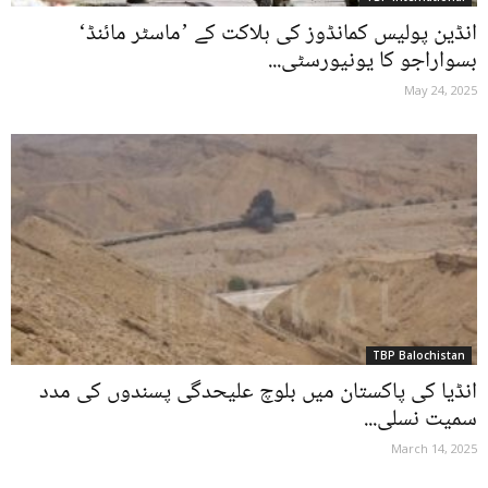
انڈین پولیس کمانڈوز کی ہلاکت کے ’ماسٹر مائنڈ‘
بسواراجو کا یونیورسٹی...
May 24, 2025
TBP Balochistan
انڈیا کی پاکستان میں بلوچ علیحدگی پسندوں کی مدد
سمیت نسلی...
March 14, 2025