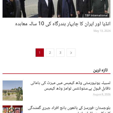
TBP International
انڈیا اور ایران کا چابہار بندرگاہ کی 10 سالہ معاہدہ
May 13, 2024
1
2
3
تازہ ترین
لسبیلہ یونیورسٹی وڈھ کیمپس میں میرٹ کی پامالی
ناقابلِ قبول ہے۔سٹوڈنٹس لوامز وڈھ کیمپس
August 8, 2026
بلوچستان: فورسز کے ہاتھوں پانچ افراد جبری گمشدگی