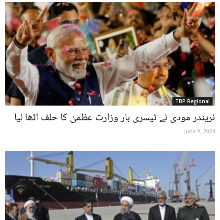
TBP Regional
نریندر مودی نے تیسری بار وزارت عظمیٰ کا حلف اٹھا لیا
June 9, 2024