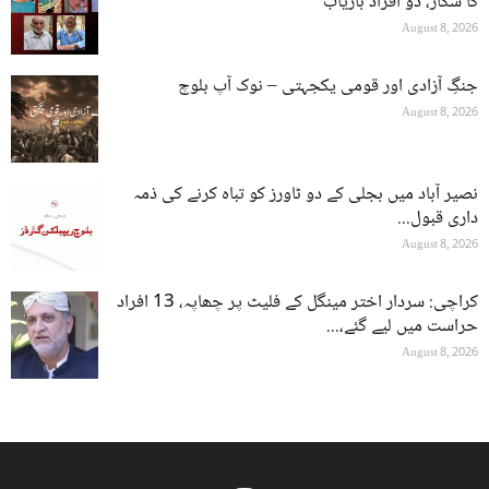
کا شکار، دو افراد بازیاب
August 8, 2026
جنگِ آزادی اور قومی یکجہتی – نوک آپ بلوچ
August 8, 2026
نصیر آباد میں بجلی کے دو ٹاورز کو تباہ کرنے کی ذمہ
داری قبول...
August 8, 2026
کراچی: سردار اختر مینگل کے فلیٹ پر چھاپہ، 13 افراد
حراست میں لیے گئے،...
August 8, 2026