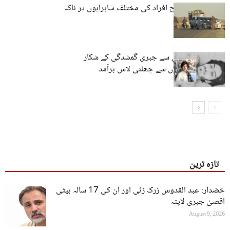
سوراب میں مسلح افراد کی مختلف شاہراہوں پر ناکہ
بندی
پنجگور: ایک سال سے جبری گمشدگی کے شکار
شخص کی گولیوں سے چھلنی لاش برآمد
تازہ ترین
خضدار: عبد القدوس زرک زئی اور ان کی 17 سالہ بیٹی
اقصیٰ جبری لاپتہ
August 9, 2026