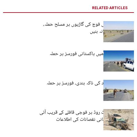
RELATED ARTICLES
پنجگور: پاکستانی فوج کی گاڑیوں پر مسلح حملہ،
بکتر بند بھی نشانہ بنیں
پنجگور: چیدگی میں پاکستانی فورسز پر حملہ
تربت: مسلح افراد کی ناکہ بندی، فورسز پر حملہ
پنجگور: ائیرپورٹ روڈ پر فوجی قافلے کے قریب آئی
ای ڈی دھماکہ، جانی نقصانات کی اطلاعات