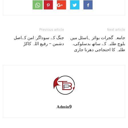
Previous article
Next article
جامعہ گجرات بوائز ہاسٹل میں
جنگ کے سوداگر: امن کےاصل
بلوچ طلبہ کے ساتھ بدسلوکی،
دشمن – رفیع اللہ کاکڑ
طلبہ کا احتجاجی دھرنا جاری
Admin9