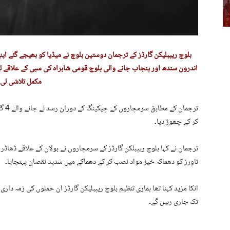
بلوچ ریپبلیکن گارڈز کے ترجمان دوستین بلوچ نے میڈیا کو بھیجے گئے اپ
اندرون سندھ اور پنجاب جانے والی بلوچ قومی شاہراہ کی سبی کے علاقے لی
مکمل تلاشی لی۔
ترجم
کر کے چھوڑ دیا۔
ترجمان نے کہا بلوچ ریپبلکن گارڈز کے سرمچاروں نے بولان کے علاقے ڈھاڈر
ٹاورز کو دھماکہ خیز مواد نصب کر کے دھماکے میں شدید نقصان پہنچایا۔
انکا مزید کہنا تھا ہماری تنظیم بلوچ ریپبلیکن گارڈز ان حملوں کی زمہ دا
تک جاری رہیں گے۔