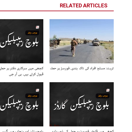
RELATED ARTICLES
تربت: مسلح افراد کی ناکہ بندی، فورسز پر حملہ
کچھی میں سرکاری دفتر پر حملے
قبول کرتے ہیں۔ بی آر جی
کچھی میں قابض فورسز پر حملے کی ذمہ داری
بلوچستان اور پنجاب میں گیس پا