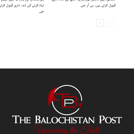
قبول کرتے ہیں۔ بی آر جی
تباہ کرنے کی ذمہ داری قبول کرتے
جی