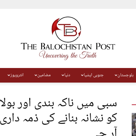
بلوچستان
جنوبی ایشیا
دنیا
مضامین
انٹرویوز
The
سبی میں ناکہ بندی اور بولا
کو نشانہ بنانے کی ذمہ داری
آر جی
Balochistan