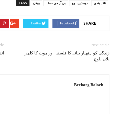
ناکہ بندی
دوستین بلوچ
بی آر جی حملہ
بولان
TAGS
SHARE
Twitter
Facebook
cle
Next article
زندگی کو ہتھیار بنانے کا فلسفہ اور موت کا کلچر –
اند
یلان بلوچ
Beebarg Baloch