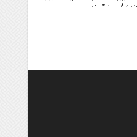
 ہیں۔ بی آر
پر ناکہ بندی