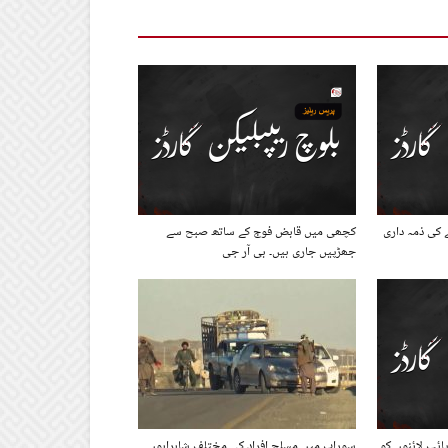
 کی ذمہ داری
کچھی میں قابض فوج کے ساتھ صبح سے
جھڑپیں جاری ہیں۔ بی آر جی
ئپ لائنوں کو
سوراب میں مسلح افراد کی مختلف شاہراہوں