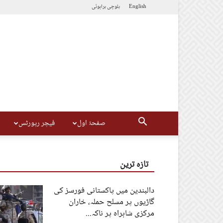
English
بلوچی
براہوئی
صفحۂ اول
فیچر رپورٹس
تازہ ترین
دالبندین میں پاکستانی فورسز کی
گاڑیوں پر مسلح حملہ، خاران
مرکزی شاہراہ پر ناکہ...