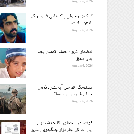
August 6, 2026
کوئٹہ: نوجوان پاکستانی فورسز کے
ہاتھوں لاپتہ
August 6, 2026
خضدار: ڈرون حملہ، کمسن بچہ
جاں بحق
August 6, 2026
مستونگ: فوجی آپریشن، ڈرون
حملہ، فورسز پر دھماکہ
August 6, 2026
کوئٹہ میں حملوں کا خدشہ: بی
ایل اے کے چار ہزار جنگجوؤں شہر