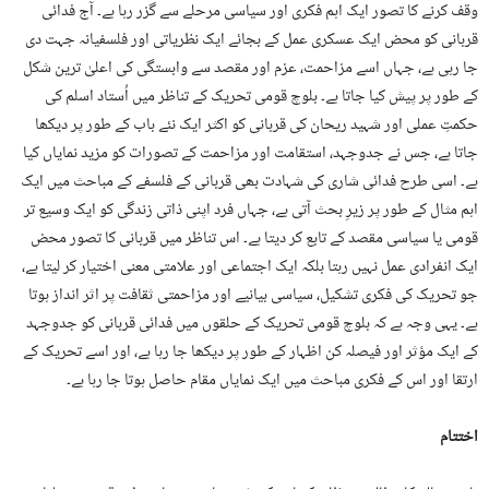
وقف کرنے کا تصور ایک اہم فکری اور سیاسی مرحلے سے گزر رہا ہے۔ آج فدائی
قربانی کو محض ایک عسکری عمل کے بجائے ایک نظریاتی اور فلسفیانہ جہت دی
جا رہی ہے، جہاں اسے مزاحمت، عزم اور مقصد سے وابستگی کی اعلیٰ ترین شکل
کے طور پر پیش کیا جاتا ہے۔ بلوچ قومی تحریک کے تناظر میں اُستاد اسلم کی
حکمتِ عملی اور شہید ریحان کی قربانی کو اکثر ایک نئے باب کے طور پر دیکھا
جاتا ہے، جس نے جدوجہد، استقامت اور مزاحمت کے تصورات کو مزید نمایاں کیا
ہے۔ اسی طرح فدائی شاری کی شہادت بھی قربانی کے فلسفے کے مباحث میں ایک
اہم مثال کے طور پر زیرِ بحث آتی ہے، جہاں فرد اپنی ذاتی زندگی کو ایک وسیع تر
قومی یا سیاسی مقصد کے تابع کر دیتا ہے۔ اس تناظر میں قربانی کا تصور محض
ایک انفرادی عمل نہیں رہتا بلکہ ایک اجتماعی اور علامتی معنی اختیار کر لیتا ہے،
جو تحریک کی فکری تشکیل، سیاسی بیانیے اور مزاحمتی ثقافت پر اثر انداز ہوتا
ہے۔ یہی وجہ ہے کہ بلوچ قومی تحریک کے حلقوں میں فدائی قربانی کو جدوجہد
کے ایک مؤثر اور فیصلہ کن اظہار کے طور پر دیکھا جا رہا ہے، اور اسے تحریک کے
ارتقا اور اس کے فکری مباحث میں ایک نمایاں مقام حاصل ہوتا جا رہا ہے۔
اختتام