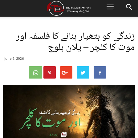
زندگی کو ہتھیار بنانے کا فلسفہ اور
موت کا کلچر – یلان بلوچ
June 9, 2026