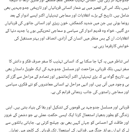
جدوجہد کر رہی ہیں. انسانی تہذیب محض علم، فلسفے اور فکری ارتقا کا نتیجہ
نہیں، بلکہ اس کی تعمیر میں بے شمار انسانی قربانیاں اور تاریخی جدوجہدیں بھی
شامل ہیں۔ تاریخ کے بڑے انقلابات اور سماجی تبدیلیاں اکثر ایسے ادوار کے بعد
رونما ہوئی ہیں جن میں شدید کشمکش، خون ریزی اور انسانی جانوں کی قربانیاں
دی گئیں۔ خواہ وہ قدیم ادوار کی سیاسی و سماجی تحریکیں ہوں یا جدید دنیا کے
انقلابات، ان کے پس منظر میں انسان کی آزادی، انصاف اور بہتر مستقبل کی
خواہش کارفرما رہی ہے۔
اس تناظر میں یہ کہا جا سکتا ہے کہ انسانی تہذیب کا سفر صرف فکر و دانش کا
سفر نہیں، بلکہ قربانی، مزاحمت اور مسلسل جدوجہد کی ایک طویل داستان بھی
ہے۔ تاریخ گواہ ہے کہ بڑی تبدیلیاں اکثر آزمائشوں اور تصادم کے مراحل سے گزر کر
ہی وجود میں آئی ہیں، اور انہی مراحل نے انسانی معاشروں کو نئے فکری، سیاسی
اور سماجی راستوں کی جانب رہنمائی فراہم کی ہے۔
قربانی اور مسلسل جدوجہد ہی قوموں کی تشکیل اور بقا کی بنیاد بنتی ہیں۔ اپنی
زندگی کو بطور ہتھیار استعمال کرنا ایک ایسی حکمتِ عملی ہے جو دشمن کے غرور
اور طاقت کے احساس کو جہاں کہیں بھی ہو، چیلنج کرتی ہے۔ جاپانی پائلٹوں سے
لے کر ایران۔عراق جنگ میں فدائین کے استعمال تک، قربانی کے کلچر میں نمایاں