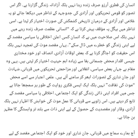
انسان کی فطری آرزو صرف زندہ رہنا نہیں بلکہ آزادانہ زندگی گزارنا ہے۔ اگر اس
تصور کو قومی تحریکوں اور آزادی کی جدوجہد کے تناظر میں دیکھا جائے تو یہ
غلامی اور آزادی کے درمیان تاریخی کشمکش کی صورت اختیار کر لیتا ہے۔ اسی
تناظر میں ہیگل یہ مؤقف پیش کرتا ہے کہ “انسانی عظمت صرف زندہ رہنے میں
نہیں بلکہ اس صلاحیت میں ہے کہ انسان کسی اعلیٰ اخلاقی یا سیاسی مقصد کے
لیے اپنی زندگی کو خطرے میں ڈال سکے”۔ یہاں مقصد موت کی تمجید نہیں بلکہ
اس حقیقت کو اجاگر کرنا ہے کہ بعض اوقات آزادی، انصاف اور خود مختاری
جیسی اقدار محض جسمانی بقا سے زیادہ اہم حیثیت اختیار کر لیتی ہیں۔ یہی وہ
مقام ہے جہاں بعض سیاسی، انقلابی اور مزاحمتی تحریکوں میں قربانی، شہادت
اور جان نثاری کے تصورات ابھر کر سامنے آتے ہیں۔ علمی اعتبار سے اسے محض
“موت کی ثقافت” نہیں بلکہ ایک ایسی فکری روایت کے طور پر سمجھا جاتا ہے
جس میں افراد اپنی ذاتی زندگی کو ایک اجتماعی، اخلاقی یا سیاسی مقصد کے
تابع کر دیتے ہیں۔ اس زاویے سے قربانی کا عمل موت کی خواہش کا اظہار نہیں بلکہ
آزادی، وقار اور مقصدیت کے حصول کے لیے اپنی ذات سے بلند تر وابستگی کا مظہر
بن جاتا ہے۔
آج ہمارے سماج میں قربانی، جان نثاری اور خود کو ایک اجتماعی مقصد کے لیے