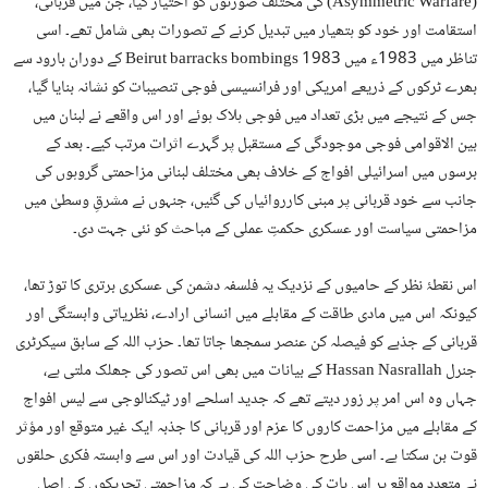
(Asymmetric Warfare) کی مختلف صورتوں کو اختیار کیا، جن میں قربانی،
استقامت اور خود کو ہتھیار میں تبدیل کرنے کے تصورات بھی شامل تھے۔ اسی
تناظر میں 1983ء میں 1983 Beirut barracks bombings کے دوران بارود سے
بھرے ٹرکوں کے ذریعے امریکی اور فرانسیسی فوجی تنصیبات کو نشانہ بنایا گیا،
جس کے نتیجے میں بڑی تعداد میں فوجی ہلاک ہوئے اور اس واقعے نے لبنان میں
بین الاقوامی فوجی موجودگی کے مستقبل پر گہرے اثرات مرتب کیے۔ بعد کے
برسوں میں اسرائیلی افواج کے خلاف بھی مختلف لبنانی مزاحمتی گروہوں کی
جانب سے خود قربانی پر مبنی کارروائیاں کی گئیں، جنہوں نے مشرقِ وسطیٰ میں
مزاحمتی سیاست اور عسکری حکمتِ عملی کے مباحث کو نئی جہت دی۔
اس نقطۂ نظر کے حامیوں کے نزدیک یہ فلسفہ دشمن کی عسکری برتری کا توڑ تھا،
کیونکہ اس میں مادی طاقت کے مقابلے میں انسانی ارادے، نظریاتی وابستگی اور
قربانی کے جذبے کو فیصلہ کن عنصر سمجھا جاتا تھا۔ حزب اللہ کے سابق سیکرٹری
جنرل Hassan Nasrallah کے بیانات میں بھی اس تصور کی جھلک ملتی ہے،
جہاں وہ اس امر پر زور دیتے تھے کہ جدید اسلحے اور ٹیکنالوجی سے لیس افواج
کے مقابلے میں مزاحمت کاروں کا عزم اور قربانی کا جذبہ ایک غیر متوقع اور مؤثر
قوت بن سکتا ہے۔ اسی طرح حزب اللہ کی قیادت اور اس سے وابستہ فکری حلقوں
نے متعدد مواقع پر اس بات کی وضاحت کی ہے کہ مزاحمتی تحریکوں کی اصل