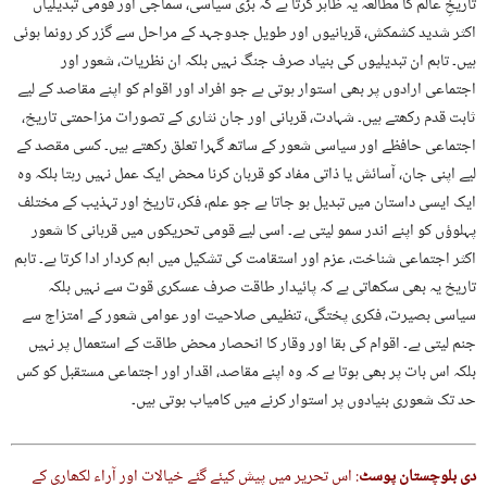
تاریخِ عالم کا مطالعہ یہ ظاہر کرتا ہے کہ بڑی سیاسی، سماجی اور قومی تبدیلیاں
اکثر شدید کشمکش، قربانیوں اور طویل جدوجہد کے مراحل سے گزر کر رونما ہوئی
ہیں۔ تاہم ان تبدیلیوں کی بنیاد صرف جنگ نہیں بلکہ ان نظریات، شعور اور
اجتماعی ارادوں پر بھی استوار ہوتی ہے جو افراد اور اقوام کو اپنے مقاصد کے لیے
ثابت قدم رکھتے ہیں۔ شہادت، قربانی اور جان نثاری کے تصورات مزاحمتی تاریخ،
اجتماعی حافظے اور سیاسی شعور کے ساتھ گہرا تعلق رکھتے ہیں۔ کسی مقصد کے
لیے اپنی جان، آسائش یا ذاتی مفاد کو قربان کرنا محض ایک عمل نہیں رہتا بلکہ وہ
ایک ایسی داستان میں تبدیل ہو جاتا ہے جو علم، فکر، تاریخ اور تہذیب کے مختلف
پہلوؤں کو اپنے اندر سمو لیتی ہے۔ اسی لیے قومی تحریکوں میں قربانی کا شعور
اکثر اجتماعی شناخت، عزم اور استقامت کی تشکیل میں اہم کردار ادا کرتا ہے۔ تاہم
تاریخ یہ بھی سکھاتی ہے کہ پائیدار طاقت صرف عسکری قوت سے نہیں بلکہ
سیاسی بصیرت، فکری پختگی، تنظیمی صلاحیت اور عوامی شعور کے امتزاج سے
جنم لیتی ہے۔ اقوام کی بقا اور وقار کا انحصار محض طاقت کے استعمال پر نہیں
بلکہ اس بات پر بھی ہوتا ہے کہ وہ اپنے مقاصد، اقدار اور اجتماعی مستقبل کو کس
حد تک شعوری بنیادوں پر استوار کرنے میں کامیاب ہوتی ہیں۔
دی بلوچستان پوسٹ
: اس تحریر میں پیش کیئے گئے خیالات اور آراء لکھاری کے