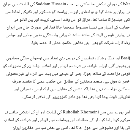
War کے دوران دیکھی جا سکتی ہے۔ جب Saddam Hussein کی قیادت میں عراق
نے ایران پر حملہ کیا تو نو انقلابی ایرانی ریاست کو عسکری اور تکنیکی لحاظ سے
کئی چیلنجز کا سامنا تھا۔ عراق کو اس وقت اسلحے، تربیت اور بین الاقوامی
حمایت کے اعتبار سے نسبتاً مضبوط سمجھا جاتا تھا۔ اس صورتِ حال میں ایران
نے روایتی فوجی قوت کے ساتھ ساتھ نظریاتی وابستگی، مذہبی جذبے اور عوامی
رضاکارانہ شرکت کو بھی اپنی دفاعی حکمتِ عملی کا حصہ بنایا۔
Basij اور دیگر رضاکار تنظیموں کے ذریعے بڑی تعداد میں نوجوان جنگی محاذوں
پر بھیجے گئے۔ ایرانی قیادت نے شہادت، قربانی اور انقلابی وفاداری کے تصورات کو
قومی مزاحمت کے ساتھ جوڑا، جس کے نتیجے میں بہت سے افراد نے غیر معمولی
خطرات مول لیے۔ متعدد محققین کے مطابق اس حکمتِ عملی کا مقصد صرف
عسکری مزاحمت نہیں تھا بلکہ دشمن کے مقابلے میں ایک ایسی نفسیاتی اور
نظریاتی قوت پیدا کرنا بھی تھا جو مادی کمزوریوں کی تلافی کر سکے۔
اس پورے عمل میں Ruhollah Khomeini کی قیادت اور ان کے انقلابی بیانیے نے
مرکزی کردار ادا کیا۔ ان کے خطابات اور پیغامات میں قربانی اور شہادت کو انقلاب
کی بقا اور مضبوطی سے جوڑا جاتا تھا۔ اسی لیے بعض سیاسی مفکرین ایران-