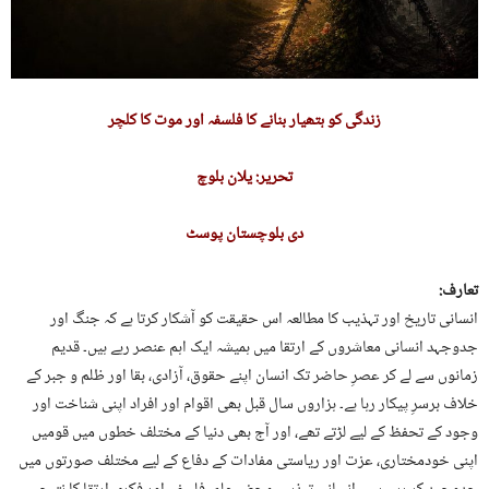
زندگی کو ہتھیار بنانے کا فلسفہ اور موت کا کلچر
تحریر: یلان بلوچ
دی بلوچستان پوسٹ
تعارف:
انسانی تاریخ اور تہذیب کا مطالعہ اس حقیقت کو آشکار کرتا ہے کہ جنگ اور
جدوجہد انسانی معاشروں کے ارتقا میں ہمیشہ ایک اہم عنصر رہے ہیں۔ قدیم
زمانوں سے لے کر عصرِ حاضر تک انسان اپنے حقوق، آزادی، بقا اور ظلم و جبر کے
خلاف برسرِ پیکار رہا ہے۔ ہزاروں سال قبل بھی اقوام اور افراد اپنی شناخت اور
وجود کے تحفظ کے لیے لڑتے تھے، اور آج بھی دنیا کے مختلف خطوں میں قومیں
اپنی خودمختاری، عزت اور ریاستی مفادات کے دفاع کے لیے مختلف صورتوں میں