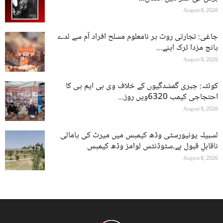
August 8, 2026
چاغی: تجارتی روٹ پر نامعلوم مسلح افراد آم سے لدے
پانچ مزدا ٹرک اپنے...
August 8, 2026
کوئٹہ: جبری گمشدگیوں کے خلاف وی بی ایم پی کا
احتجاجی کیمپ 6320ویں روز...
August 8, 2026
لسبیلہ یونیورسٹی وڈھ کیمپس میں میرٹ کی پامالی
ناقابلِ قبول ہے۔سٹوڈنٹس لوامز وڈھ کیمپس
August 8, 2026