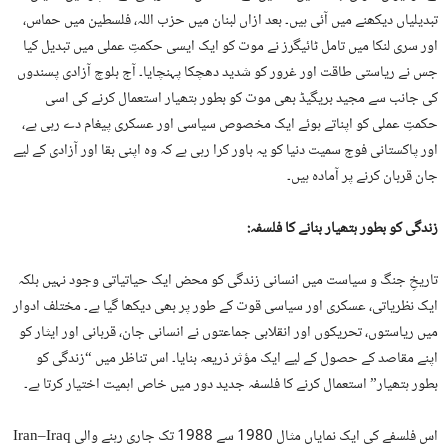
تبدیلیاں دیکھنے میں آئی ہیں۔ بعد ازاں لبنان میں حزب اللہ، فلسطین میں حماس،
اور سری لنکا میں تامل ٹائیگرز نے موت کو ایک ایسی حکمتِ عملی میں تبدیل کیا
جس نے ریاستی طاقت اور غرور کو شدید دھچکا پہنچایا۔ آج بلوچ آزادی پسندوں
کی جانب سے مجید بریگیڈ بھی موت کو بطور ہتھیار استعمال کرنے کی اسی
حکمتِ عملی کو اپناتے ہوئے ایک مخصوص سیاسی اور عسکری پیغام دے رہی ہے،
اور پاکستانی فوج سمیت دنیا کو یہ باور کرا رہی ہے کہ وہ اپنی بقا اور آزادی کے لیے
جان قربان کرنے پر آمادہ ہیں۔
زندگی کو بطور ہتھیار بنانے کا فلسفہ:
تاریخِ جنگ و سیاست میں انسانی زندگی کو محض ایک حیاتیاتی وجود نہیں بلکہ
ایک نظریاتی، عسکری اور سیاسی قوت کے طور پر بھی دیکھا گیا ہے۔ مختلف ادوار
میں ریاستوں، تحریکوں اور انقلابی جماعتوں نے انسانی جان، قربانی اور ایثار کو
اپنے مقاصد کے حصول کے لیے ایک مؤثر ذریعہ بنایا۔ اس تناظر میں “زندگی کو
بطور ہتھیار” استعمال کرنے کا فلسفہ جدید دور میں خاص اہمیت اختیار کرتا ہے۔
اس فلسفے کی ایک نمایاں مثال 1980 سے 1988 تک جاری رہنے والی Iran–Iraq