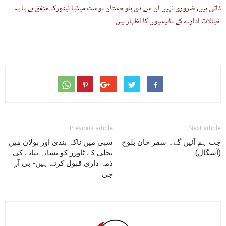
ذاتی ہیں، ضروری نہیں ان سے دی بلوچستان پوسٹ میڈیا نیٹورک متفق ہے یا یہ
خیالات ادارے کے پالیسیوں کا اظہار ہیں۔
Previous article
Next article
جب ہم آئیں گے۔ سفر خان بلوچ
سبی میں ناکہ بندی اور بولان میں
(آسگال)
بجلی کے ٹاورز کو نشانہ بنانے کی
ذمہ داری قبول کرتے ہیں- بی آر
جی