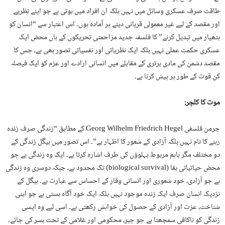
طاقت صرف عسکری وسائل میں نہیں بلکہ ان افراد میں ہوتی ہے جو اپنے نظریے
اور مقصد کے لیے غیر معمولی قربانی دینے پر آمادہ ہوں۔ اس اعتبار سے “انسان کو
ہتھیار میں تبدیل کرنے” کا فلسفہ جدید مزاحمتی تحریکوں کے ہاں محض ایک
عسکری حکمتِ عملی نہیں بلکہ ایک نظریاتی اور نفسیاتی تصور بھی ہے، جس کا
مقصد دشمن کی مادی برتری کے مقابلے میں انسانی ارادے اور عزم کو ایک فیصلہ
کن قوت کے طور پر پیش کرنا ہے۔
موت کا کلچر:
جرمن فلسفی Georg Wilhelm Friedrich Hegel کے مطابق “زندگی صرف زندہ
رہنے کا نام نہیں بلکہ آزادی کے شعور کا اظہار ہے”۔ اس تصور میں ہیگل زندگی کے
دو مختلف مگر باہم مربوط پہلوؤں کی طرف اشارہ کرتا ہے۔ ایک وہ زندگی ہے جو
محض حیاتیاتی بقا (biological survival) تک محدود ہے، جبکہ دوسری وہ زندگی
ہے جو آزادی، خود شعوری اور انسانی وقار کے احساس سے عبارت ہے۔ ہیگل کے
نزدیک انسان صرف ایک زندہ موجود نہیں بلکہ ایک خود آگاہ ہستی ہے جو اپنی
شناخت، عزت اور آزادی کے حصول کی خواہش رکھتی ہے۔ اسی لیے وہ ایسی
زندگی کو ناکافی سمجھتا ہے جو جبر، محکومی اور غلامی کے تحت بسر کی جائے۔