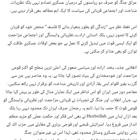
عراق جنگ کو صرف دو ریاستوں کے درمیان عسکری تصادم نہیں بلکہ نظریات،
شناخت اور اجتماعی قربانی کی سیاست کا ایک اہم مطالعہ بھی قرار دیتے ہیں۔
اس نقطۂ نظر سے “زندگی کو بطور ہتھیار بنانے کا فلسفہ” محض خود کو قربان
کرنے کا تصور نہیں، بلکہ انسانی ارادے، نظریاتی وابستگی اور اجتماعی مزاحمت
کو ایک ایسی قوت میں تبدیل کرنے کا عمل ہے جو بعض اوقات عسکری طاقت کے
توازن کو بھی متاثر کر سکتی ہے۔
انقلابی جذبہ، پختہ ارادہ اور سیاسی شعور کی اعلیٰ ترین سطح کو اکثر قومی
مزاحمت اور خودمختاری کی بنیاد تصور کیا جاتا ہے۔ یہ وہ عناصر ہیں جن سے
گزرے بغیر اقوام اپنی بقا، آزادی اور تاریخی شناخت کو برقرار نہیں رکھ سکتیں۔
معاصر دور میں ایران کو اس تناظر میں ایک نمایاں مثال کے طور پر پیش کیا جاتا
ہے، جہاں انقلاب اور جنگ کے تجربات نے قربانی، مزاحمت اور نظریاتی وابستگی کو
قومی قوت کا حصہ بنا دیا۔ تاہم یہ رجحان صرف ایران تک محدود نہیں رہا بلکہ
بعد ازاں لبنان میں Hezbollah نے بھی اس فکر اور حکمتِ عملی کو مزید منظم
انداز میں فروغ دیا۔ اسرائیلی قبضے اور فوجی برتری کے مقابلے میں حزب اللہ کے
پاس روایتی عسکری وسائل محدود تھے، لہٰذا اس نے غیر متوازن جنگ