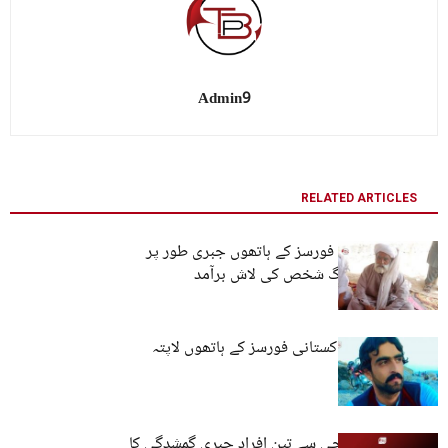
Admin9
RELATED ARTICLES
لسبیلہ: پاکستانی فورسز کے ہاتھوں جبری طور پر
لاپتا کیے گئے بزرگ شخص کی لاش برآمد
کوئٹہ: نوجوان پاکستانی فورسز کے ہاتھوں لاپتہ
مستونگ اور کراچی سے تین افراد جبری گمشدگی کا