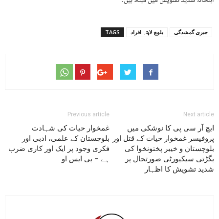
اہلخانہ شدید تشویش میں مبتلا ہیں۔
جبری گمشدگی
بلوچ لاپتہ افراد
TAGS
Previous article
Next article
ایچ آر سی پی کا نوشکی میں
غمخوار حیات کی شہادت
پروفیسر غمخوار حیات کے قتل اور
بلوچستان کے علمی، ادبی اور
بلوچستان و خیبر پختونخوا کی
فکری وجود پر ایک اور کاری ضرب
بگڑتی سیکیورٹی صورتحال پر
ہے – بی ایس او
شدید تشویش کا اظہار