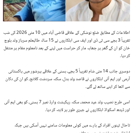
اطلاعات کے مطابق ضلع نوشکی کے علاقے قاضی آباد میں 10 مئی 2026 کی شب
تقریباً 3 بجے سی ٹی ڈی اور ایف سی اہلکاروں نے 15 سالہ طالبعلم سرباز ولد بلوچ
خان کو ان کے گھر پر چھاپہ مار کر حراست میں لینے کے بعد نامعلوم مقام پر منتقل
کر دیا۔
دوسری جانب 14 مئی شام تقریباً 5 بجے، پسنی کے علاقے ببرشور میں پاکستانی
آرمی اور ایم آئی اہلکاروں نے قاصد ولد بدل، سکنہ سردشت کلانچ، کو ان کی دکان
سے اٹھا کر اپنے ساتھ لے گئے۔
اسی طرح نصیب ولد عید محمد، سکنہ ریکپشت وارڈ نمبر 7 پسنی، کو بھی ایم آئی
اور ڈیتھ اسکواڈ اہلکاروں نے جبری طور پر لاپتہ کر دیا۔
تاحال تینوں افراد کے بارے میں کوئی معلومات سامنے نہیں آسکی ہیں جبکہ