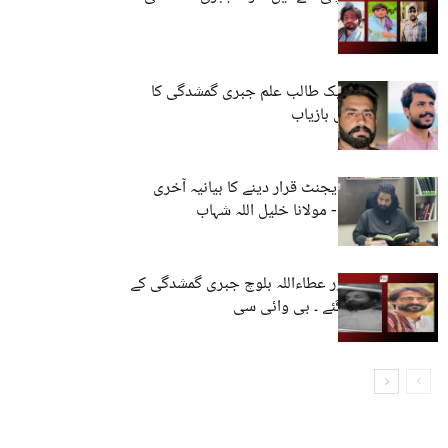
شکار
حب، مستونگ: ایک طالب علم جبری گمشدگی کا
شکار، ایک شخص بازیاب
بلوچ کو انڈیا کا ایجنٹ قرار دینے کا بیانیہ آخری
سانسیں لے رہا ہے- مولانا خلیل اللہ شہاب
سلمان بنگلزئی اور عطاءاللہ بلوچ جبری گمشدگی کے
بعد قتل کر دیے گئے ۔ بی وائی سی