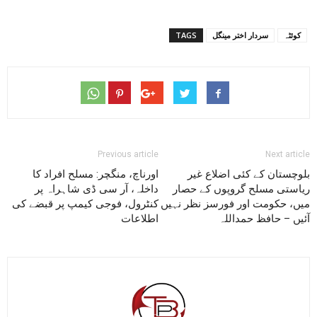
کوئٹہ
سردار اختر مینگل
TAGS
Previous article
Next article
بلوچستان کے کئی اضلاع غیر
اورناچ، منگچر: مسلح افراد کا
ریاستی مسلح گروپوں کے حصار
داخلہ، آر سی ڈی شاہراہ پر
میں، حکومت اور فورسز نظر نہیں
کنٹرول، فوجی کیمپ پر قبضے کی
آئیں – حافظ حمداللہ
اطلاعات