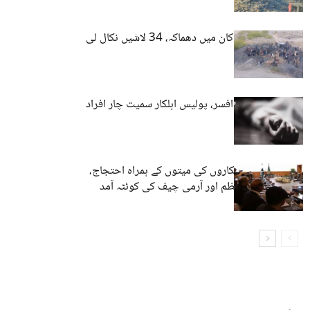
کوئٹہ: کوئلے کی کان میں دھماکہ، 34 لاشیں نکال لی
گئیں
کوئٹہ: سکیورٹی افسر، پولیس اہلکار سمیت چار افراد
کی لاشیں برآمد
کوئٹہ: پولیس اہلکاروں کی میتوں کے ہمراہ احتجاج،
پاکستانی وزیراعظم اور آرمی چیف کی کوئٹہ آمد