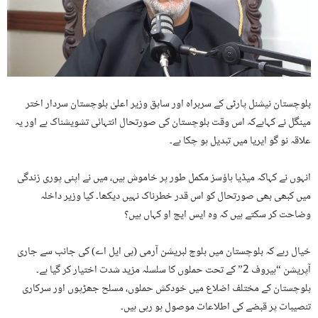
بلوچستان نیشنل پارٹی کے سربراہ اور سابق وزیر اعلیٰ بلوچستان سردار اختر
مینگل نے کہاہےکہ اس وقت بلوچستان کی صورتحال انتہائی تشویشناک ہے اور یہ
علاقہ نو گو ایریا میں تبدیل ہو چکا ہے۔
انہوں نے کہاکہ میڈیا ہاؤسز مکمل طور پر خاموش ہیں، میں نے اپنی پوری زندگی
میں کبھی بھی صورتحال کو اس قدر خطرناک نہیں دیکھا۔ کیا وزیر داخلہ
وضاحت کر سکتے ہیں کہ وہ ایس ایچ او کہاں ہیں؟
خیال رہے کہ بلوچستان میں بلوچ لبریشن آرمی (بی ایل اے) کی جانب سے جاری
آپریشن “ہیروف 2” کے تحت حملوں کا سلسلہ مزید شدت اختیار کر گیا ہے۔
بلوچستان کے مختلف اضلاع میں خودکش حملوں، مسلح جھڑپوں اور سرکاری
تنصیبات پر قبضے کی اطلاعات موصول ہو رہی ہیں۔