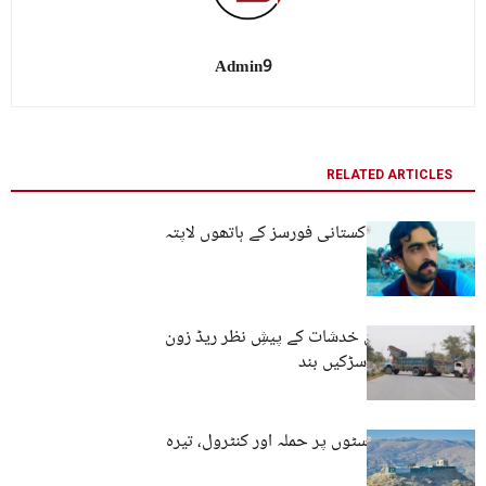
Admin9
RELATED ARTICLES
کوئٹہ: نوجوان پاکستانی فورسز کے ہاتھوں لاپتہ
کوئٹہ: سیکیورٹی خدشات کے پیشِ نظر ریڈ زون
مکمل سیل، کئی سڑکیں بند
کوئٹہ: فورسز پوسٹوں پر حملہ اور کنٹرول، تیرہ
اہلکار ہلاک