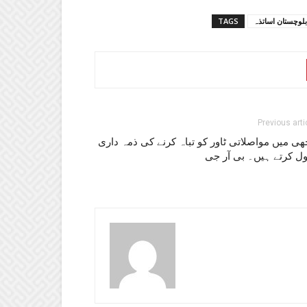
بلوچستان اساتذہ
TAGS
Previous arti
ی میں مواصلاتی ٹاور کو تباہ کرنے کی ذمہ داری
ول کرتے ہیں۔ بی آر جی