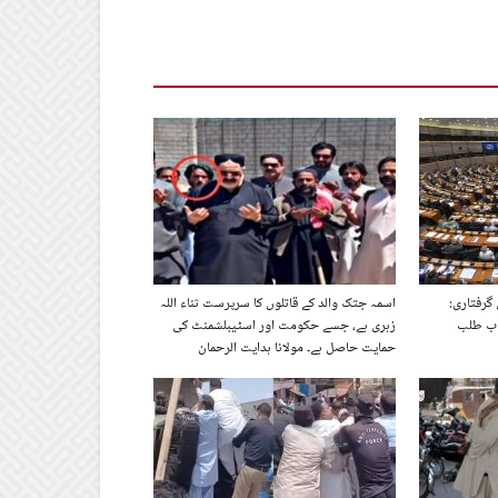
گرفتاری:
اسمہ جتک والد کے قاتلوں کا سرپرست ثناء اللہ
اب طلب
زہری ہے، جسے حکومت اور اسٹیبلشمنٹ کی
حمایت حاصل ہے۔ مولانا ہدایت الرحمان