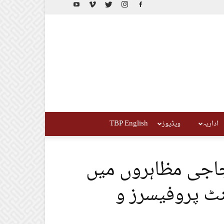
اداریہ
ویڈیوز
TBP English
اجی مظاہروں میں
الے 38 اسسٹنٹ پروفیسرز و