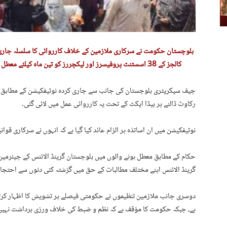
بلوچستان حکومت نے سرکاری ملازمین کے خلاف کارروائی کا سلسلہ جاری 
کالجز کے 38 اسسٹنٹ پروفیسرز اور لیکچررز کو تین ماہ کیلئے معطل کر دیا ہے، جن میں چھ خواتین اساتذہ بھی شامل ہیں۔
چیف سیکریٹری بلوچستان کی جانب سے جاری کردہ نوٹیفکیشن کے مطابق ہڑت
رکاوٹ ڈالنے پر بیڈا ایکٹ کے تحت یہ کارروائی عمل میں لائی گئی۔
نوٹیفکیشن میں ان اساتذہ پر الزام عائد کیا گیا ہے کہ انہوں نے سرکاری قو
حکام کے مطابق معطل ہونے والوں میں بلوچستان گرینڈ الائنس کے چیئرمی
گرینڈ الائنس اپنے مختلف مطالبات کے حق میں گزشتہ کئی دنوں سے احتج
دوسری جانب ملازمین تنظیموں نے حکومتی فیصلے پر تشویش کا اظہار کرتے
ہے، جبکہ حکومت کا مؤقف ہے کہ نظم و ضبط کی خلاف ورزی برداشت نہیں