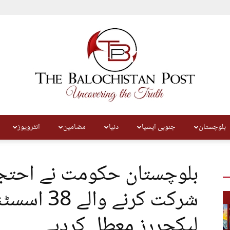
بلوچستان
جنوبی ایشیا
دنیا
مضامین
انٹرویوز
The
بلوچستان حکومت نے احتج
شرکت کرنے و
لیکچررز معطل کردیے
Balochistan