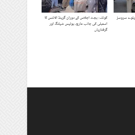
فعہ 144 نافذ، ریلوے سروسز
کوئٹہ: بجٹ اجلاس کے دوران گرینڈ الائنس کا
اسمبلی کی جانب مارچ، پولیس شیلنگ اور
گرفتاریاں