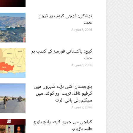
نوشکی: فوجی کیمپ پر ڈرون
حملہ
August 8, 2026
کیچ: پاکستانی فورسز کے کیمپ پر
حملہ
August 8, 2026
بلوچستان: کئی بڑے شہروں میں
کرفیو نافذ: تربت اور کوئٹہ میں
سیکیورٹی ہائی الرٹ
August 7, 2026
کراچی سے جبری لاپتہ پانچ بلوچ
طلبہ بازیاب