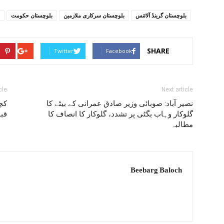
بلوچستان گرینڈ آلائنس
بلوچستان سرکاری ملازمین
بلوچستان حکومت
SHARE
Twitter
Facebook
cle
Next article
نصیر آباد: صوبائی وزیر صادق عمرانی کے بیٹے کا
کچھ
گلوکار وہاب بگٹی پر تشدد، گلوکار کا انصاف کا
قب
مطالبہ
Beebarg Baloch