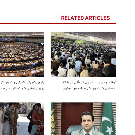
RELATED ARTICLES
کوئٹہ: پولیس اہلکاروں کے قتل کے خلاف
بلوچ یکجہتی کمیٹی رہنماؤں کی 
لواحقین کا لاشوں کے ہمراہ دھرنا جاری
یورپی یونین کا پاکستان سے جو