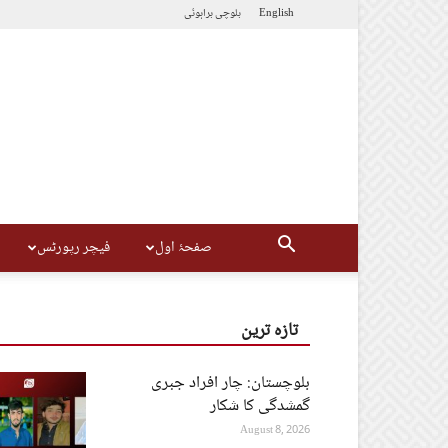
English
بلوچی
براہوئی
صفحۂ اول
فیچر رپورٹس
تازہ ترین
بلوچستان: چار افراد جبری
گمشدگی کا شکار
August 8, 2026