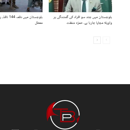
بلوچستان میں چند سو افراد کی گمشدگی پر
بلوچستان میں د
واویلا مچایا جارہا ہے۔ حمزہ شفقت
معطل