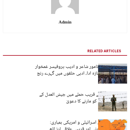
Admin
RELATED ARTICLES
براہوئی زبان کے نامور شاعر و ادیب پروفیسر غمخوار
حیات کی نمازِ جنازہ ادا، ادبی حلقوں میں گہرے رنج
و غم کا اظہار
ایران کا سرحد کے قریب حملے میں جیش العدل کے
متعدد جنگجوؤں کو مارنے کا دعویٰ
مغربی بلوچستان اسرائیلی و امریکی بمباری:
دھماکوں سے جیونی اور قریبی علاقے لرز اٹھے