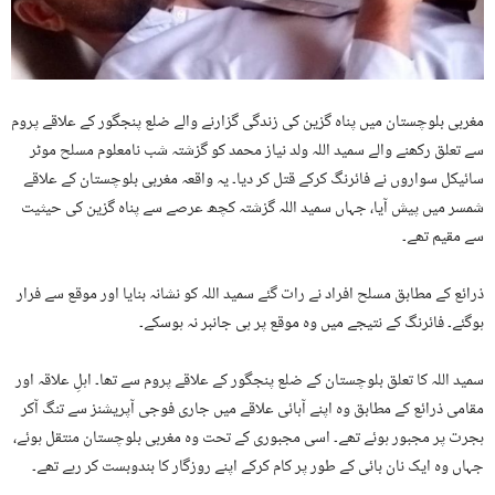
مغربی بلوچستان میں پناہ گزین کی زندگی گزارنے والے ضلع پنجگور کے علاقے پروم
سے تعلق رکھنے والے سمید اللہ ولد نیاز محمد کو گزشتہ شب نامعلوم مسلح موٹر
سائیکل سواروں نے فائرنگ کرکے قتل کر دیا۔ یہ واقعہ مغربی بلوچستان کے علاقے
شمسر میں پیش آیا، جہاں سمید اللہ گزشتہ کچھ عرصے سے پناہ گزین کی حیثیت
سے مقیم تھے۔
ذرائع کے مطابق مسلح افراد نے رات گئے سمید اللہ کو نشانہ بنایا اور موقع سے فرار
ہوگئے۔ فائرنگ کے نتیجے میں وہ موقع پر ہی جانبر نہ ہوسکے۔
سمید اللہ کا تعلق بلوچستان کے ضلع پنجگور کے علاقے پروم سے تھا۔ اہلِ علاقہ اور
مقامی ذرائع کے مطابق وہ اپنے آبائی علاقے میں جاری فوجی آپریشنز سے تنگ آکر
ہجرت پر مجبور ہوئے تھے۔ اسی مجبوری کے تحت وہ مغربی بلوچستان منتقل ہوئے،
جہاں وہ ایک نان بائی کے طور پر کام کرکے اپنے روزگار کا بندوبست کر رہے تھے۔