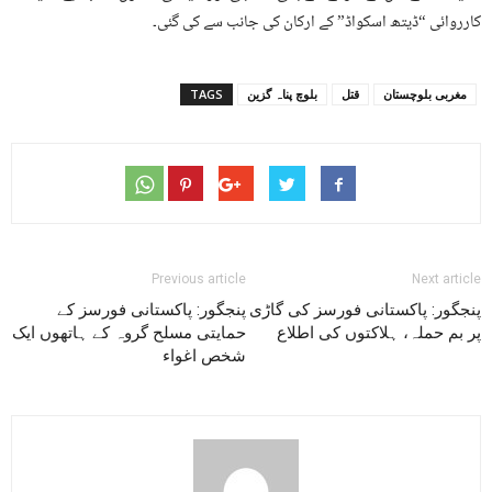
کارروائی “ڈیتھ اسکواڈ” کے ارکان کی جانب سے کی گئی۔
مغربی بلوچستان
قتل
بلوچ پناہ گزین
TAGS
Previous article
Next article
پنجگور: پاکستانی فورسز کی گاڑی
پنجگور: پاکستانی فورسز کے
پر بم حملہ، ہلاکتوں کی اطلاع
حمایتی مسلح گروہ کے ہاتھوں ایک
شخص اغواء