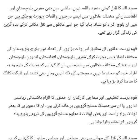
سمید اللہ کا قتل کوئی منفرد واقعہ نہیں۔ ماضی میں بھی مغربی بلوچستان اور
افغانستان کے مختلف علاقوں میں ایسے درجنوں واقعات رپورٹ ہوچکے ہیں جن
میں ان بلوچ افراد کو نشانہ بنایا گیا جو اپنے علاقوں سے نقل مکانی کرکے پناہ گزین
کی زندگی گزار رہے تھے۔
قوم پرست حلقوں کے مطابق اس وقت ہزاروں کی تعداد میں بلوچ، بلوچستان کے
مختلف اضلاع سے ہجرت کرکے مغربی بلوچستان، افغانستان، اندرونِ بلوچستان
اور سندھ کے مختلف علاقوں میں مقیم ہیں۔ ان کا کہنا ہے کہ ہجرت کے باوجود یہ
افراد خود کو محفوظ نہیں سمجھتے، کیونکہ انہیں وہاں بھی تشدد اور ٹارگٹ کلنگ
کا سامنا کرنا پڑ رہا ہے۔
قوم پرست تنظیمیں اور سماجی کارکنان ان حملوں کا الزام پاکستانی ریاستی
اداروں یا ان سے منسلک مسلح گروہوں پر عائد کرتے ہیں۔ ان کا دعویٰ ہے کہ بعض
اوقات براہِ راست اور بعض اوقات نامعلوم مسلح گروہوں کے ذریعے بلوچ پناہ
گزینوں کو نشانہ بنایا جاتا ہے۔
سمید اللہ کے قتل کے حوالے سے بھی سماجی اور سیاسی حلقوں کا کہنا ہے کہ یہ