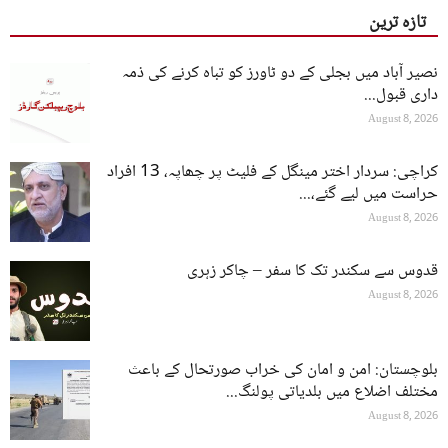
تازہ ترین
نصیر آباد میں بجلی کے دو ٹاورز کو تباہ کرنے کی ذمہ
داری قبول...
August 8, 2026
کراچی: سردار اختر مینگل کے فلیٹ پر چھاپہ، 13 افراد
حراست میں لیے گئے،...
August 8, 2026
قدوس سے سکندر تک کا سفر – چاکر زہری
August 8, 2026
بلوچستان: امن و امان کی خراب صورتحال کے باعث
مختلف اضلاع میں بلدیاتی پولنگ...
August 8, 2026