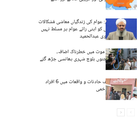
مغربی بلوچستان: عوام کی زندگیاں معاشی مُشکالات
کا شکار ہیں، کسی کو اپنی رائے عوام پر مسلط نہیں
کرنی چاہیے۔ مولوی عبدالحمید
ایران میں سزائے موت میں خطرناک اضافہ،
بلوچستان کے درجنوں بلوچ شہری پھانسی چڑھ گئے
بلوچستان: مختلف حادثات و واقعات میں 6 افراد
جانبحق، متعدد زخمی