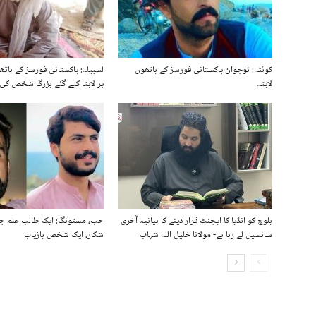
کوئٹہ: نوجوان پاکستانی فورسز کے ہاتھوں
لسبیلہ: پاکستانی فورسز کے ہات
لاپتہ
پر لاپتا کیے گئے بزرگ شخص کی 
بلوچ کو انڈیا کا ایجنٹ قرار دینے کا بیانیہ آخری
حب، مستونگ: ایک طالب علم جب
سانسیں لے رہا ہے- مولانا خلیل اللہ شہاب
شکار، ایک شخص بازیاب