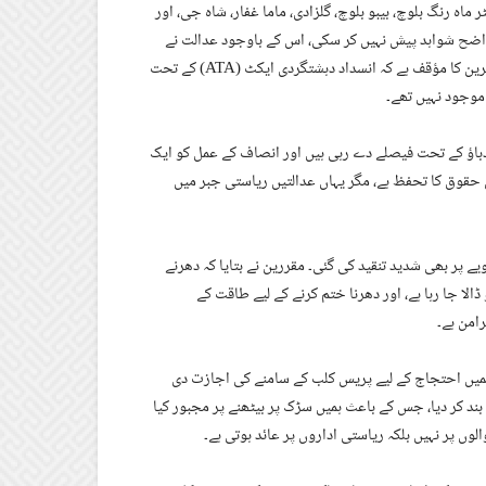
اہ رنگ بلوچ، بیبو بلوچ، گلزادی، ماما غفار، شاہ جی، اور
ی واضح شواہد پیش نہیں کر سکی، اس کے باوجود عدالت نے
ایک بار پھر ان کے جسمانی ریمانڈ میں 20 دن کی توسیع کر دی۔ قانونی ماہرین کا مؤقف ہے کہ انسداد دہشتگردی ایکٹ (ATA) کے تحت
 دباؤ کے تحت فیصلے دے رہی ہیں اور انصاف کے عمل کو ایک
ادی حقوق کا تحفظ ہے، مگر یہاں عدالتیں ریاستی جبر میں
ے پر بھی شدید تنقید کی گئی۔ مقررین نے بتایا کہ دھرنے
ڈالا جا رہا ہے، اور دھرنا ختم کرنے کے لیے طاقت کے
امن ہے۔
ر ہمیں احتجاج کے لیے پریس کلب کے سامنے کی اجازت دی
بند کر دیا، جس کے باعث ہمیں سڑک پر بیٹھنے پر مجبور کیا
لوں پر نہیں بلکہ ریاستی اداروں پر عائد ہوتی ہے۔