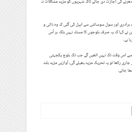
ے دھرنے کی اجازت دی جائے تاکہ شہریوں کو مزید مشکلات نہ
برادری اور سول سوسائٹی سے اپیل کی گئی کہ وہ ذاتی و
ن نے کہا کہ یہ صرف بلوچوں کا مسئلہ نہیں بلکہ ہر اُس
ا ہے۔
نے سے اس وقت تک نہیں اٹھیں گے جب تک بلوچ یکجہتی
 جاری رکھا تو یہ تحریک مزید پھیلے گی، آوازیں مزید بلند
ھا جائے۔