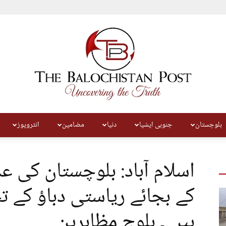
بلوچستان
جنوبی ایشیا
دنیا
مضامین
انٹرویوز
The
اسلام آباد: بلوچستان کی ع
کے بجائے ریاستی دباؤ کے 
ہیں ۔ بلوچ مظاہرین
Balochistan