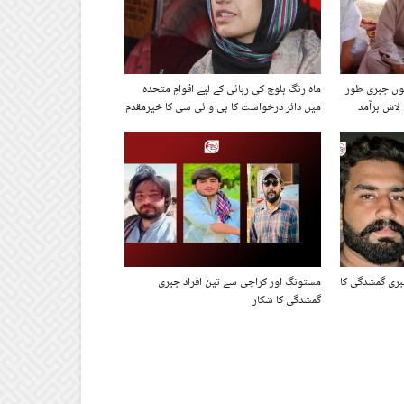
ھوں جبری طور
ماہ رنگ بلوچ کی رہائی کے لیے اقوامِ متحدہ
لاش برآمد
میں دائر درخواست کا بی وائی سی کا خیرمقدم
ری گمشدگی کا
مستونگ اور کراچی سے تین افراد جبری
گمشدگی کا شکار