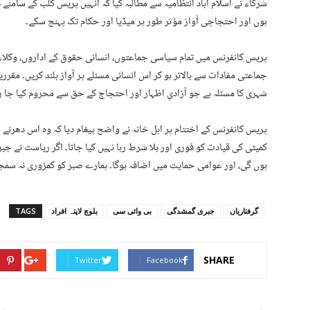
شرکاء نے اسلام آباد انتظامیہ سے مطالبہ کیا کہ انہیں پریس کلب کے سامن
ہوں اور احتجاجی آواز مؤثر طور پر میڈیا اور حکام تک پہنچ سکے۔
پریس کانفرنس میں تمام سیاسی جماعتوں، انسانی حقوق کے اداروں، وکلاء 
جماعتی مفادات سے بالاتر ہو کر اس انسانی مسئلے پر آواز بلند کریں۔ مقرری
شہری کا مسئلہ ہے جو آزادیِ اظہار اور احتجاج کے حق سے محروم کیا جا رہ
پریس کانفرنس کے اختتام پر اہل خانہ نے واضح پیغام دیا کہ وہ اس دھر
کمیٹی کی قیادت کو فوری اور بلا شرط رہا نہیں کیا جاتا۔ اگر ریاست نے جبر
ہوں گی، اور عوامی حمایت میں اضافہ ہوگا۔ ہمارے صبر کو کمزوری نہ سمج
گرفتاریاں
جبری گمشدگی
بی وائی سی
بلوچ لاپتہ افراد
TAGS
SHARE
Twitter
Facebook