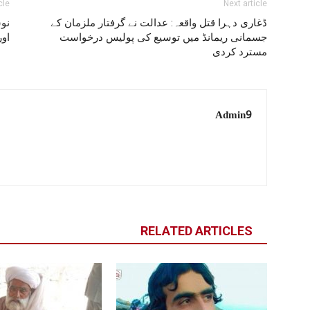
cle
Next article
ڈغاری دہرا قتل واقعہ: عدالت نے گرفتار ملزمان کے
نو
جسمانی ریمانڈ میں توسیع کی پولیس درخواست
اور
مسترد کردی
Admin9
RELATED ARTICLES