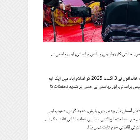
س، عدالتی کارروائیوں، پولیس ہراسانی، اور ریاستی بے
بلوچ یکجہتی کمیٹی کی قیادت کے اہل خانہ اور جبری گمشدگیوں کے متاثرہ خاندانوں نے 3 اگست 2025 کو اسلام آباد میں ایک اہم
 کارروائیوں، پولیس ہراسانی، اور ریاستی بے حسی پر شدید تحفظات کا
ھلے آسمان تلے بیٹھے ہیں، بارش، شدید گرمی، دھوپ اور
رہے ہیں۔ یہ احتجاج کسی سیاسی مفاد یا ذاتی فائدے کے لیے
وئی قانونی جرم ثابت نہیں ہوا۔