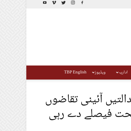
اداریہ
ویڈیوز
TBP English
دالتیں آئینی تقاضوں
تحت فیصلے دے رہی