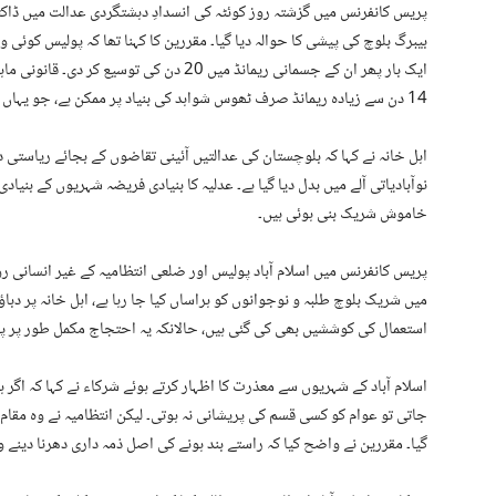
پریس کانفرنس میں گزشتہ روز کوئٹہ کی انسدادِ دہشتگردی عدالت میں ڈاکٹر م
بیبرگ بلوچ کی پیشی کا حوالہ دیا گیا۔ مقررین کا کہنا تھا کہ پولیس کوئ
14 دن سے زیادہ ریمانڈ صرف ٹھوس شواہد کی بنیاد پر ممکن ہے، جو یہاں موجود نہیں تھے۔
اہل خانہ نے کہا کہ بلوچستان کی عدالتیں آئینی تقاضوں کے بجائے ریاستی
نوآبادیاتی آلے میں بدل دیا گیا ہے۔ عدلیہ کا بنیادی فریضہ شہریوں کے بنی
خاموش شریک بنی ہوئی ہیں۔
پریس کانفرنس میں اسلام آباد پولیس اور ضلعی انتظامیہ کے غیر انسانی روی
میں شریک بلوچ طلبہ و نوجوانوں کو ہراساں کیا جا رہا ہے، اہل خانہ پر دباؤ 
استعمال کی کوششیں بھی کی گئی ہیں، حالانکہ یہ احتجاج مکمل طور پر پر
اسلام آباد کے شہریوں سے معذرت کا اظہار کرتے ہوئے شرکاء نے کہا کہ اگ
جاتی تو عوام کو کسی قسم کی پریشانی نہ ہوتی۔ لیکن انتظامیہ نے وہ مقام 
گیا۔ مقررین نے واضح کیا کہ راستے بند ہونے کی اصل ذمہ داری دھرنا دینے وا