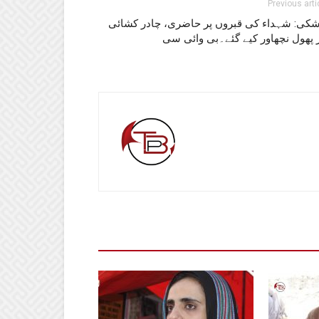
Previous arti
شکی: شہداء کی قبروں پر حاضری، چادر کشائی
 پھول نچھاور کیے گئے۔بی وائی سی