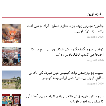
تازہ ترین
چاغی: تجارتی روٹ پر نامعلوم مسلح افراد آم سے لدے
پانچ مزدا ٹرک اپنے...
August 8, 2026
کوئٹہ: جبری گمشدگیوں کے خلاف وی بی ایم پی کا
احتجاجی کیمپ 6320ویں روز...
August 8, 2026
لسبیلہ یونیورسٹی وڈھ کیمپس میں میرٹ کی پامالی
ناقابلِ قبول ہے۔سٹوڈنٹس لوامز وڈھ کیمپس
August 8, 2026
بلوچستان: فورسز کے ہاتھوں پانچ افراد جبری گمشدگی
کا شکار، دو افراد بازیاب