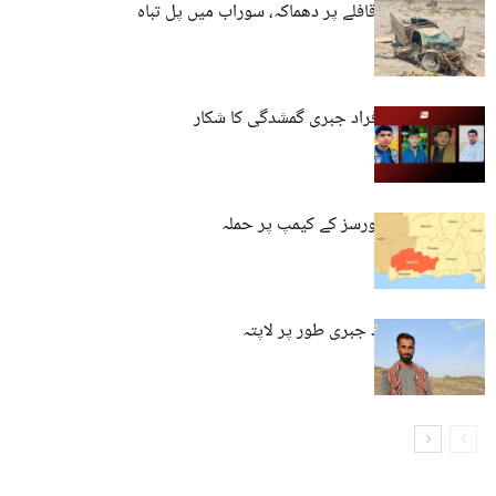
کیچ میں فوجی قافلے پر دھماکہ، سوراب میں پل تباہ
بلوچستان: چار افراد جبری گمشدگی کا شکار
کیچ: پاکستانی فورسز کے کیمپ پر حملہ
کراچی: تین افراد جبری طور پر لاپتہ