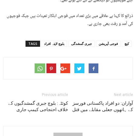
اپنے مویشیوں کو دیکھنے کے لئے گئے ہوئے تھے۔
ذرائع کا کہنا ہے علاقے میں بڑی تعداد میں فوجی اہلکار تعینات ہیں جبکہ فوجیوں
کی آمد و رفت بھی جاری ہے۔
کیچ
فوجی آپریشن
جبری گمشدگی
بلوچ لاپتہ افراد
TAGS
Previous article
Next article
آواران: دو افراد پاکستانی فورسز
کوئٹہ: بلوچ جبری گمشدگیوں کے
کے ہاتھوں جعلی مقابلے میں قتل
خلاف احتجاجی کیمپ جاری