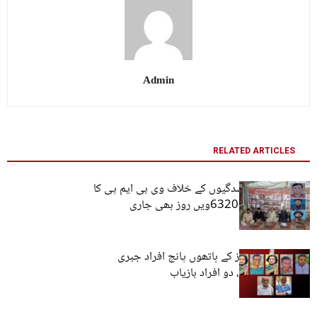
Admin
RELATED ARTICLES
کوئٹہ: جبری گمشدگیوں کے خلاف وی بی ایم پی کا
احتجاجی کیمپ 6320ویں روز بھی جاری
بلوچستان: فورسز کے ہاتھوں پانچ افراد جبری
گمشدگی کا شکار، دو افراد بازیاب