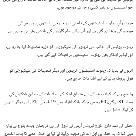
جو اسٹیشنوں پر بغیر کسی وجہ کے موجود ہوں۔
مزید برآں، ریلوے اسٹیشنوں کے داخلی اور خارجی راستوں پر پولیس کی
موجودگی بڑھا دی گئی ہے اور آنے والی تمام گاڑیوں کی تلاشی بھی لی جارہی ہے۔
ریلوے پولیس کی جانب سے ٹرینوں کی سیکیورٹی کو مزید مضبوط کیا جا رہا ہے،
اور لیڈیز اہلکار بھی ریلوے اسٹیشنوں پر تعینات کیے گئے ہیں۔
انہوں نے بتایا کہ ریلوے اسٹیشنوں، ٹرینوں اور دیگر تنصیبات کی سیکیورٹی کو
فول پروف بنانے کے لیے اقدامات جاری ہیں۔
واضح رہے کہ کوئٹہ دھماکے سے متعلق ابتک کے اطلاعات کے مطابق ہلاکتوں کی
تعداد 31 ہوگئی، 60 زخمی جبکہ ہلاک افراد میں 19 فوجی اہلکار اور دیگر اداروں
کے لوگ شامل ہیں۔
حملے کی ذمہ داری بلوچ لبریشن آرمی نے قبول کی ہے۔ ترجمان جیئند بلوچ نے بیان
میں کہا کہ یہ حملہ بی ایل اے کی مجید برگیڈ نے کیا ہے جبکہ حملے کا ہدف انفنٹری