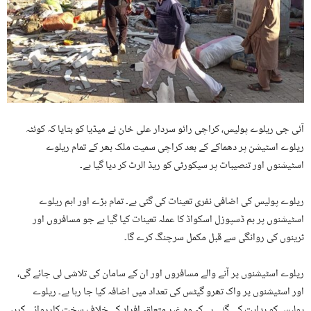
آئی جی ریلوے پولیس، کراچی رائو سردار علی خان نے میڈیا کو بتایا کہ کوئٹہ
ریلوے اسٹیشن پر دھماکے کے بعد کراچی سمیت ملک بھر کے تمام ریلوے
اسٹیشنوں اور تنصیبات پر سیکورٹی کو ریڈ الرٹ کر دیا گیا ہے۔
ریلوے پولیس کی اضافی نفری تعینات کی گئی ہے۔ تمام بڑے اور اہم ریلوے
اسٹیشنوں پر بم ڈسپوزل اسکواڈ کا عملہ تعینات کیا گیا ہے جو مسافروں اور
ٹرینوں کی روانگی سے قبل مکمل سرچنگ کرے گا۔
ریلوے اسٹیشنوں پر آنے والے مسافروں اور ان کے سامان کی تلاشی لی جائے گی،
اور اسٹیشنوں پر واک تھرو گیٹس کی تعداد میں اضافہ کیا جا رہا ہے۔ ریلوے
پولیس کو ہدایت کی گئی ہے کہ وہ غیر متعلقہ افراد کے خلاف سخت کارروائی کریں