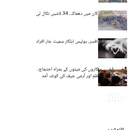
کوئٹہ: کوئلے کی کان میں دھماکہ، 34 لاشیں نکال لی
گئیں
کوئٹہ: سکیورٹی افسر، پولیس اہلکار سمیت چار افراد
کی لاشیں برآمد
کوئٹہ: پولیس اہلکاروں کی میتوں کے ہمراہ احتجاج،
پاکستانی وزیراعظم اور آرمی چیف کی کوئٹہ آمد
تازہ ترین