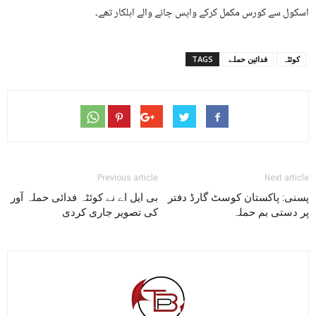
اسکول سے کورس مکمل کرکے واپس جانے والے اہلکار تھے۔
کوئٹہ
فدائین حملے
TAGS
Previous article
Next article
پسنی: پاکستان کوسٹ گارڈ دفتر
بی ایل اے نے کوئٹہ فدائی حملہ آور
پر دستی بم حملہ
کی تصویر جاری کردی