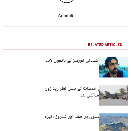
Admin9
RELATED ARTICLES
کوئٹہ: نوجوان پاکستانی فورسز کے ہاتھوں لاپتہ
کوئٹہ: سیکیورٹی خدشات کے پیشِ نظر ریڈ زون
مکمل سیل، کئی سڑکیں بند
کوئٹہ: فورسز پوسٹوں پر حملہ اور کنٹرول، تیرہ
اہلکار ہلاک