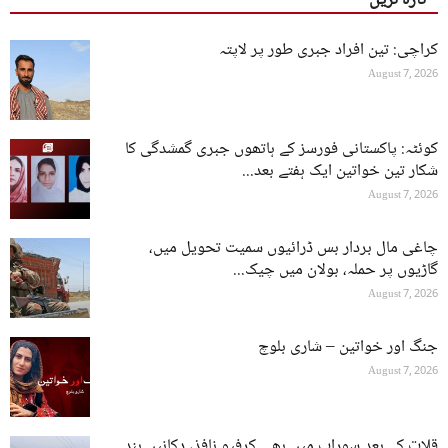
کراچی: تین افراد جبری طور پر لاپتہ
August 7, 2026
کوئٹہ: پاکستانی فورسز کے ہاتھوں جبری گمشدگی کا
شکار تین خواتین ایک ہفتے بعد...
August 7, 2026
چاغی مال بردار بس ڈرائیوں سمیت تحویل میں،
گاڑیوں پر حملہ، بولان میں چیک...
August 7, 2026
جنگ اور خواتین – شاری بلوچ
August 7, 2026
قلات کے بعد سوراب میں بھی کرفیو نافذ، دکانیں بند