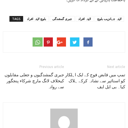
باحفاظت بازیابی کے لئے کرداد ادا کریں۔
لاپتہ جہانزیب بلوچ
لاپتہ افراد
جبری گمشدگی
بلوچ لاپتہ افراد
TAGS
Previous article
Next article
تمپ میں قابض فوج کے ایک اہلکار
جبری گمشدگیوں و جعلی مقابلوں
کو اسنائپر سے نشانہ کرکے ہلاک
کیخلاف لانگ مارچ شرکاء پنجگور
کیا۔ بی ایل ایف
سے روانہ