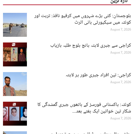
تازہ ترین
بلوچستان: کئی بڑے شہروں میں کرفیو نافذ: تربت اور
کوئٹہ میں سیکیورٹی ہائی الرٹ
August 7, 2026
کراچی سے جبری لاپتہ پانچ بلوچ طلبہ بازیاب
August 7, 2026
کراچی: تین افراد جبری طور پر لاپتہ
August 7, 2026
کوئٹہ: پاکستانی فورسز کے ہاتھوں جبری گمشدگی کا
شکار تین خواتین ایک ہفتے بعد...
August 7, 2026