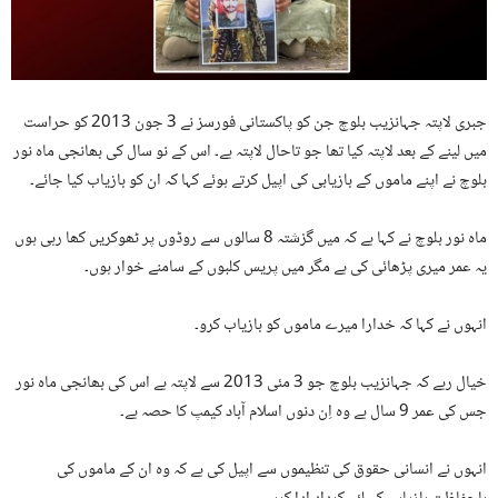
جبری لاپتہ جہانزیب بلوچ جن کو پاکستانی فورسز نے 3 جون 2013 کو حراست
میں لینے کے بعد لاپتہ کیا تھا جو تاحال لاپتہ ہے۔ اس کے نو سال کی بھانجی ماہ نور
بلوچ نے اپنے ماموں کے بازیابی کی اپیل کرتے ہوئے کہا کہ ان کو بازیاب کیا جائے۔
ماہ نور بلوچ نے کہا ہے کہ میں گزشتہ 8 سالوں سے روڈوں پر ٹھوکریں کھا رہی ہوں
یہ عمر میری پڑھائی کی ہے مگر میں پریس کلبوں کے سامنے خوار ہوں۔
انہوں نے کہا کہ خدارا میرے ماموں کو بازیاب کرو۔
خیال رہے کہ جہانزیب بلوچ جو 3 مئی 2013 سے لاپتہ ہے اس کی بھانجی ماہ نور
جس کی عمر 9 سال ہے وہ اِن دنوں اسلام آباد کیمپ کا حصہ ہے۔
انہوں نے انسانی حقوق کی تنظیموں سے اپیل کی ہے کہ وہ ان کے ماموں کی