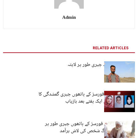
Admin
RELATED ARTICLES
کراچی: تین افراد جبری طور پر لاپتہ
کوئٹہ: پاکستانی فورسز کے ہاتھوں جبری گمشدگی کا
شکار تین خواتین ایک ہفتے بعد بازیاب
لسبیلہ: پاکستانی فورسز کے ہاتھوں جبری طور پر
لاپتا کیے گئے بزرگ شخص کی لاش برآمد