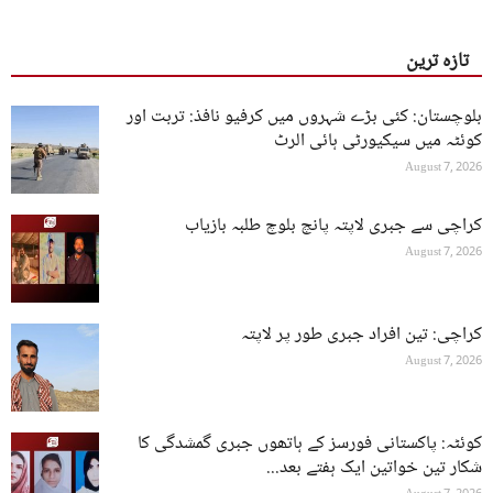
تازہ ترین
بلوچستان: کئی بڑے شہروں میں کرفیو نافذ: تربت اور
کوئٹہ میں سیکیورٹی ہائی الرٹ
August 7, 2026
کراچی سے جبری لاپتہ پانچ بلوچ طلبہ بازیاب
August 7, 2026
کراچی: تین افراد جبری طور پر لاپتہ
August 7, 2026
کوئٹہ: پاکستانی فورسز کے ہاتھوں جبری گمشدگی کا
شکار تین خواتین ایک ہفتے بعد...