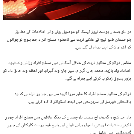
دی بلوچستان پوسٹ نیوز ڈیسک کو موصول ہونے والی اطلاعات کے مطابق
بلوچستان ضلع کیچ کے علاقے تربت سے نامعلوم مسلح افراد چھ بلوچ نوجوانوں
کو اغواء کرکے اپنے ہمراہ لے گئے ہیں۔
مقامی ذرائع کے مطابق تربت کے علاقے آسکانی میں مسلح افراد رزائی ولد دلبود،
خداداد ولد بازید، محمد جان، گہرام، شیر جان ولد گہرام، اور اعظم ولد خالق داد کو
بزور بندوق زدکوب کرکے اپنے ہمراہ لے گئے۔
ذرائع کے مطابق مسلح افراد کا تعلق مرزا گروہ سے ہیں جن پر الزام ہے کہ وہ
پاکستانی فورسز کی سرپرستی میں ڈیتھ اسکواڈز کا کام کرتے ہیں۔
یاد رہے کیچ و گردونواح سمیت بلوچستان کے دیگر علاقوں میں مسلح افراد چوری
ڈکیتی، منشیات فروشی، اغواء برائے تاوان اور بلوچ قوم پرست کارکنان کے جبری
گمشدگیوں میں شامل ہیں۔