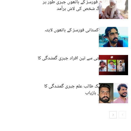
لسبیلہ: پاکستانی فورسز کے ہاتھوں جبری طور پر
لاپتا کیے گئے بزرگ شخص کی لاش برآمد
کوئٹہ: نوجوان پاکستانی فورسز کے ہاتھوں لاپتہ
مستونگ اور کراچی سے تین افراد جبری گمشدگی کا
شکار
حب، مستونگ: ایک طالب علم جبری گمشدگی کا
شکار، ایک شخص بازیاب