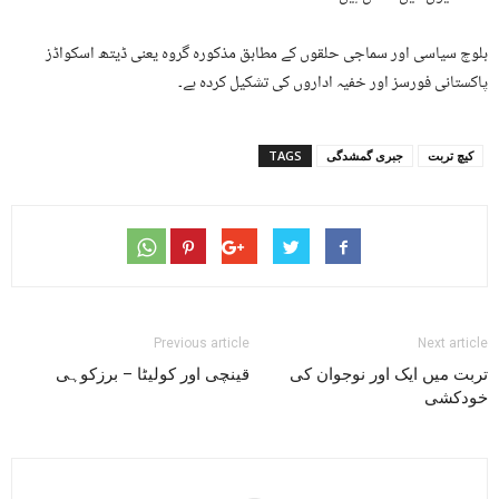
بلوچ سیاسی اور سماجی حلقوں کے مطابق مذکورہ گروہ یعنی ڈیتھ اسکواڈز
پاکستانی فورسز اور خفیہ اداروں کی تشکیل کردہ ہے۔
کیچ تربت
جبری گمشدگی
TAGS
Previous article
Next article
تربت میں ایک اور نوجوان کی
قینچی اور کولیٹا – برزکوہی
خودکشی