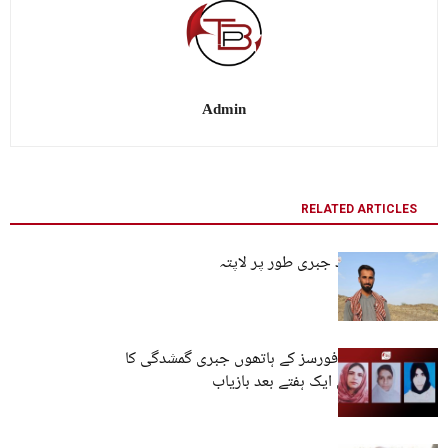
Admin
RELATED ARTICLES
کراچی: تین افراد جبری طور پر لاپتہ
کوئٹہ: پاکستانی فورسز کے ہاتھوں جبری گمشدگی کا
شکار تین خواتین ایک ہفتے بعد بازیاب