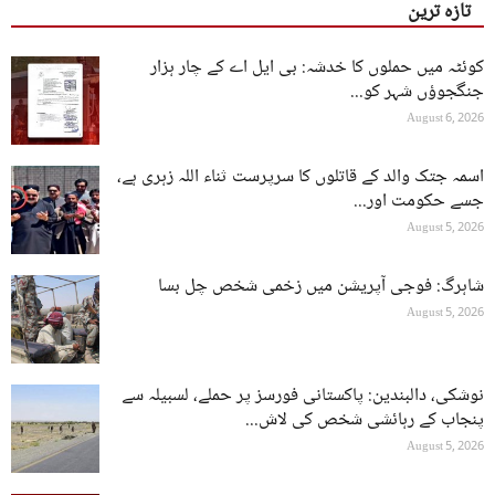
تازہ ترین
کوئٹہ میں حملوں کا خدشہ: بی ایل اے کے چار ہزار
جنگجوؤں شہر کو...
August 6, 2026
اسمہ جتک والد کے قاتلوں کا سرپرست ثناء اللہ زہری ہے،
جسے حکومت اور...
August 5, 2026
شاہرگ: فوجی آپریشن میں زخمی شخص چل بسا
August 5, 2026
نوشکی، دالبندین: پاکستانی فورسز پر حملے، لسبیلہ سے
پنجاب کے رہائشی شخص کی لاش...
August 5, 2026