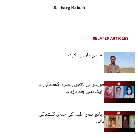
Beebarg Baloch
RELATED ARTICLES
کراچی: تین افراد جبری طور پر لاپتہ
کوئٹہ: پاکستانی فورسز کے ہاتھوں جبری گمشدگی کا
شکار تین خواتین ایک ہفتے بعد بازیاب
جامعہ کراچی کے پانچ بلوچ طلبہ کی جبری گمشدگی،
فوری رہائی کا مطالبہ