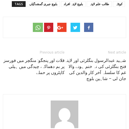
کوئٹہ
طالب علم لاپتہ
بلوچ لاپتہ افراد
بلوچ جبری گمشدگیاں
TAGS
Previous article
Next article
شہید عبدالرسول بنگلزئی اور لاپتہ
قلات اور پنجگو: منگچر میں فورسز
فتح بنگلزئی کی نہ ختم ہونے والا
پر بم دھماکہ، چیدگی میں ہیلی
غم کا سلسلہ آخر کار والدین کی
کاپٹروں پر حملے
جان لی – شاہین بلوچ