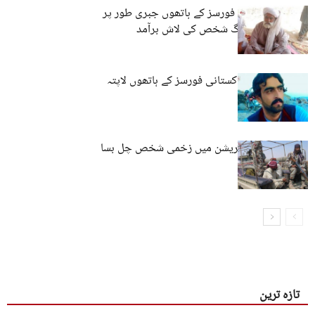
لسبیلہ: پاکستانی فورسز کے ہاتھوں جبری طور پر
لاپتا کیے گئے بزرگ شخص کی لاش برآمد
کوئٹہ: نوجوان پاکستانی فورسز کے ہاتھوں لاپتہ
شاہرگ: فوجی آپریشن میں زخمی شخص چل بسا
تازہ ترین