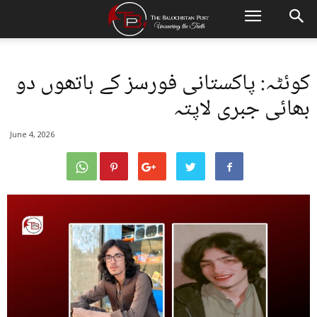
کوئٹہ: پاکستانی فورسز کے ہاتھوں دو
بھائی جبری لاپتہ
June 4, 2026