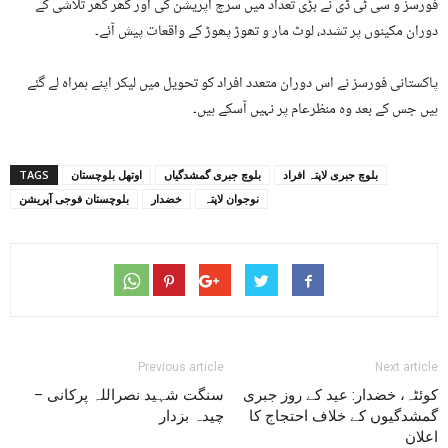
فورسز و سی ٹی ڈی نے بڑی تعداد میں سرچ آپریشن کی اور گھر گھر تلاشی کے
دوران مکینوں پر تشدد، لوٹ مار و تھوڑ پھوڑ کے واقعات پیش آئے۔
پاکستانی فورسز نے اس دوران متعدد افراد کو تحویل میں لیکر اپنے ہمراہ لے گئے
ہیں جس کے بعد وہ منظرعام پر نہیں آسکے ہیں۔
بلوچ جبری لاپتہ افراد
بلوچ جبری گمشدگیاں
اوتھل بلوچستان
TAGS
نوجوان لاپتہ
خضدار
بلوچستان فوجی آپریشن
Previous article
Next article
کوئٹہ، خضدار: عید کے روز جبری
سنگت شہید نصراللہ پرکانی –
گمشدگیوں کے خلاف احتجاج کا
چیدہ بزدار
اعلان