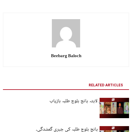
Beebarg Baloch
RELATED ARTICLES
کراچی سے جبری لاپتہ پانچ بلوچ طلبہ بازیاب
جامعہ کراچی کے پانچ بلوچ طلبہ کی جبری گمشدگی،