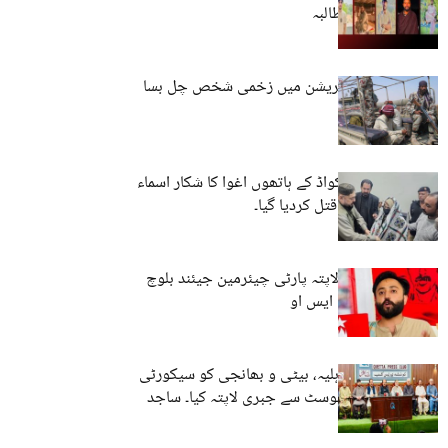
فوری رہائی کا مطالبہ
شاہرگ: فوجی آپریشن میں زخمی شخص چل بسا
خضدار ڈیتھ اسکواڈ کے ہاتھوں اغوا کا شکار اسماء
جتک کے والد کو قتل کردیا گیا۔
کوئٹہ سے جبری لاپتہ پارٹی چیئرمین جیئند بلوچ
بازیاب ہوگئے۔ بی ایس او
پارٹی رہنماء کے اہلیہ، بیٹی و بھانجی کو سیکورٹی
فورسز نے چیک پوسٹ سے جبری لاپتہ کیا۔ ساجد
ترین ایڈوکیٹ