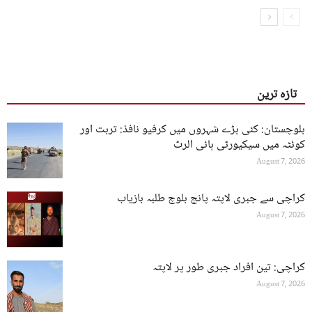
تازہ ترین
بلوچستان: کئی بڑے شہروں میں کرفیو نافذ: تربت اور
کوئٹہ میں سیکیورٹی ہائی الرٹ
August 7, 2026
کراچی سے جبری لاپتہ پانچ بلوچ طلبہ بازیاب
August 7, 2026
کراچی: تین افراد جبری طور پر لاپتہ
August 7, 2026