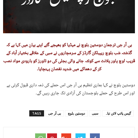
بی آر جی ترجمان دوستین بلوچ نے میڈیا کو بھیجے گئے اپنے بیان میں کہا ہے کہ
گذشتہ شب بلوچ ریپبلکن گارڈز کے سرمچاروں نے سبی کے علاقے بختیار آباد کے
قریب اوچ پاور پلانٹ سے کوئٹہ جانے والی بجلی کی دو ٹاورز کو بارودی مواد نصب
کر کے دھماکے میں شدید نقصان پہنچایا۔
دوستین بلوچ نے کہا ہماری تنظیم بی آر جی اس حملے کی ذمہ داری قبول کرتی ہے
اور اس طرح کے حملے بلوچستان کی آزادی تک جاری رہیں گے۔
گیس پائپ لائن تباہ
سبی
دوستین بلوچ
بی آر جی
TAGS