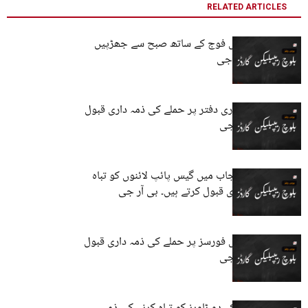
RELATED ARTICLES
کچھی میں قابض فوج کے ساتھ صبح سے جھڑپیں
جاری ہیں۔ بی آر جی
کچھی میں سرکاری دفتر پر حملے کی ذمہ داری قبول
کرتے ہیں۔ بی آر جی
بلوچستان اور پنجاب میں گیس پائپ لائنوں کو تباہ
کرنے کی ذمہ داری قبول کرتے ہیں۔ بی آر جی
کچھی میں قابض فورسز پر حملے کی ذمہ داری قبول
کرتے ہیں۔ بی آر جی