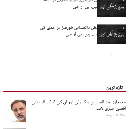
سبی میں بجلی کے دو ٹاورز کو تباہ کرنے کی ذمہ
داری قبول کرتے ہیں۔ بی آر جی
نصیر آباد میں قابض پاکستانی فورسز پر حملے کی
ذمہ داری قبول کرتے ہیں۔ بی آر جی
تازہ ترین
خضدار: عبد القدوس زرک زئی اور ان کی 17 سالہ بیٹی
اقصیٰ جبری لاپتہ
August 9, 2026