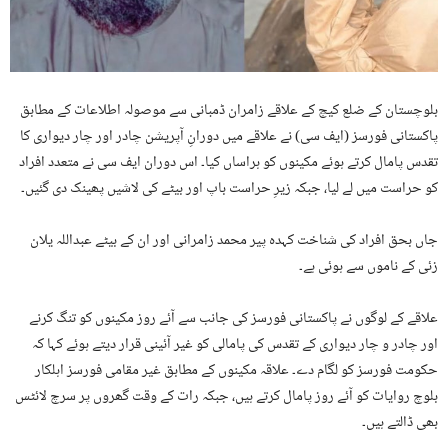
بلوچستان کے ضلع کیچ کے علاقے زامران ڈمبانی سے موصولہ اطلاعات کے مطابق
پاکستانی فورسز (ایف سی) نے علاقے میں دورانِ آپریشن چادر اور چار دیواری کا
تقدس پامال کرتے ہوئے مکینوں کو ہراساں کیا۔ اس دوران ایف سی نے متعدد افراد
کو حراست میں لے لیا، جبکہ زیرِ حراست باپ اور بیٹے کی لاشیں پھینک دی گئیں۔
جاں بحق افراد کی شناخت کہدہ پیر محمد زامرانی اور ان کے بیٹے عبداللہ یلان
زئی کے ناموں سے ہوئی ہے۔
علاقے کے لوگوں نے پاکستانی فورسز کی جانب سے آئے روز مکینوں کو تنگ کرنے
اور چادر و چار دیواری کے تقدس کی پامالی کو غیر آئینی قرار دیتے ہوئے کہا کہ
حکومت فورسز کو لگام دے۔ علاقہ مکینوں کے مطابق غیر مقامی فورسز اہلکار
بلوچ روایات کو آئے روز پامال کرتے ہیں، جبکہ رات کے وقت گھروں پر سرچ لائٹس
بھی ڈالتے ہیں۔