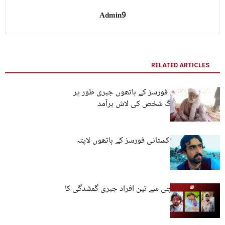
Admin9
RELATED ARTICLES
لسبیلہ: پاکستانی فورسز کے ہاتھوں جبری طور پر
لاپتا کیے گئے بزرگ شخص کی لاش برآمد
کوئٹہ: نوجوان پاکستانی فورسز کے ہاتھوں لاپتہ
مستونگ اور کراچی سے تین افراد جبری گمشدگی کا
شکار