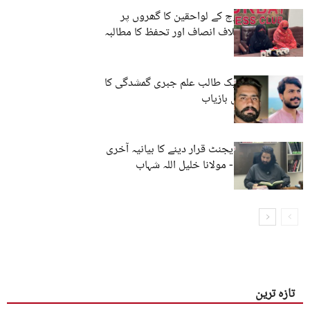
تربت : ظریف بلوچ کے لواحقین کا گھروں پر
کارروائیوں کے خلاف انصاف اور تحفظ کا مطالبہ
حب، مستونگ: ایک طالب علم جبری گمشدگی کا
شکار، ایک شخص بازیاب
بلوچ کو انڈیا کا ایجنٹ قرار دینے کا بیانیہ آخری
سانسیں لے رہا ہے- مولانا خلیل اللہ شہاب
تازہ ترین