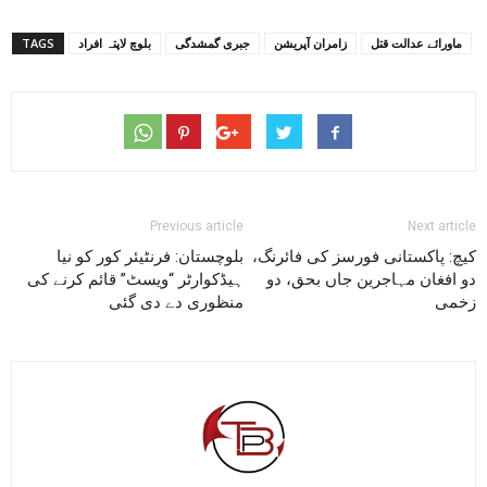
ماورائے عدالت قتل
زامران آپریشن
جبری گمشدگی
بلوچ لاپتہ افراد
TAGS
Previous article
Next article
کیچ: پاکستانی فورسز کی فائرنگ،
بلوچستان: فرنٹیئر کور کو نیا
دو افغان مہاجرین جاں بحق، دو
ہیڈکوارٹر “ویسٹ” قائم کرنے کی
زخمی
منظوری دے دی گئی