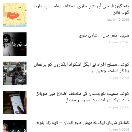
پنجگور: فوجی آپریشن جاری، مختلف مقامات پر مارٹر
گولہ فائر
August 10, 2026
شہید ظفر جان – شاری بلوچ
August 9, 2026
کوئٹہ: مسلح افراد نے ایگل اسکواڈ اہلکاروں کو یرغمال
بنا کر اسلحہ چھین لیا
August 9, 2026
کوئٹہ سمیت بلوچستان کے مختلف اضلاع میں موبائل
نیٹ ورک اور انٹرنیٹ سروسز معطل
August 9, 2026
کمانڈر شہناز، ایک خاموش طبع انسان – کوہ زاد بلوچ
August 9, 2026