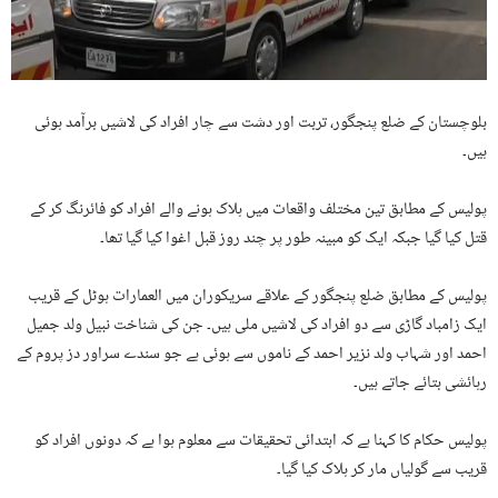
بلوچستان کے ضلع پنجگور، تربت اور دشت سے چار افراد کی لاشیں برآمد ہوئی
ہیں۔
پولیس کے مطابق تین مختلف واقعات میں ہلاک ہونے والے افراد کو فائرنگ کر کے
قتل کیا گیا جبکہ ایک کو مبینہ طور پر چند روز قبل اغوا کیا گیا تھا۔
پولیس کے مطابق ضلع پنجگور کے علاقے سریکوران میں العمارات ہوٹل کے قریب
ایک زامباد گاڑی سے دو افراد کی لاشیں ملی ہیں۔ جن کی شناخت نبیل ولد جمیل
احمد اور شہاب ولد نزیر احمد کے ناموں سے ہوئی ہے جو سندے سراور دز پروم کے
رہائشی بتائے جاتے ہیں۔
پولیس حکام کا کہنا ہے کہ ابتدائی تحقیقات سے معلوم ہوا ہے کہ دونوں افراد کو
قریب سے گولیاں مار کر ہلاک کیا گیا۔