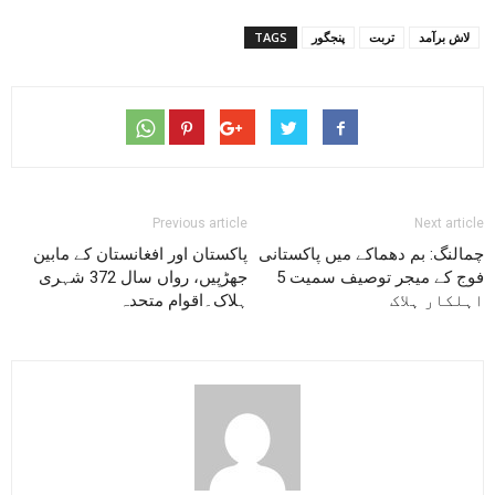
لاش برآمد
تربت
پنجگور
TAGS
Previous article
Next article
چمالنگ: بم دھماکے میں پاکستانی
پاکستان اور افغانستان کے مابین
فوج کے میجر توصیف سمیت 5
جھڑپیں، رواں سال 372 شہری
اہلکار ہلاک
ہلاک۔اقوام متحدہ