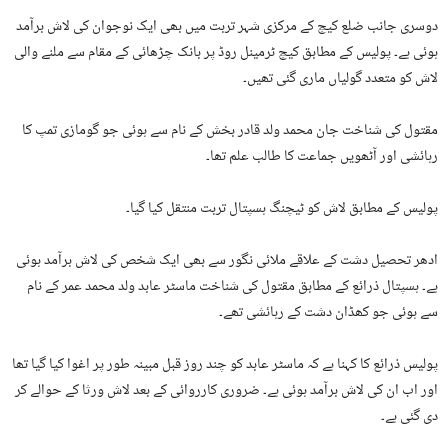
دوسری جانب ضلع کیچ کے مرکزی شہر تربت میں بھی ایک نوجوان کی لاش برآمد
ہوئی ہے۔ پولیس کے مطابق کیچ ٹرمینل روڈ پر بانک چڑھائی کے مقام سے ملنے والی
لاش کو متعدد گولیاں ماری گئی تھیں۔
مقتول کی شناخت جان محمد ولد قادر بخش کے نام سے ہوئی جو گومازی تمپ کا
رہائشی اور آٹھویں جماعت کا طالب علم تھا۔
پولیس کے مطابق لاش کو ٹیچنگ ہسپتال تربت منتقل کیا گیا۔
ادھر تحصیل دشت کے علاقے ملائی نگور سے بھی ایک شخص کی لاش برآمد ہوئی
ہے۔ ہسپتال ذرائع کے مطابق مقتول کی شناخت ماسٹر عابد ولد محمد عمر کے نام
سے ہوئی جو کھڈان دشت کے رہائشی تھے۔
پولیس ذرائع کا کہنا ہے کہ ماسٹر عابد کو چند روز قبل مبینہ طور پر اغوا کیا گیا تھا
اور اب ان کی لاش برآمد ہوئی ہے۔ ضروری کارروائی کے بعد لاش ورثا کے حوالے کر
دی گئی ہے۔