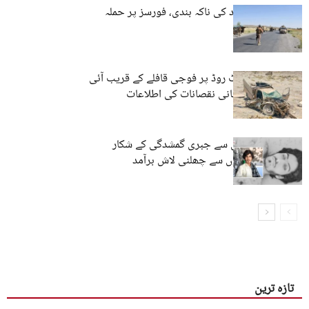
تربت: مسلح افراد کی ناکہ بندی، فورسز پر حملہ
پنجگور: ائیرپورٹ روڈ پر فوجی قافلے کے قریب آئی
ای ڈی دھماکہ، جانی نقصانات کی اطلاعات
پنجگور: ایک سال سے جبری گمشدگی کے شکار
شخص کی گولیوں سے چھلنی لاش برآمد
تازہ ترین