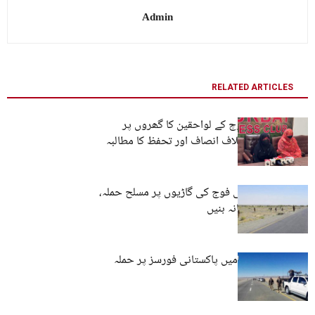
Admin
RELATED ARTICLES
تربت : ظریف بلوچ کے لواحقین کا گھروں پر
کارروائیوں کے خلاف انصاف اور تحفظ کا مطالبہ
پنجگور: پاکستانی فوج کی گاڑیوں پر مسلح حملہ،
بکتر بند بھی نشانہ بنیں
پنجگور: چیدگی میں پاکستانی فورسز پر حملہ