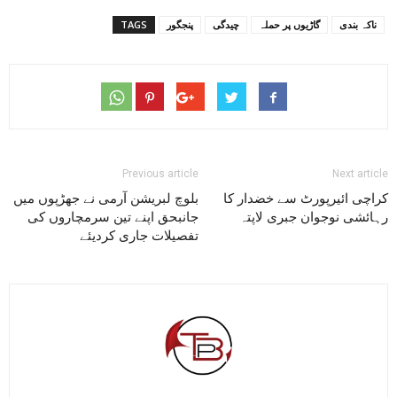
ناکہ بندی
گاڑیوں پر حملہ
چیدگی
پنجگور
TAGS
Previous article
Next article
کراچی ائیرپورٹ سے خضدار کا
بلوچ لبریشن آرمی نے جھڑپوں میں
رہائشی نوجوان جبری لاپتہ
جانبحق اپنے تین سرمچاروں کی
تفصیلات جاری کردیئے