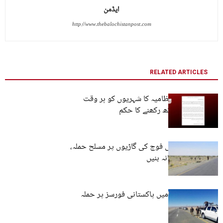
ایڈمن
http://www.thebalochistanpost.com
RELATED ARTICLES
چاغی: ضلعی انتظامیہ کا شہریوں کو ہر وقت
شناختی کارڈ ساتھ رکھنے کا حکم
پنجگور: پاکستانی فوج کی گاڑیوں پر مسلح حملہ،
بکتر بند بھی نشانہ بنیں
پنجگور: چیدگی میں پاکستانی فورسز پر حملہ