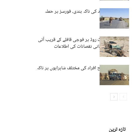
تربت: مسلح افراد کی ناکہ بندی، فورسز پر حملہ
پنجگور: ائیرپورٹ روڈ پر فوجی قافلے کے قریب آئی
ای ڈی دھماکہ، جانی نقصانات کی اطلاعات
سوراب میں مسلح افراد کی مختلف شاہراہوں پر ناکہ
بندی
تازہ ترین