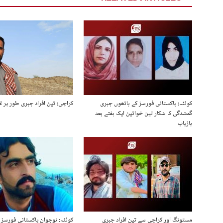
کوئٹہ: پاکستانی فورسز کے ہاتھوں جبری
کراچی: تین افراد جبری طور پر لا
گمشدگی کا شکار تین خواتین ایک ہفتے بعد
بازیاب
مستونگ اور کراچی سے تین افراد جبری
کوئٹہ: نوجوان پاکستانی فورسز 