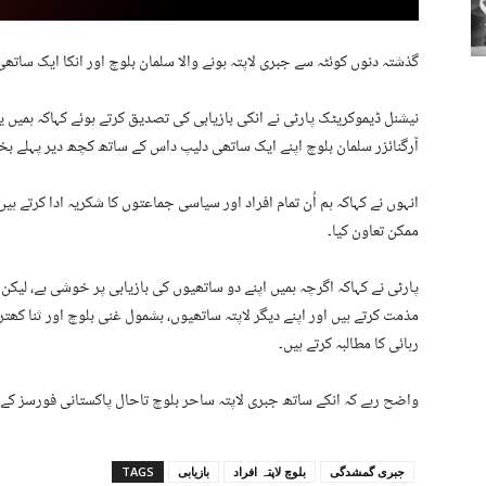
گذشتہ دنوں کوئٹہ سے جبری لاپتہ ہونے والا سلمان بلوچ اور انکا ایک ساتھی 
نیشنل ڈیموکریٹک پارٹی نے انکی بازیابی کی تصدیق کرتے ہوئے کہاکہ ہمیں ی
آرگنائزر سلمان بلوچ اپنے ایک ساتھی دلیپ داس کے ساتھ کچھ دیر پہلے بخ
انہوں نے کہاکہ ہم اُن تمام افراد اور سیاسی جماعتوں کا شکریہ ادا کرتے 
ممکن تعاون کیا۔
پارٹی نے کہاکہ اگرچہ ہمیں اپنے دو ساتھیوں کی بازیابی پر خوشی ہے، لی
مذمت کرتے ہیں اور اپنے دیگر لاپتہ ساتھیوں، بشمول غنی بلوچ اور ثنا کھت
رہائی کا مطالبہ کرتے ہیں۔
واضح رہے کہ انکے ساتھ جبری لاپتہ ساحر بلوچ تاحال پاکستانی فورسز کے ہ
جبری گمشدگی
بلوچ لاپتہ افراد
بازیابی
TAGS