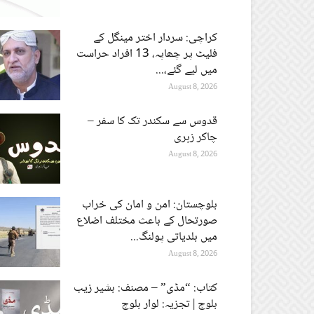
کراچی: سردار اختر مینگل کے
فلیٹ پر چھاپہ، 13 افراد حراست
میں لیے گئے،...
August 8, 2026
قدوس سے سکندر تک کا سفر –
چاکر زہری
August 8, 2026
بلوچستان: امن و امان کی خراب
صورتحال کے باعث مختلف اضلاع
میں بلدیاتی پولنگ...
August 8, 2026
کتاب: “مڈی” – مصنف: بشیر زیب
بلوچ | تجزیہ: لوار بلوچ