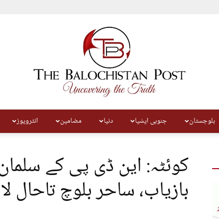
بلوچستان
جنوبی ایشیا
دنیا
مضامین
انٹرویوز
The
کوئٹہ: این ڈی پی کے سلمان
بازیاب، ساحر بلوچ تاحال لاپ
Balochistan