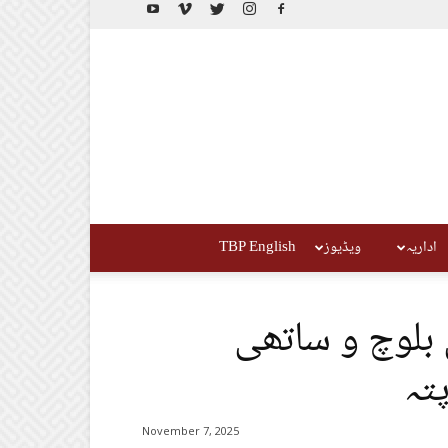
اداریہ
ویڈیوز
TBP English
 بلوچ و ساتھی
تہ
November 7, 2025