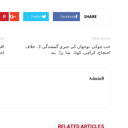
SHARE
Twitter
Facebook
cle
Next article
حب چوکی: نوجوان کی جبری گمشدگی کے خلاف
اق
احتجاج، کراچی، کوئٹہ شاہراہ بند
احم
Admin9
RELATED ARTICLES