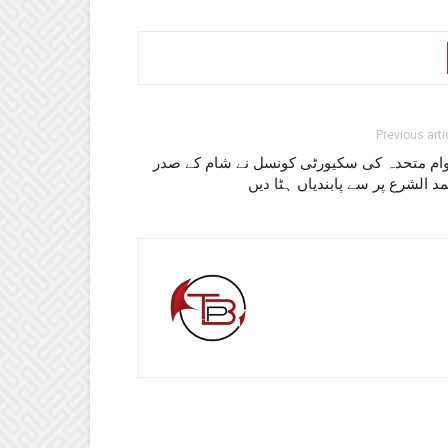
Previous arti
وام متحدہ کی سکیورٹی کونسل نے شام کے صدر
د الشرع پر سے پابندیاں ہٹا دیں