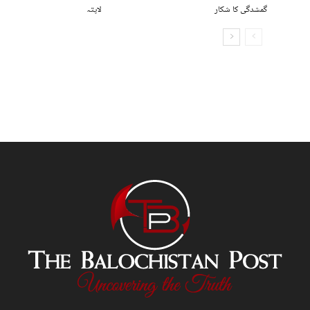
گمشدگی کا شکار
لاپتہ