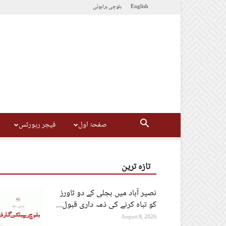
English
بلوچی
براہوئی
صفحۂ اول
فیچر رپورٹس
تازہ ترین
نصیر آباد میں بجلی کے دو ٹاورز
کو تباہ کرنے کی ذمہ داری قبول...
August 8, 2026