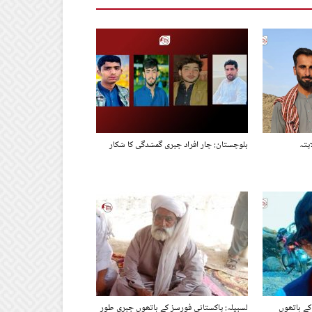
پتہ
بلوچستان: چار افراد جبری گمشدگی کا شکار
کے ہاتھوں
لسبیلہ: پاکستانی فورسز کے ہاتھوں جبری طور