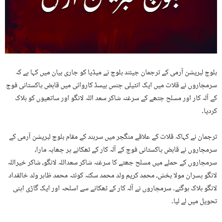
بلوچ لبریشن آرمی کے ترجمان جیئند بلوچ نے میڈیا کو جاری بیان میں کہا ہے کہ
سرمچاروں نے قلات میں ایک انٹیلی جنس بیسڈ کاروائی میں قابض پاکستانی فوج
کے آلہ کار اور مسلح جتھے کے سرغنہ شاکر سعد اللہ لانگو اور ساتھیوں کو ہلاک
کردیا۔
ترجمان نے کہاکہ قلات کے علاقے منگچر میں سربند کے مقام بلوچ لبریشن آرمی کے
سرمچاروں نے قابض پاکستانی فوج کے آلہ کار کے ٹھکانے پر چھاپہ مارا،
سرمچاروں کے حملے میں مسلح جھتے کا سرغنہ شاکر سعداللہ لانگو، شاکر خیراللہ
لانگو پسران مولا بخش، محمد کریم ولد محمد سکنہ کوئٹہ محمد ظاہر ولد خالقداد
لانگو ہلاک ہوگئے۔ سرمچاروں نے آلہ کار کے ٹھکانے سے اسلحہ اور ایک گاڑی اپنی
تحویل میں لے لیا۔