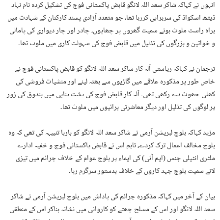
انہوں نے کہاکہ شاکر سعد اللہ لانگو قابض پاکستانی فوج کی تشکیل کردہ نام نہاد
ڈیتھ اسکواڈ کی سربراہی کررہا تھا، جو متعدد آزادی پسند کارکنان کے شہادت میں
براہ راست ملوث ہونے سمیت گھروں پر چھاپوں، چادر اور چار دیواری کی پامالی
و خواتین و بزرگوں کی تذلیل میں قابض فوج کی سہولت کاری میں ملوث تھا۔
ترجمان نے کہاکہ ریاستی آلہ کار شاکر سعد اللہ لانگو کو قابض پاکستانی فوج نے
خاص طور پر مذکورہ علاقے میں گاڑیوں سے بھتہ لینے اور منشیات فروشی کی
کھلی چھوٹ دے رکھی تھی۔ آلہ کار قابض فوج کی پشت پناہی میں بندوق کی زور
پر لوگوں کی تذلیل اور دیگر معاشرتی برائیوں میں ملوث تھا۔
مزید کہاکہ بلوچ لبریشن آرمی نے شاکر سعد اللہ لانگو کو بارہا تنبیہہ کی تھی کہ وہ
بلوچ مخالف اعمال ترک کردے، تاہم اس نے قابض پاکستانی فوج و خفیہ ادارے
ملٹری انٹیلی جنس (ایم آئی) کی ایماء پر بلوچ عوام کے خلاف جرائم میں تیزی
لانے سمیت بلوچ جہد کاروں کے خلاف بدستور سرگرم رہا۔
بیان کے آخر میں کہاکہ مذکورہ جرائم کی پاداش میں بلوچ لبریشن آرمی نے شاکر
سعد اللہ لانگو اور اس کے مسلح جھتے کو کاروائی میں نشانہ بناکر اس کے منطقی