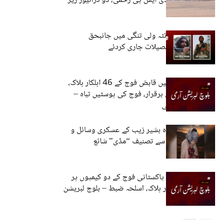
مزید تین حملے، ڈی ایس پی زخمی، دو ڈرائیور زیر
حراست
بی ایل اے نے کوئٹہ ولی تنگی میں جانبحق
سرمچاروں کے تفصیلات جاری کردئے
51 کارروائیوں میں قابض فوج کے 46 اہلکار ہلاک،
معاشی ناکہ بندی برقرار، فوج کی پوسٹیں تباہ –
بلوچ لبریشن آرمی
بی ایل اے سربراہ بشیر زیب کے عسکری وسائل و
انتظام کے حوالے سے تصنیف “مڈی” شائع
کوئٹہ میں قابض پاکستانی فوج کے دو کیمپوں پر
کنٹرول، 14 اہلکار ہلاک، اسلحہ ضبط – بلوچ لبریشن
آرمی