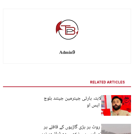
Admin9
RELATED ARTICLES
کوئٹہ سے جبری لاپتہ پارٹی چیئرمین جیئند بلوچ
بازیاب ہوگئے۔ بی ایس او
دالبندین: تجارتی روٹ پر بڑی گاڑیوں کے قافلے پر