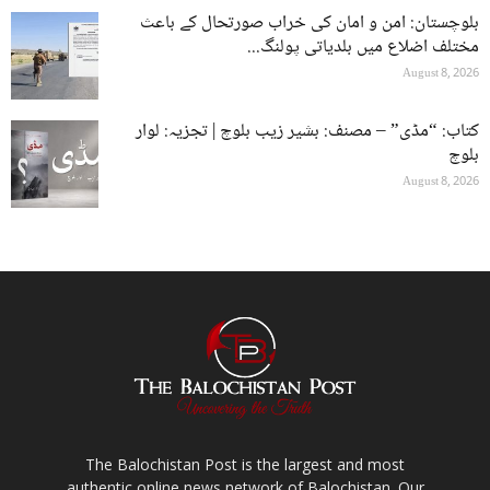
بلوچستان: امن و امان کی خراب صورتحال کے باعث
مختلف اضلاع میں بلدیاتی پولنگ...
August 8, 2026
کتاب: “مڈی” – مصنف: بشیر زیب بلوچ | تجزیہ: لوار
بلوچ
August 8, 2026
The Balochistan Post is the largest and most
authentic online news network of Balochistan. Our