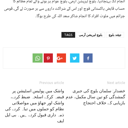
انجام تک پہنچادیا۔ بلوچ لبریشن آرمی، بلوچ عوام پر ہونے والے تمام مظالم کا
حساب قابض پاکستانی فوج اور اس کے شراکت داروں سے ہر صورت لے گی، قومی
جرائم میں ملوث افراد کا انجام شاکر سعد اللہ کی طرح ہوگا۔
جیئند بلوچ
بلوچ لبریشن آرمی
TAGS
Previous article
Next article
خضدار: سلمان بلوچ کی جبری
واشک میں پولیس اسٹیشن پر
گمشدگی کو تین سال مکمل، عدم
قبضہ کرکے اسلحہ ضبط کرنے،
بازیابی کے خلاف احتجاج
واشک اور جھاؤ میں مواصلاتی
نظام کو حملوں میں تباہ کرنے کی
ذمہ داری قبول کرتے ہیں۔ بی ایل
ایف