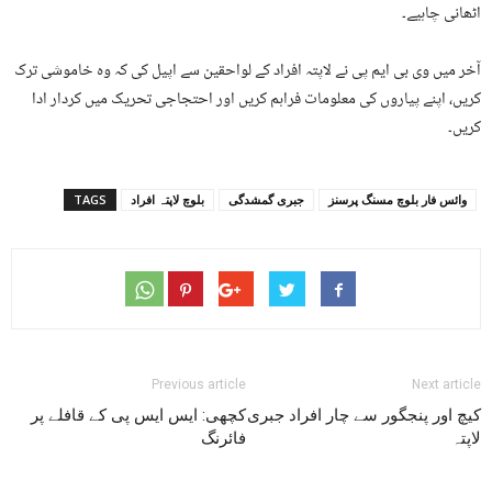
اٹھانی چاہیے۔
آخر میں وی بی ایم پی نے لاپتہ افراد کے لواحقین سے اپیل کی کہ وہ خاموشی ترک
کریں، اپنے پیاروں کی معلومات فراہم کریں اور احتجاجی تحریک میں کردار ادا
کریں۔
وائس فار بلوچ مسنگ پرسنز
جبری گمشدگی
بلوچ لاپتہ افراد
TAGS
Previous article
Next article
کیچ اور پنجگور سے چار افراد جبری
کچھی: ایس ایس پی کے قافلے پر
لاپتہ
فائرنگ