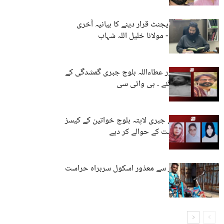
بلوچ کو انڈیا کا ایجنٹ قرار دینے کا بیانیہ آخری
سانسیں لے رہا ہے- مولانا خلیل اللہ شہاب
سلمان بنگلزئی اور عطاءاللہ بلوچ جبری گمشدگی کے
بعد قتل کر دیے گئے ۔ بی وائی سی
وی بی ایم پی نے جبری لاپتہ بلوچ خواتین کے کیسز
کمیشن اور حکومت کے حوالے کر دیے
کراچی: ماری پور سے معذور اسکول سربراہ حراست
کے بعد لاپتہ