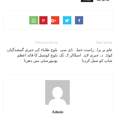
Previous article
Next article
علم پر براہ راست حملہ: ڈی سی
بلوچ طلباء کی جبری گمشدگیاں:
کوئٹہ نے جبری لاپتہ اسکالر کے بُک
بلوچ کونسل کا قائد اعظم
شاپ کو سیل کردیا
یونیورسٹی میں دھرنا
Admin