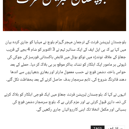
بلوچستان لبریشن فرنٹ کے ترجمان میجر گہرام بلوچ نے میڈیا کو جاری کردہ بیان
میں کہا ہے کہ بی ایل ایف کے ایک سنائپر ٹیم نے 3 اکتوبر کو شام 4 بجے کے قریب
جھاؤ کے علاقہ نوندڑہ میں نوکو ہوٹل میں قابض پاکستانی فورسز کی چوکی کی
ڈیوٹی پر مامور ایک اہلکار کو نشانہ بناکر موقع پر ہی ہلاک کر دیا۔ حملے کے بعد
حواس باختہ دشمن فوج نے حسب معمول مارٹر اور بھاری ہتھیاروں سے اندھا
دھند فائرنگ شروع کی۔ تاہم سرمچار ہدف حاصل کرنے کے بعد بحفاظت نکل گئے۔
انہوں نے کہا کہ بلوچستان لبریشن فرنٹ جھاؤ میں ایک فوجی اہلکار کو ہلاک کرنے
کی ذمہ داری قبول کرتی ہے اور عزم کرتی ہے کہ بلوچ سرمچار دشمن فوج کی
پسپائی اور مکمل انخلا تک اپنی کارروائیاں جاری رکھیں گے۔
بی ایل ایف
TAGS