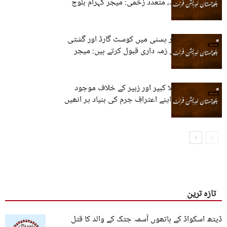
فوجی اہلکار ہلاک، متعدد زخمی: میجر گہرام بلوچ
بلیدہ، کراچی، اور پسنی میں کوسٹ گارڈ اور گشتی
ٹیم پر حملوں کی زمہ داری قبول کرتے ہیں: میجر
گہرام بلوچ
ریاستی آلہ کار ملا کبیر اور زبیر کے خلاف موجود
شواہد اور ان کے اپنے اعترافِ جرم کی بنیاد پر انھیں
ان کے منطقی...
تازہ ترین
ڈیتھ اسکواڈ کے ہاتھوں آسمہ جتک کے والد کا قتل