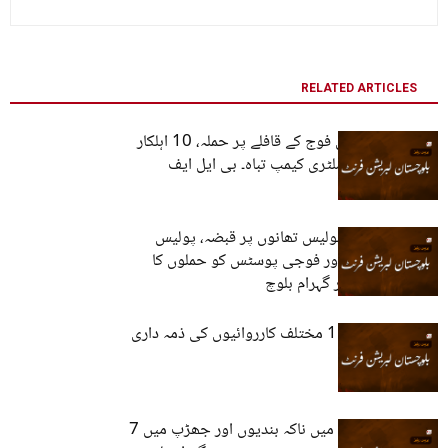
RELATED ARTICLES
چاغی میں قابض فوج کے قافلے پر حملہ، 10 اہلکار
ہلاک، مستونگ، ملٹری کیمپ تباہ۔ بی ایل ایف
خاران اور تمپ، پولیس تھانوں پر قبضہ، پولیس
سےاسلحہ ضبط اور فوجی پوسٹس کو حملوں کا
نشانہ بنائے۔ میجر گہرام بلوچ
بی ایل ایف نے 11 مختلف کارروائیوں کی ذمہ داری
قبول کرلی
قلات اور گومازی میں ناکہ بندیوں اور جھڑپ میں 7