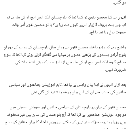
دی گئیں۔
‏انہوں نے کہا محسن نقوی تو کہتا تھا کہ بلوچستان ایک ایس ایچ او کی مار ہے تو
اب وہی بلٹ پروف گاڑیاں انہیں کیوں دے رہا ہے؟ یا تو محسن نقوی اُس وقت
جھوٹ بول رہا تھا یا آج۔
‏واضح رہے کہ وزیرِ داخلہ محسن نقوی نے رواں سال بلوچستان کے دورے کے دوران
بلوچ آزادی پسندوں کے بڑھتے حملوں پر میڈیا سے گفتگو کرتے ہوئے کہا تھا کہ بلوچ
مسلح گروہ ایک ایس ایچ او کی مار ہیں، لہٰذا بڑے سیکیورٹی انتظامات کی
ضرورت نہیں۔
‏بعد ازاں انہوں نے اپنا بیان واپس لے لیا تھا، تاہم اپوزیشن جماعتوں اور سیاسی
حلقوں کی جانب سے ان کے اس بیان پر شدید تنقید کی گئی تھی۔
‏محسن نقوی کے بیان پر بلوچستان کے سیاسی حلقوں اور صوبائی اسمبلی میں
موجود اپوزیشن جماعتوں نے کہا تھا کہ آج بلوچستان کی شاہراہیں غیر محفوظ
ہیں، وزراء بذریعہ سڑک سفر نہیں کر سکتے اور وزیرِ داخلہ کا بیان حقائق کو مسخ