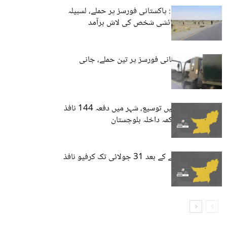
نوشکی، دالبندین: پاکستانی فورسز پر حملے، لسبیلہ
سے پنجاب کے رہائشی شخص کی لاش برآمد
بلوچستان: پاکستانی فورسز پر تین حملے، جانی
نقصات
نوشکی: کرفیو میں توسیع، شہر میں دفعہ 144 نافذ
کردیا گیا ہے۔ محکمہ داخلہ بلوچستان
نوشکی میں حملے کے بعد 31 جولائی تک کرفیو نافذ