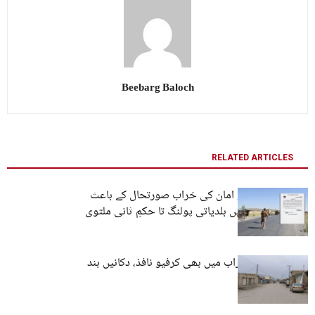
Beebarg Baloch
RELATED ARTICLES
بلوچستان: امن و امان کی خراب صورتحال کے باعث
مختلف اضلاع میں بلدیاتی پولنگ تا حکمِ ثانی ملتوی
قلات کے بعد سوراب میں بھی کرفیو نافذ، دکانیں بند
کرا دی گئیں