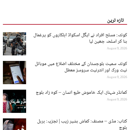
تازہ ترین
کوئٹہ: مسلح افراد نے ایگل اسکواڈ اہلکاروں کو یرغمال
بنا کر اسلحہ چھین لیا
August 9, 2026
کوئٹہ سمیت بلوچستان کے مختلف اضلاع میں موبائل
نیٹ ورک اور انٹرنیٹ سروسز معطل
August 9, 2026
کمانڈر شہناز، ایک خاموش طبع انسان – کوہ زاد بلوچ
August 9, 2026
کتاب: مڈی – مصنف: کماش بشیر زیب | تجزیہ: ہربل
بلوچ