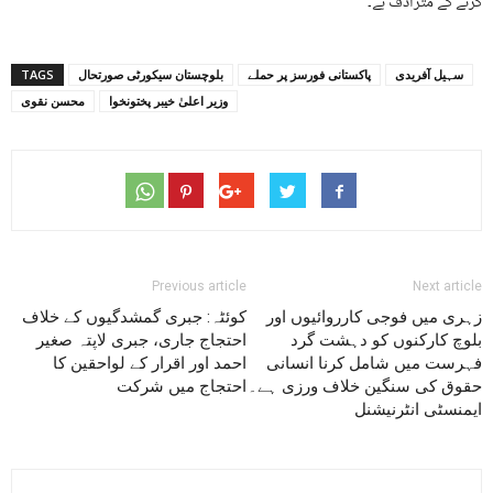
کرنے کے مترادف ہے۔
سہیل آفریدی
پاکستانی فورسز پر حملے
بلوچستان سیکورٹی صورتحال
TAGS
وزیر اعلیٰ خیبر پختونخوا
محسن نقوی
Previous article
Next article
زہری میں فوجی کارروائیوں اور
کوئٹہ: جبری گمشدگیوں کے خلاف
بلوچ کارکنوں کو دہشت گرد
احتجاج جاری، جبری لاپتہ صغیر
فہرست میں شامل کرنا انسانی
احمد اور اقرار کے لواحقین کا
حقوق کی سنگین خلاف ورزی ہے۔
احتجاج میں شرکت
ایمنسٹی انٹرنیشنل