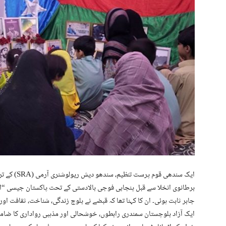
ایک سندھی ق
برطانوی انخلا سے قبل پنجابی فوجی بالادستی کے تحت پاکستان جیسی “ا
جابر ثابت ہوئی۔ ان کا کہنا تھا کہ قبضے نے بلوچ زندگی، شناخت، ثقافت اور
ایک آزاد بلوچستان سمندری رابطوں، خوشحالی اور مذہبی رواداری کا ضام