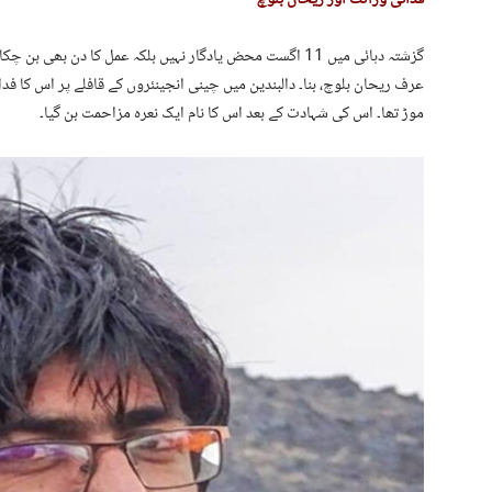
گزشتہ دہائی میں 11 اگست محض یادگار نہیں بلکہ عمل کا دن بھ
عرف ریحان بلوچ، بنا۔ دالبندین میں چینی انجینئروں کے قافلے پر اس کا ف
موڑ تھا۔ اس کی شہادت کے بعد اس کا نام ایک نعرہ مزاحمت بن گیا۔