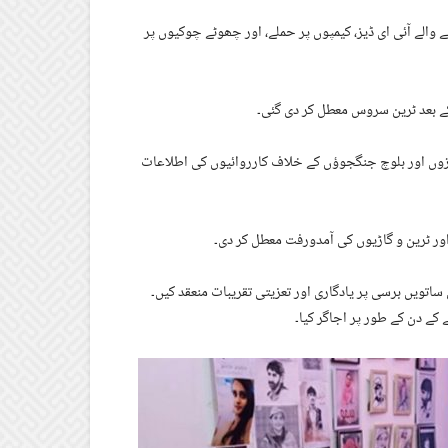
ے والے آئی ای ڈیز، کیمپوں پر حملے، اور چھوٹے چوکیوں پر
ے بعد ٹرین سروس معطل کر دی گئی۔
زوں اور بلوچ جنگجوؤں کے خلاف کارروائیوں کی اطلاعات
ور ٹرین و گاڑیوں کی آمدورفت معطل کر دی۔
اتویں برسی پر یادگاری اور تعزیتی تقریبات منعقد کیں۔