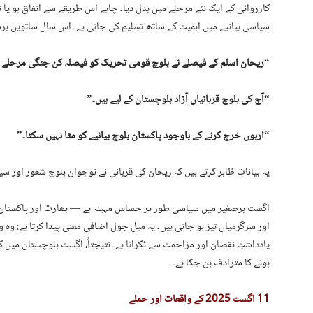
کارروائی کے ایک نئے مرحلے میں بدل دیا۔ چاہے اس طریقے سے اتفاق ہو یا
سیاسی بیانیے میں اہمیت کے ساتھ تسلیم کی جاتی ہے۔ اس سال ساتویں برسی 
“ریحان اسلم کے فیصلے نے بلوچ قومی تحریک کو فیصلہ کن جنگی مرحلے م
“آج کی بلوچ قربانیاں آزاد بلوچستان کے لیے ہیں۔”
“اربوں خرچ کرنے کے باوجود پاکستان بلوچ بیانیے کو مٹا نہیں سکتا۔”
یہ بیانات ظاہر کرتے ہیں کہ ریحان کی قربانی نے نوجوان بلوچ شعور اور سی
اگست برصغیر میں سیاسی طور پر حساس مہینہ ہے — بھارت اور پاکستان کے
اور سرگرمیاں تیز ہو جاتی ہیں۔ یہ میل جول اضافی معنی پیدا کرتا ہے: وہ
یادداشتِ نقصان اور مزاحمت سے ٹکراتا ہے۔ نتیجتاً، اگست بلوچستان میں 
ہونے کا مترادف بن چکا ہے۔
11
اگست 2025 کے واقعات اور حملے