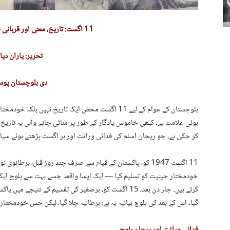
11 اگست: تاریخ، معنی اور قربانی — ٹی بی پی رپورٹ
تحریر: یاران دیا
دی بلوچستان پو
بلوچستان کے عوام کے لیے 11 اگست محض ایک تاریخ نہیں
ہوئی علامت ہے۔ کبھی خاموش یادگار کے طور پر منائی جانے والی یہ تاری
کر چکی ہے، جو ریحان اسلم کی فدائی وراثت اور ہر اگست بڑھتے ہوئے سیا
11 اگست 1947 کو، پاکستان کے قیام سے صرف چند روز قبل، برطان
خودمختار حیثیت کو تسلیم کیا — ایک ایسا واقعہ جسے بہت سے بلوچ ای
کرتے ہیں۔ چار دن بعد، 15 اگست کو، برصغیر کی تقسیم کے ن
گیا۔ اس کے بعد کی بلوچ بیانیہ یہ ہے: برطانیہ چلا گیا، لیکن جس خودمختاری 
فدائی وراثت اور ریحان بلوچ