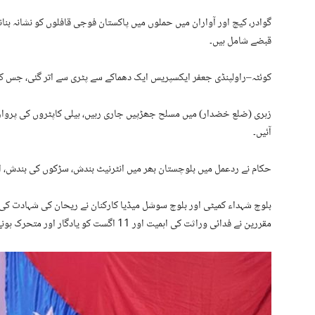
گوادر، کیچ اور آواران میں حملوں میں پاکستان فوجی قافلوں کو نشانہ بنان
قبضے شامل ہیں۔
کوئٹہ–راولپنڈی جعفر ایکسپریس ایک دھماکے سے پٹری سے اتر گئی، جس ک
زہری (ضلع خضدار) میں مسلح جھڑپیں جاری رہیں، ہیلی کاپٹروں کی پروا
آئیں۔
حکام نے ردعمل میں بلوچستان بھر میں انٹرنیٹ بندش، سڑکوں کی بندش، ا
بلوچ شہداء کمیٹی اور بلوچ سوشل میڈیا کارکنان نے ریحان کی شہادت کی س
مقررین نے فدائی وراثت کی اہمیت اور 11 اگست کو یادگار اور متحرک ہونے کے دن کے طور پر اجاگر کیا۔