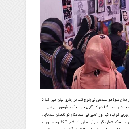
وم پرست تنظیم، سندھو دیش ریولوشنری آرمی (SRA) کے ترجمان سوڈھو سندھی نے بلوچ ڈے پر جاری بیان میں کہا کہ
یجنٹ ریاست” قائم کی گئی، جو محکوم قوموں کے لیے
 ورثے کو تباہ کیا اور خطے کے استحکام کو نقصان پہنچایا۔
ن بن سکتا تھا، مگر اس کی جاری “غلامی” کا بوجھ پورے