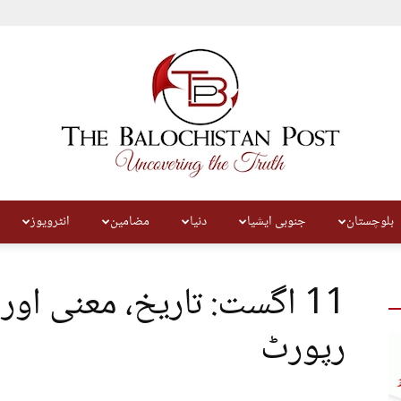
بلوچستان
جنوبی ایشیا
دنیا
مضامین
انٹرویوز
The
11 اگست: تاریخ، معنی او
رپورٹ
Balochistan