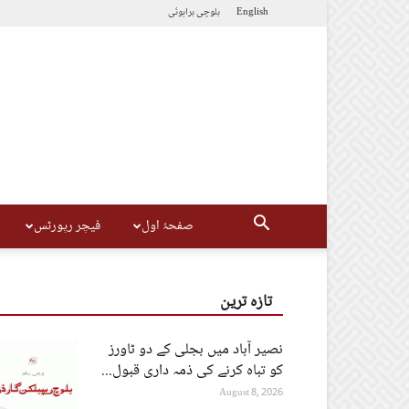
English
بلوچی
براہوئی
صفحۂ اول
فیچر رپورٹس
تازہ ترین
نصیر آباد میں بجلی کے دو ٹاورز
کو تباہ کرنے کی ذمہ داری قبول...
August 8, 2026