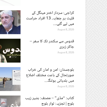
کراچی: سردار اختر مینگل کے
فلیٹ پر چھاپہ، 13 افراد حراست
میں لیے گئے،...
August 8, 2026
قدوس سے سکندر تک کا سفر –
چاکر زہری
August 8, 2026
بلوچستان: امن و امان کی خراب
صورتحال کے باعث مختلف اضلاع
میں بلدیاتی پولنگ...
August 8, 2026
کتاب: “مڈی” – مصنف: بشیر زیب
بلوچ | تجزیہ: لوار بلوچ