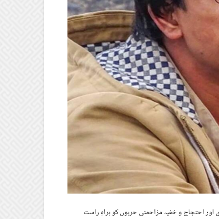
دی اور احتجاج و خفیہ مزاحمتی حربوں کو براہِ راست