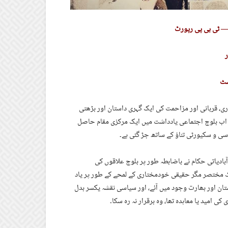
ر
سٹ
 بلکہ خودمختاری، قربانی اور مزاحمت کی ایک گہری داستان اور بڑھتی
خ اب بلوچ اجتماعی یادداشت میں ایک مرکزی مقام حاصل
سی و سکیورٹی تناؤ کے ساتھ جڑ گئی ہے۔
وی نوآبادیاتی حکام نے باضابطہ طور پر بلوچ علاقوں کی
ک مختصر مگر حقیقی خودمختاری کے لمحے کے طور پر یاد
تیجے میں پاکستان اور بھارت وجود میں آئے، اور سیاسی نقشہ یکسر بدل
کی امید یا معاہدہ تھا، وہ برقرار نہ رہ سکا۔