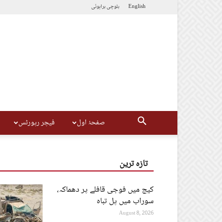
English
بلوچی
براہوئی
صفحۂ اول
فیچر رپورٹس
تازہ ترین
کیچ میں فوجی قافلے پر دھماکہ،
سوراب میں پل تباہ
August 8, 2026