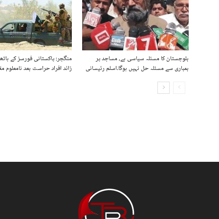
بلوچستان کا مسئلہ سیاسی ہے، مساجد پر
منگچر: پاکستانی فورسز کے ہات
بمباری سے مسئلہ حل نہیں ہوگا۔اسلم رئیسانی
زائد افراد حراست بعد نامعلوم مق