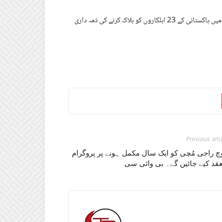
بلوچ لبریشن آرمی نے قلات اور مستونگ میں حملوں سمیت بلوچستان بھر میں پاکستانی کے 23 اہلکاروں کو ہلاک کرنے کی ذمہ داری
Previous arti
چ راجی مُچی کو ایک سال مکمل ہونے پر پروگرام
عقد کیے جائیں گے۔ بی وائی سی