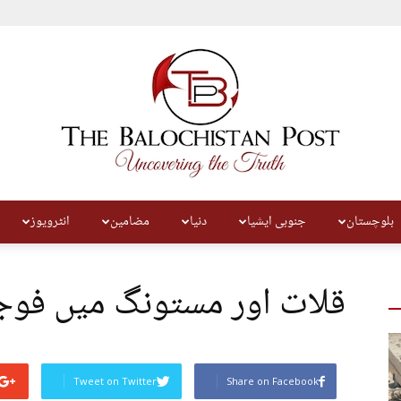
بلوچستان
جنوبی ایشیا
دنیا
مضامین
انٹرویوز
The
قلات اور مستونگ میں فوج
Balochistan
Tweet on Twitter
Share on Facebook