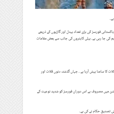
ے۔
کستانی فورسز کی بڑی تعداد پیدل اور گاڑیوں کے ذریعے
م کی جا رہی ہے۔ ہیلی کاپٹروں کی جانب سے بعض مقامات
ت کا سامنا پیش آرہا ہے ۔ جہاں گذشتہ دنوں قلات اور
ریشن میں مصروف ہے اس دوران فورسز کو شدید نوعیت کے
ی تصدیق حکام نے کی ہے۔