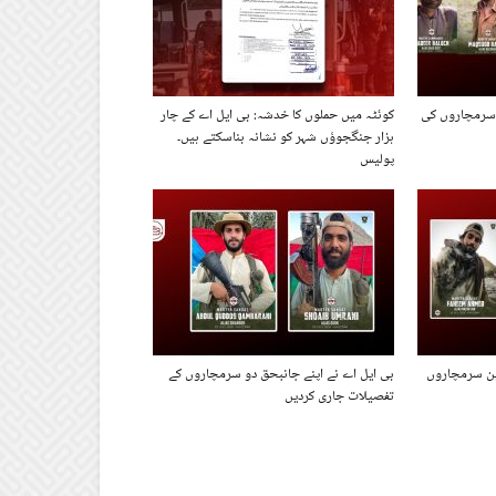
 سرمچاروں کی
کوئٹہ میں حملوں کا خدشہ: بی ایل اے کے چار
ہزار جنگجوؤں شہر کو نشانہ بناسکتے ہیں۔
پولیس
ین سرمچاروں
بی ایل اے نے اپنے جانبحق دو سرمچاروں کے
تفصیلات جاری کردیں