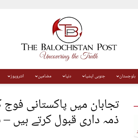
بلوچستان
جنوبی ایشیا
دنیا
مضامین
انٹرویوز
The
تجابان میں پاکستانی فوج ک
ذمہ داری قبول کرتے ہیں – 
Balochistan