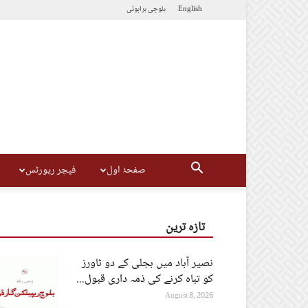
English
بلوچی
براہوئی
صفحۂ اول
فیچر رپورٹس
تازہ ترین
نصیر آباد میں بجلی کے دو ٹاورز
کو تباہ کرنے کی ذمہ داری قبول...
August 8, 2026