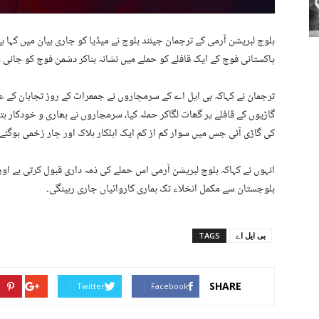
بلوچ لبریشن آرمی کے ترجمان جیئند بلوچ نے میڈیا کو جاری بیان میں کہا 
پاکستانی فوج کے ایک قافلے کو حملے میں نشانہ بناکر دشمن فوج کو جانی 
ترجمان نے کہاکہ بی ایل اے کے سرمچاروں نے جمعرات کے روز تجابان کے 
گاڑیوں کے قافلے پر گھات لگاکر حملہ کیا، سرمچاروں نے بھاری و خودکار ہ
کی گاڑی آئی جس میں سوار کم از کم ایک اہلکار ہلاک اور چار زخمی ہوگئے۔
انہوں نے کہاکہ بلوچ لبریشن آرمی اس حملے کی ذمہ داری قبول کرتی ہے اور
بلوچستان سے مکمل انخلاء تک ہماری کاروائیاں جاری رہینگی۔
بی ایل اے
TAGS
SHARE
Twitter
Facebook