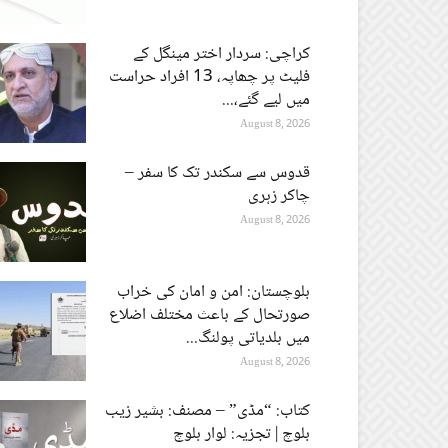
کراچی: سردار اختر مینگل کے
فلیٹ پر چھاپہ، 13 افراد حراست
میں لیے گئے،...
August 8, 2026
قدوس سے سکندر تک کا سفر –
چاکر زہری
August 8, 2026
بلوچستان: امن و امان کی خراب
صورتحال کے باعث مختلف اضلاع
میں بلدیاتی پولنگ...
August 8, 2026
کتاب: “مڈی” – مصنف: بشیر زیب
بلوچ | تجزیہ: لوار بلوچ