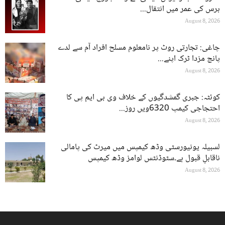
برس کی عمر میں انتقال...
August 8, 2026
چاغی: تجارتی روٹ پر نامعلوم مسلح افراد آم سے لدے
پانچ مزدا ٹرک اپنے...
August 8, 2026
کوئٹہ: جبری گمشدگیوں کے خلاف وی بی ایم پی کا
احتجاجی کیمپ 6320ویں روز...
August 8, 2026
لسبیلہ یونیورسٹی وڈھ کیمپس میں میرٹ کی پامالی
ناقابلِ قبول ہے۔سٹوڈنٹس لوامز وڈھ کیمپس
August 8, 2026