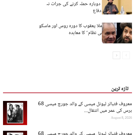
معاہدہ: ’پاکستان دوبارہ حملہ کرنے کی جرات نہ
کرے۔ افغان وزیر دفاع
افغان وزیر دفاع ملا یعقوب کا دورہ روس اور ماسکو
سے ’فضائی دفاعی نظام‘ کا معاہدہ
تازہ ترین
معروف فٹبالر لیونل میسی کے والد جورج میسی 68
برس کی عمر میں انتقال...
August 8, 2026
معروف فٹبالر لیونل میسی کے والد جورج میسی 68