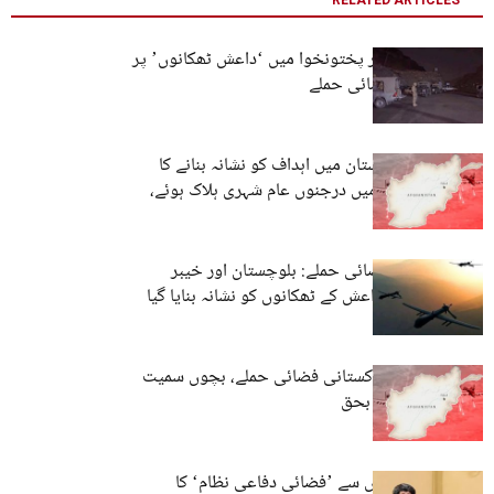
بلوچستان و خیبر پختونخوا میں ‘داعش ٹھکانوں’ پر
افغانستان کے فضائی حملے
پاکستان کا افغانستان میں اہداف کو نشانہ بنانے کا
دعویٰ – حملوں میں درجنوں عام شہری ہلاک ہوئے،
افغان حکام
افغانستان کی فضائی حملے: بلوچستان اور خیبر
پختونخوا میں داعش کے ٹھکانوں کو نشانہ بنایا گیا
افغانستان میں پاکستانی فضائی حملے، بچوں سمیت
متعدد افراد جاں بحق
افغانستان کا روس سے ’فضائی دفاعی نظام‘ کا