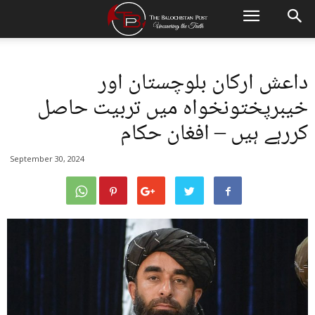
داعش ارکان بلوچستان اور
خیبرپختونخواہ میں تربیت حاصل
کررہے ہیں – افغان حکام
September 30, 2024