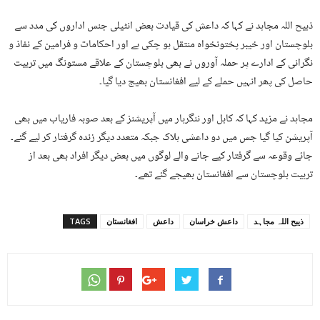
ذبیح اللہ مجاہد نے کہا کہ داعش کی قیادت بعض انٹیلی جنس اداروں کی مدد سے
بلوچستان اور خیبر پختونخواہ منتقل ہو چکی ہے اور احکامات و فرامین کے نفاذ و
نگرانی کے ادارے پر حملہ آوروں نے بھی بلوچستان کے علاقے مستونگ میں تربیت
حاصل کی پھر انہیں حملے کے لیے افغانستان بھیج دیا گیا۔
مجاہد نے مزید کہا کہ کابل اور ننگرہار میں آپریشنز کے بعد صوبہ فاریاب میں بھی
آپریشن کیا گیا جس میں دو داعشی ہلاک جبکہ متعدد دیگر زندہ گرفتار کر لیے گئے۔
جائے وقوعہ سے گرفتار کیے جانے والے لوگوں میں بعض دیگر افراد بھی بعد از
تربیت بلوچستان سے افغانستان بھیجے گئے تھے۔
ذیبح اللہ مجاہد
داعش خراسان
داعش
افغانستان
TAGS