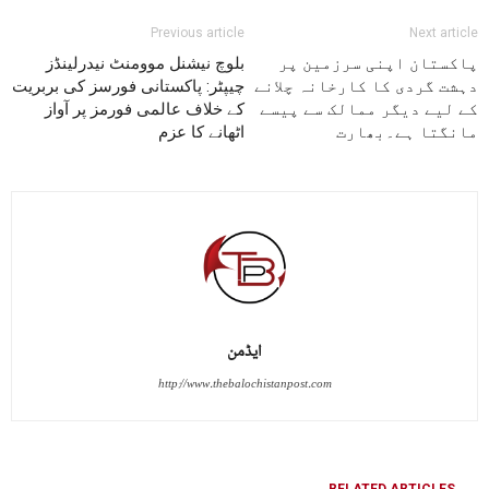
Previous article
Next article
پاکستان اپنی سرزمین پر
بلوچ نیشنل موومنٹ نیدرلینڈز
دہشت گردی کا کارخانہ چلانے
چیپٹر: پاکستانی فورسز کی بربریت
کے لیے دیگر ممالک سے پیسے
کے خلاف عالمی فورمز پر آواز
مانگتا ہے۔بھارت
اٹھانے کا عزم
ایڈمن
http://www.thebalochistanpost.com
RELATED ARTICLES