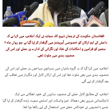
افغانستان حکومت کے ترجمان ذبیح اللہ مجاہد نے ایک اعلامیہ میں کہا ہے کہ
داعش کے اہم ارکان کو خصوصی آپریشنز میں گرفتار کر لیا گیا ہے جو رواں ماہ ۲
ستمبر کو فرامین و احکامات کے نفاذ اور نگرانی کے ادارے پر حملے اور اس کی
منصوبہ بندی میں ملوث تھے۔
اعلامیہ میں کہا گیا کہ یہ گروہ بامیان میں ہسپانوی سیاحوں پر حملے اور اس کی
منصوبہ بندی میں بھی ملوث تھا اور اس کے ارکان کابل اور ننگرہار میں تعاقب کے
بعد گرفتار کر لیے گئے۔
اعلامیہ کے مطابق کابل حملے کے منصوبہ سازوں کے خفیہ ٹھکانے سے ایک
تاجکستانی شہری بھی دھماکہ خیز واسکٹ اور اسلحے سمیت زندہ گرفتار کر لیا گیا
جسے داعشیوں نے خودکش حملے میں استعمال کے لیے رکھا ہوا تھا۔