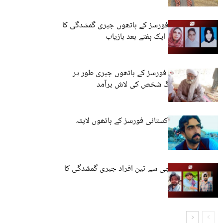
کوئٹہ: پاکستانی فورسز کے ہاتھوں جبری گمشدگی کا
شکار تین خواتین ایک ہفتے بعد بازیاب
لسبیلہ: پاکستانی فورسز کے ہاتھوں جبری طور پر
لاپتا کیے گئے بزرگ شخص کی لاش برآمد
کوئٹہ: نوجوان پاکستانی فورسز کے ہاتھوں لاپتہ
مستونگ اور کراچی سے تین افراد جبری گمشدگی کا
شکار