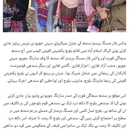
وائس فار مسنگ پرسنز سندھ کے جنرل سیکریڑی سہنی جویو نے پریس ریلیز جاری
کرتے ہوئے کہاکہ اسلام آباد میں قائم بلوچ یکجہتی کمیٹی کیمپ میں آج سندھ
سجاگی فورم اور وائس فار مسنگ پرسنز آف سندھ کا وفد سارنگ جویو، سہنی
جویو ، محب آزاد لغاری ، اعزاز لغاری ، گلشن لغاری اور دیگر سندھی قومپرست
کارکنان کی رہنمائی میں شامل شریک ہوا۔ جہاں پر پہنچ کر انہوں نے بلوچ یکجہتی
کمیٹی کی رہنما ماہرنگ بلوچ، ماہزیب بلوچ اور لواحقین کو سندھی اجرک پہنائے۔
اس موقع پر سندھ سجاگی فورم کے صدر سارنگ جویو نے وڈیو بیان جاری کرتے
ہوئے کہا کہ سندھی بلوچ کا دکھ درد ایک ہے، سندھی قوم بلوچوں کی ہر تکلیف میں
ان کے ساتھ ہے۔ بلوچ نسل کشی اور مسنگ پرسنز کے مسئلے پر ہم سندھ میں ہر
سطح پر احتجاج کرتے رہیں گے۔ سندھی اور بلوچ کا رشتہ نا صرف اس دکھ درد
اور تکلیف کا رشتہ ہے بلکہ ایک ہی سامراجی قبضہ کے محکومی میں قید دو ساتھی