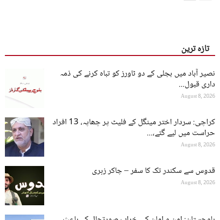
تازہ ترین
نصیر آباد میں بجلی کے دو ٹاورز کو تباہ کرنے کی ذمہ
داری قبول...
August 8, 2026
کراچی: سردار اختر مینگل کے فلیٹ پر چھاپہ، 13 افراد
حراست میں لیے گئے،...
August 8, 2026
قدوس سے سکندر تک کا سفر – چاکر زہری
August 8, 2026
بلوچستان: امن و امان کی خراب صورتحال کے باعث