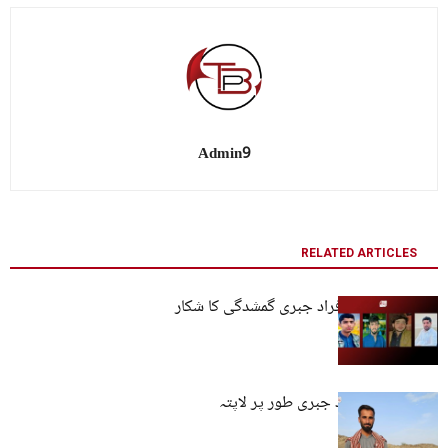
Admin9
RELATED ARTICLES
بلوچستان: چار افراد جبری گمشدگی کا شکار
کراچی: تین افراد جبری طور پر لاپتہ