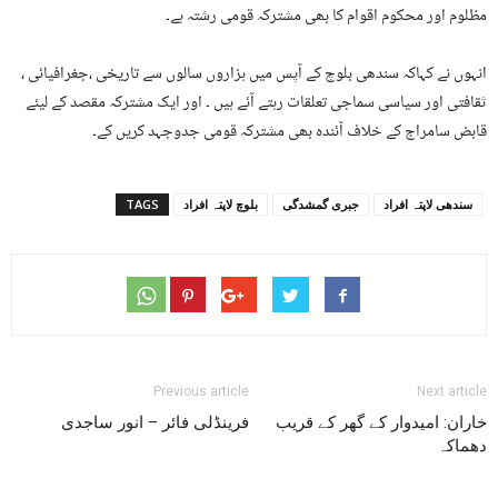
مظلوم اور محکوم اقوام کا بھی مشترکہ قومی رشتہ ہے۔
انہوں نے کہاکہ سندھی بلوچ کے آپس میں ہزاروں سالوں سے تاریخی ،جغرافیائی ،
ثقافتی اور سیاسی سماجی تعلقات رہتے آئے ہیں ۔ اور ایک مشترکہ مقصد کے لیئے
قابض سامراج کے خلاف آئندہ بھی مشترکہ قومی جدوجہد کریں کے۔
سندھی لاپتہ افراد
جبری گمشدگی
بلوچ لاپتہ افراد
TAGS
Previous article
Next article
خاران: امیدوار کے گھر کے قریب
فرینڈلی فائر – انور ساجدی
دھماکہ